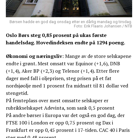
Børsen hadde en god dag onsdag etter en dårlig mandag og tirsdag.
Foto: Erik Flaaris Johansen / NTB
Oslo Børs steg 0,85 prosent på ukas første
handelsdag. Hovedindeksen endte på 1294 poeng.
Økonomi og næringsliv
: Mange av de store selskapene
endte i grønt. Mest omsatt var Equinor (+1,6), DNB
(+1,4), Aker BP (+2,3) og Telenor (+1,4). Etter flere
dager med fall i oljeprisen, steg prisen på et fat
nordsjøolje med 1 prosent fra midnatt til 81 dollar ved
stengetid.
På femteplass over mest omsatte selskaper er
rubrikkselskapet Adevinta, som sank 0,5 prosent
På andre børser i Europa var det også en god dag, der
FTSE 100 i London er opp 0,75 prosent og Dax i
Frankfurt er opp 0,45 prosent i 17-tiden. CAC 40 i Paris
steg med 0,48 prosent.