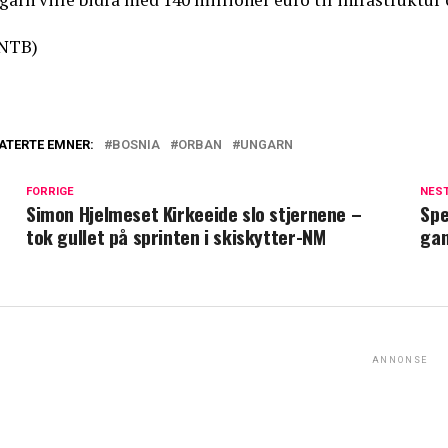
NTB)
ATERTE EMNER:
BOSNIA
ORBAN
UNGARN
FORRIGE
NES
Simon Hjelmeset Kirkeeide slo stjernene –
Spe
tok gullet på sprinten i skiskytter-NM
ga
ANNONSE