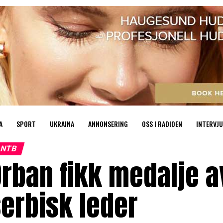
A
SPORT
UKRAINA
ANNONSERING
OSS I RADIOEN
INTERVJU
NTB
rban fikk medalje a
erbisk leder