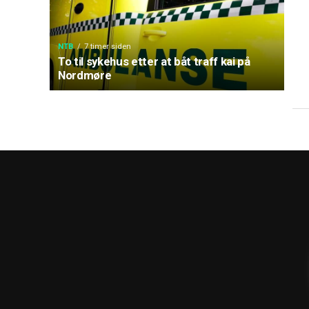
NTB
7 timer siden
To til sykehus etter at båt traff kai på
Nordmøre