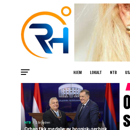
HJEM
LOKALT
NTB
US
O
s
NTB
2 år siden
Orban fikk medalje av bosnisk-serbisk