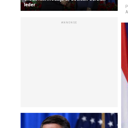
leder
P
A
ANNONSE