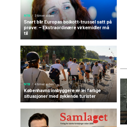
NTB
3 timer siden
Snart blir Europas boikott-trussel satt på
prøve: – Ekstraordinære virkemidler må
til
NTB
4 timer siden
Københavns innbyggere er lei farlige
situasjoner med syklende turister