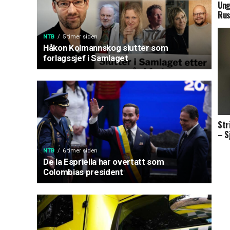
Ung
Rus
NTB
5 timer siden
Håkon Kolmannskog slutter som
forlagssjef i Samlaget
Str
– S
NTB
6 timer siden
De la Espriella har overtatt som
Colombias president