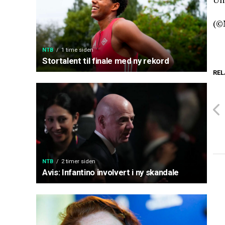
(©
NTB
1 time siden
Stortalent til finale med ny rekord
REL
NTB
2 timer siden
Avis: Infantino involvert i ny skandale