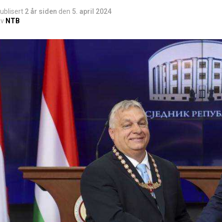
ublisert
2 år siden
den
5. april 2024
v
NTB