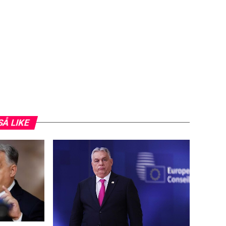
SÅ LIKE