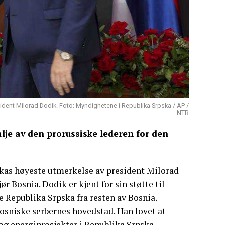
ident Milorad Dodik. Foto: Myndighetene i Republika Srpska / AP /
NTB
je av den prorussiske lederen for den
skas høyeste utmerkelse av president Milorad
 Bosnia. Dodik er kjent for sin støtte til
e Republika Srpska fra resten av Bosnia.
osniske serbernes hovedstad. Han lovet at
 og energiprosjekter i Republika Srpska.