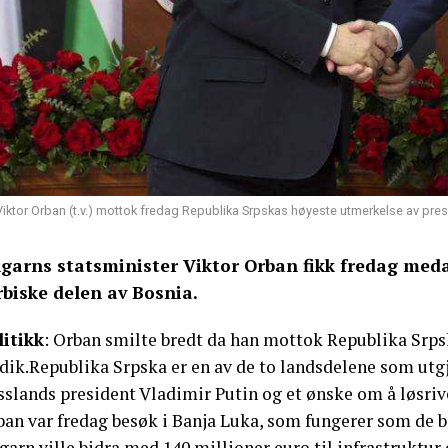
Viktor Orban (t.v.) mottok fredag Republika Srpskas høyeste utmerkelse av pres
garns statsminister Viktor Orban fikk fredag medal
rbiske delen av Bosnia.
litikk
: Orban smilte bredt da han mottok Republika Srp
ik.Republika Srpska er en av de to landsdelene som utgjør
sslands president Vladimir Putin og et ønske om å løsriv
ban var fredag besøk i Banja Luka, som fungerer som de b
arn ville bidra med 140 millioner euro til infrastruktur