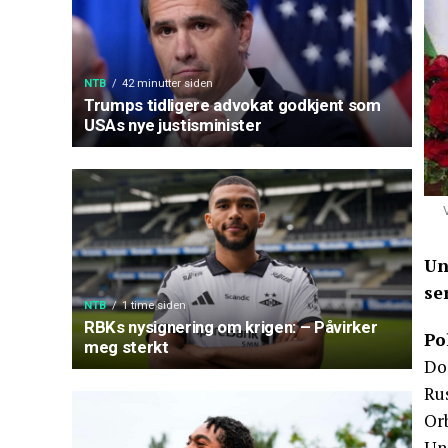
NTB
42 minutter siden
Trumps tidligere advokat godkjent som
USAs nye justisminister
Un
se
NTB
1 time siden
RBKs nysignering om krigen: – Påvirker
Po
meg sterkt
Dod
Ru
Or
Ung