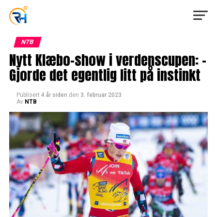
NTB
Nytt Klæbo-show i verdenscupen: –
Gjorde det egentlig litt på instinkt
Publisert
4 år siden
den
3. februar 2023
Av
NTB