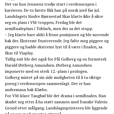
Det var kun Jenssens tredje start i verdenscupen i
karrieren. De to første fikk han på norsk jord før jul.
Landslagets Sindre Bjørnestad Skar klarte ikke å sikre
seg en plass i VM-troppen. Fredag ble det
semifinaleplass i Toblach, men der sa det stopp.
– Jeg klarte bare aldri å finne posisjonen og ble surrende
bak der. Ekstremt frustrerende. Jeg følte meg piggere og
piggere og hadde ekstremt lyst til å være i finalen, sa
Skar til Viaplay.
Tidlig exit ble det også for Pål Golberg og en formsterk
Harald Østberg Amundsen. Østberg Amundsen
imponerte med en sterk 12.-plass i prologen.
Golberg mistet på sin side muligheten til å ta viktige
poeng i verdenscupen sammenlagt. Der er han
andremann bak Klæbo.
For VM-klare Taugbøl ble det drama i semifinalen. Han
skadet seg etter å ha støtt sammen med franske Valerio
Grond etter målgang. Landslagssprinteren ble liggende