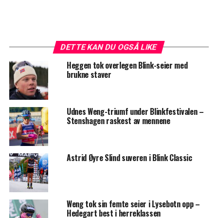
DETTE KAN DU OGSÅ LIKE
Heggen tok overlegen Blink-seier med
brukne staver
Udnes Weng-triumf under Blinkfestivalen –
Stenshagen raskest av mennene
Astrid Øyre Slind suveren i Blink Classic
Weng tok sin femte seier i Lysebotn opp –
Hedegart best i herreklassen