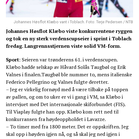
Johannes Høsflot Klæbo vant i Toblach. Foto: Terje Pedersen / NTB
Johannes Høsflot Klæbo viste konkurrentene ryggen
og tok en ny sterk verdenscupseier i sprint i Toblach
fredag. Langrennsstjernen viste solid VM-form.
Sport
: Seieren var trønderens 61. i verdenscupen.
Klæbo hadde selskap av Håvard Solås Taugbøl og Erik
Valnes i finalen.Taugbøl ble nummer to, mens italienske
Federico Pellegrino og Valnes fulgte deretter.
– Jeg er virkelig fornøyd med å være tilbake på toppen
av pallen, og om to uker er vi i gang i VM, sa Klæbo i
intervjuet med Det internasjonale skiforbundet (FIS).
Til Viaplay fulgte han opp. Klæbo kom rett ned til
konkurransen fra høydeoppholdet i Lavazze.
– To timer med fra 1800 meter. Det er oppskriften. Jeg
skal opp i høyden igjen nå, og så skal jeg ned igjen i