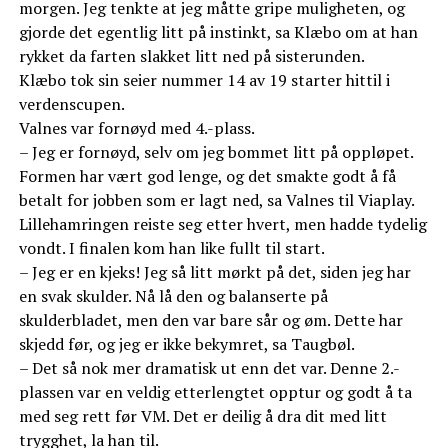
morgen. Jeg tenkte at jeg måtte gripe muligheten, og
gjorde det egentlig litt på instinkt, sa Klæbo om at han
rykket da farten slakket litt ned på sisterunden.
Klæbo tok sin seier nummer 14 av 19 starter hittil i
verdenscupen.
Valnes var fornøyd med 4.-plass.
– Jeg er fornøyd, selv om jeg bommet litt på oppløpet.
Formen har vært god lenge, og det smakte godt å få
betalt for jobben som er lagt ned, sa Valnes til Viaplay.
Lillehamringen reiste seg etter hvert, men hadde tydelig
vondt. I finalen kom han like fullt til start.
– Jeg er en kjeks! Jeg så litt mørkt på det, siden jeg har
en svak skulder. Nå lå den og balanserte på
skulderbladet, men den var bare sår og øm. Dette har
skjedd før, og jeg er ikke bekymret, sa Taugbøl.
– Det så nok mer dramatisk ut enn det var. Denne 2.-
plassen var en veldig etterlengtet opptur og godt å ta
med seg rett før VM. Det er deilig å dra dit med litt
trygghet, la han til.