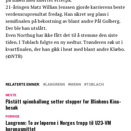
på snøen med smerter etterpå.
21-åringen Matz Willian Jenssen gjorde karrierens beste
verdenscupresultat fredag. Han sikret seg plass i
semifinalen på bekostning av blant andre Pål Golberg.
Der ble han utslått.
Even Northug har ikke fått det til å stemme den siste
tiden. I Toblach fulgte en ny nedtur. Trønderen røk ut i
kvartfinalen, der han gikk i heat med blant andre Klæbo.
(©NTB)
RELATERTE EMNER:
LANGRENN
MENN
TOBLACH
NESTE
Påstått spionballong setter stopper for Blinkens Kina-
besøk
FORRIGE
Langrenn: To av løperne i Norges tropp til U23-VM
koronasmittet