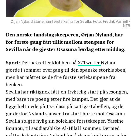
Ørjan Nyland starter sin første kamp for Sevilla. Foto: Fredrik Varfjell /
NTB
Den norske landslagskeeperen, Ørjan Nyland, har
for første gang fått tillit mellom stengene for
Sevilla når de gjester Osasuna lørdag ettermiddag.
Sport
: Det bekrefter klubben på
X/Twitter.
Nyland
gjorde i sommer overgang til den spanske storklubben,
men har måttet se de fire første seriekampene fra
benken.
Sevilla har riktignok fått en fryktelig start på sesongen,
med bare tre poeng etter fire kamper. Det gjør at de
ligge helt nede på 17.-plass på La Liga-tabellen, og de
gir derfor Nyland sjansen fra start borte mot Osasuna.
Sevilla solgte nylig sin soleklare førstekeeper, Yassine
Bounou, til saudiarabiske Al-Hilal i sommer. Dermed
måtte de hente inn Nyland for å skape konkurranse for