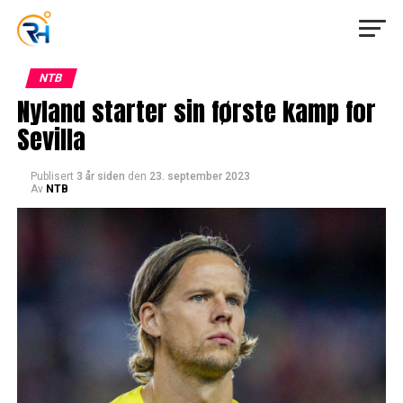
NTB
Nyland starter sin første kamp for
Sevilla
Publisert
3 år siden
den
23. september 2023
Av
NTB