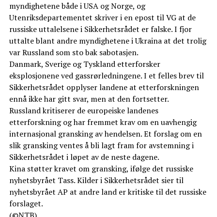
myndighetene både i USA og Norge, og
Utenriksdepartementet skriver i en epost til VG at de
russiske uttalelsene i Sikkerhetsrådet er falske. I fjor
uttalte blant andre myndighetene i Ukraina at det trolig
var Russland som sto bak sabotasjen.
Danmark, Sverige og Tyskland etterforsker
eksplosjonene ved gassrørledningene. I et felles brev til
Sikkerhetsrådet opplyser landene at etterforskningen
ennå ikke har gitt svar, men at den fortsetter.
Russland kritiserer de europeiske landenes
etterforskning og har fremmet krav om en uavhengig
internasjonal gransking av hendelsen. Et forslag om en
slik gransking ventes å bli lagt fram for avstemning i
Sikkerhetsrådet i løpet av de neste dagene.
Kina støtter kravet om gransking, ifølge det russiske
nyhetsbyrået Tass. Kilder i Sikkerhetsrådet sier til
nyhetsbyrået AP at andre land er kritiske til det russiske
forslaget.
(©NTB)