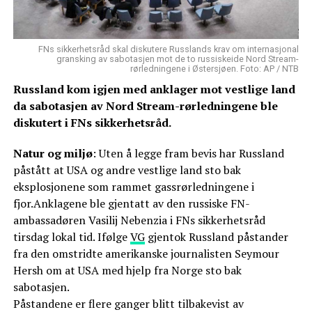
FNs sikkerhetsråd skal diskutere Russlands krav om internasjonal
gransking av sabotasjen mot de to russiskeide Nord Stream-
rørledningene i Østersjøen. Foto: AP / NTB
Russland kom igjen med anklager mot vestlige land
da sabotasjen av Nord Stream-rørledningene ble
diskutert i FNs sikkerhetsråd.
Natur og miljø
: Uten å legge fram bevis har Russland
påstått at USA og andre vestlige land sto bak
eksplosjonene som rammet gassrørledningene i
fjor.Anklagene ble gjentatt av den russiske FN-
ambassadøren Vasilij Nebenzia i FNs sikkerhetsråd
tirsdag lokal tid. Ifølge
VG
gjentok Russland påstander
fra den omstridte amerikanske journalisten Seymour
Hersh om at USA med hjelp fra Norge sto bak
sabotasjen.
Påstandene er flere ganger blitt tilbakevist av