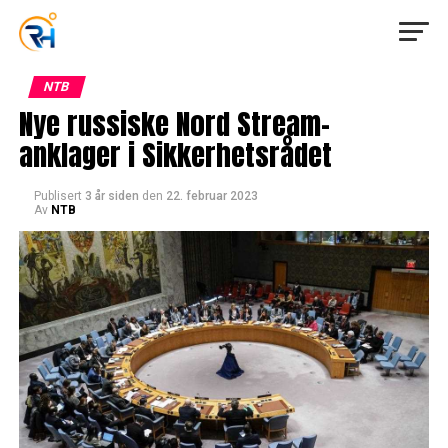
NTB
Nye russiske Nord Stream-
anklager i Sikkerhetsrådet
Publisert
3 år siden
den
22. februar 2023
Av
NTB