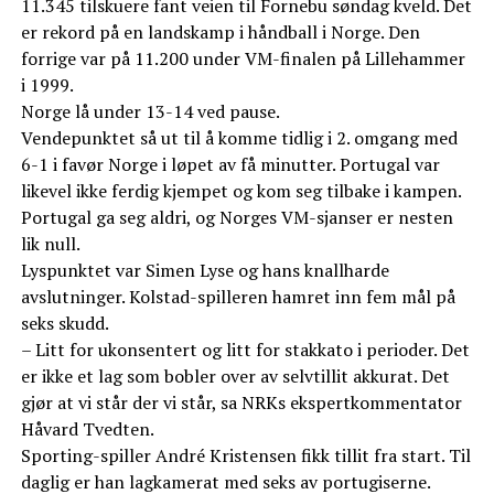
11.345 tilskuere fant veien til Fornebu søndag kveld. Det
er rekord på en landskamp i håndball i Norge. Den
forrige var på 11.200 under VM-finalen på Lillehammer
i 1999.
Norge lå under 13-14 ved pause.
Vendepunktet så ut til å komme tidlig i 2. omgang med
6-1 i favør Norge i løpet av få minutter. Portugal var
likevel ikke ferdig kjempet og kom seg tilbake i kampen.
Portugal ga seg aldri, og Norges VM-sjanser er nesten
lik null.
Lyspunktet var Simen Lyse og hans knallharde
avslutninger. Kolstad-spilleren hamret inn fem mål på
seks skudd.
– Litt for ukonsentert og litt for stakkato i perioder. Det
er ikke et lag som bobler over av selvtillit akkurat. Det
gjør at vi står der vi står, sa NRKs ekspertkommentator
Håvard Tvedten.
Sporting-spiller André Kristensen fikk tillit fra start. Til
daglig er han lagkamerat med seks av portugiserne.