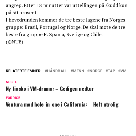
angrep. Etter 18 minutter var uttellingen på skudd kun
på 50 prosent.
I hovedrunden kommer de tre beste lagene fra Norges
gruppe: Brasil, Portugal og Norge. De skal møte de tre
beste fra gruppe F: Spania, Sverige og Chile.
(©NTB)
RELATERTE EMNER:
HÅNDBALL
MENN
NORGE
TAP
VM
NESTE
Ny fiasko i VM-drama: – Gedigen nedtur
FORRIGE
Ventura med hole-in-one i California: – Helt utrolig