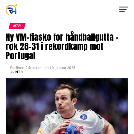
NTB
Ny VM-fiasko for håndballgutta –
røk 28-31 i rekordkamp mot
Portugal
Publisert
2 år siden
den
19. januar 2025
Av
NTB