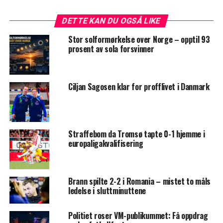
DETTE KAN DU OGSÅ LIKE
Stor solformørkelse over Norge – opptil 93
prosent av sola forsvinner
Ciljan Sagosen klar for profflivet i Danmark
Straffebom da Tromsø tapte 0-1 hjemme i
europaligakvalifisering
Brann spilte 2-2 i Romania – mistet to måls
ledelse i sluttminuttene
Politiet roser VM-publikummet: Få oppdrag