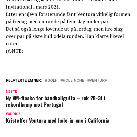
Invitational i mars 2021.
Etter en ujevn førsterunde fant Ventura virkelig formen
på fredag med en runde på fem slag under par.
Det så også lenge lovende ut på lørdag, men fire slag
over par på siste hull ødela runden. Han klarte likevel
cuten.
(©NTB)
RELATERTE EMNER:
GOLF
HOLEINONE
VENTURA
NESTE
Ny VM-fiasko for håndballgutta – røk 28-31 i
rekordkamp mot Portugal
FORRIGE
Kristoffer Ventura med hole-in-one i California