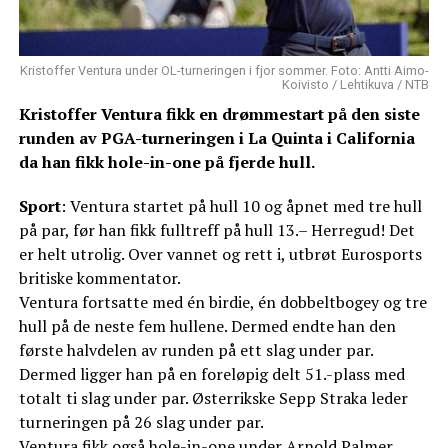
Kristoffer Ventura under OL-turneringen i fjor sommer. Foto: Antti Aimo-
Koivisto / Lehtikuva / NTB
Kristoffer Ventura fikk en drømmestart på den siste
runden av PGA-turneringen i La Quinta i California
da han fikk hole-in-one på fjerde hull.
Sport
: Ventura startet på hull 10 og åpnet med tre hull
på par, før han fikk fulltreff på hull 13.– Herregud! Det
er helt utrolig. Over vannet og rett i, utbrøt Eurosports
britiske kommentator.
Ventura fortsatte med én birdie, én dobbeltbogey og tre
hull på de neste fem hullene. Dermed endte han den
første halvdelen av runden på ett slag under par.
Dermed ligger han på en foreløpig delt 51.-plass med
totalt ti slag under par. Østerrikske Sepp Straka leder
turneringen på 26 slag under par.
Ventura fikk også hole-in-one under Arnold Palmer