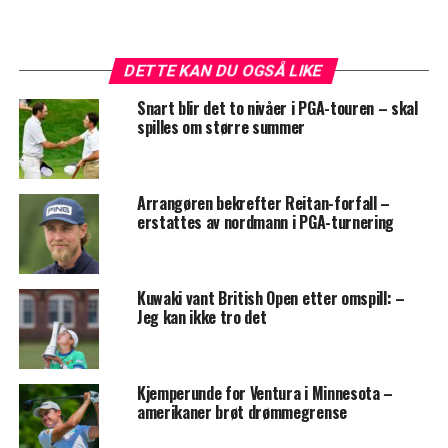
DETTE KAN DU OGSÅ LIKE
Snart blir det to nivåer i PGA-touren – skal
spilles om større summer
Arrangøren bekrefter Reitan-forfall –
erstattes av nordmann i PGA-turnering
Kuwaki vant British Open etter omspill: –
Jeg kan ikke tro det
Kjemperunde for Ventura i Minnesota –
amerikaner brøt drømmegrense