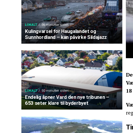
LOKALT
36 minutter siden
Kulingvarsel for Haugalandet og
Sunnhordland – kan påvirke Sildajazz
De
Væ
18
LOKALT
50 minutter siden
Endelig åpner Vard den nye tribunen –
653 seter klare til byderbyet
Væ
re
Ti