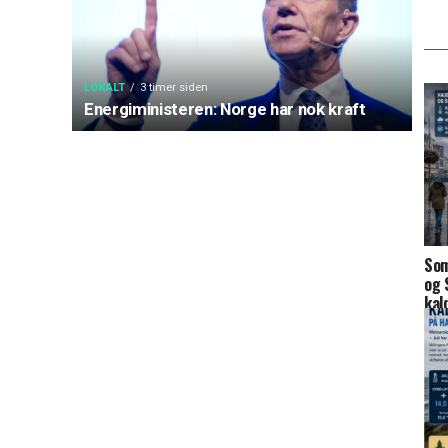
LOKALT
3 timer siden
Energiministeren: Norge har nok kraft
Som
og 
kal