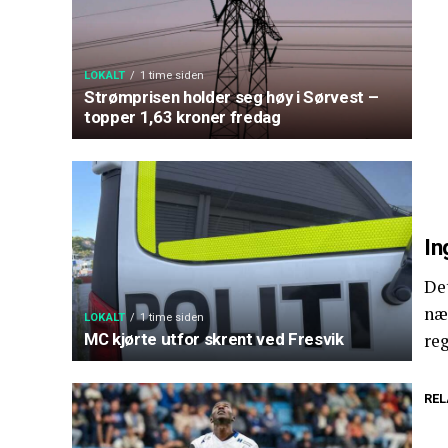
LOKALT
1 time siden
Strømprisen holder seg høy i Sørvest –
topper 1,63 kroner fredag
In
De
nær
LOKALT
1 time siden
MC kjørte utfor skrent ved Fresvik
reg
REL