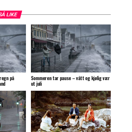
SÅ LIKE
 regn på
Sommeren tar pause – vått og kjølig vær
and
ut juli