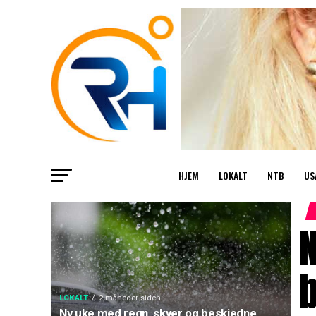
HJEM
LOKALT
NTB
US
LOKALT
2 måneder siden
Ny uke med regn, skyer og beskjedne