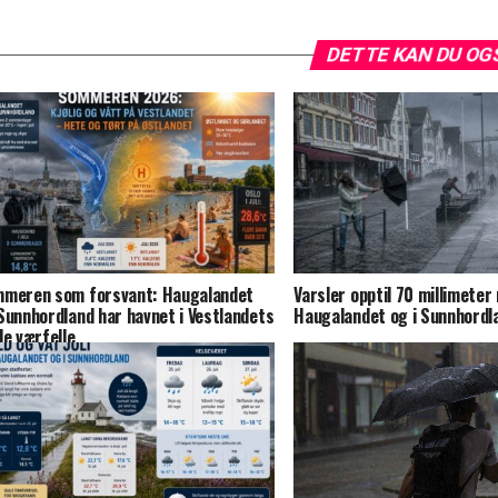
DETTE KAN DU OG
meren som forsvant: Haugalandet
Varsler opptil 70 millimeter
Sunnhordland har havnet i Vestlandets
Haugalandet og i Sunnhordl
de værfelle