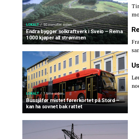
Tir
mo
LOKALT
50 minutter siden
Re
Endra bygger solkraftverk i Sveio – Rema
1000 kjøper all strømmen
Fra
sa
Us
Lør
no
LOKALT
1 time siden
Bussjåfør mistet førerkortet på Stord –
kan ha sovnet bak rattet