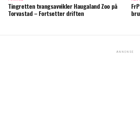
Tingretten tvangsavvikler Haugaland Zoo på
FrP
Torvastad – Fortsetter driften
bru
ANNONSE