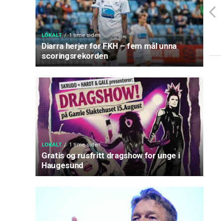
LOKALT
1 time siden
Diarra herjer for FKH – fem mål unna
scoringsrekorden
LOKALT
1 time siden
Gratis og rusfritt dragshow for unge i
Haugesund