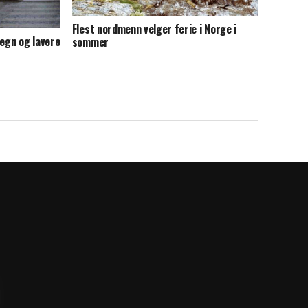
Flest nordmenn velger ferie i Norge i
egn og lavere
sommer