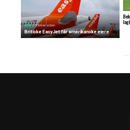
Bek
lag
NTB
3 timer siden
Britiske EasyJet får amerikanske eiere