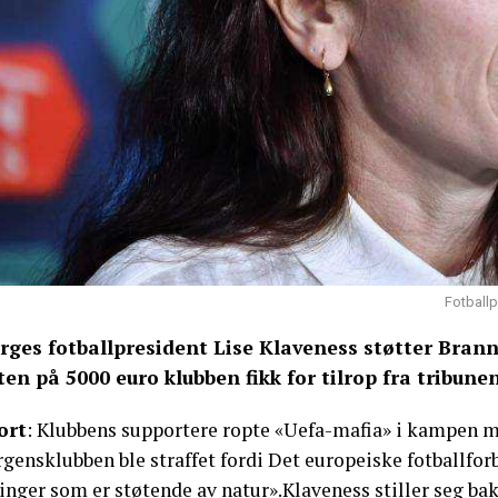
Fotballp
rges fotballpresident Lise Klaveness støtter Bran
ten på 5000 euro klubben fikk for tilrop fra tribune
ort
: Klubbens supportere ropte «Uefa-mafia» i kampen mot
rgensklubben ble straffet fordi Det europeiske fotballfo
inger som er støtende av natur».Klaveness stiller seg ba