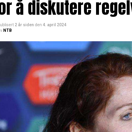
or å diskutere rege
ublisert
2 år siden
den
4. april 2024
v
NTB