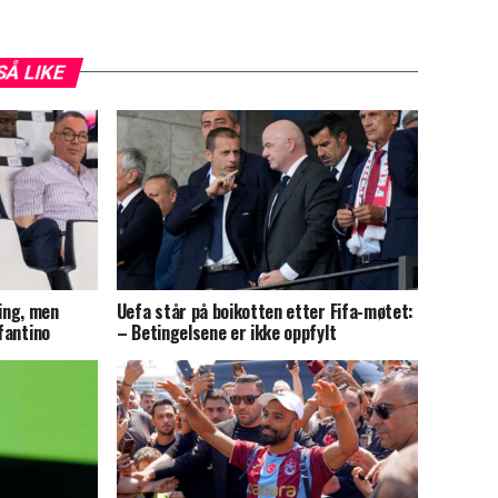
SÅ LIKE
ing, men
Uefa står på boikotten etter Fifa-møtet:
nfantino
– Betingelsene er ikke oppfylt