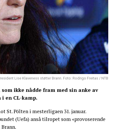
resident Lise Klaveness støtter Brann. Foto: Rodrigo Freitas / NTB
n som ikke nådde fram med sin anke av
n i en CL-kamp.
 St. Pölten i mesterligaen 31. januar.
rbundet (Uefa) anså tilropet som «provoserende
k Brann.