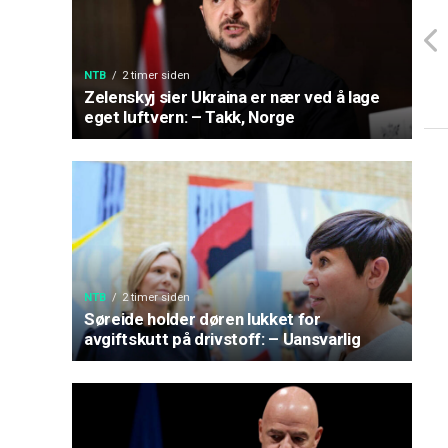
NTB
2 timer siden
Zelenskyj sier Ukraina er nær ved å lage
eget luftvern: – Takk, Norge
NTB
2 timer siden
Søreide holder døren lukket for
avgiftskutt på drivstoff: – Uansvarlig