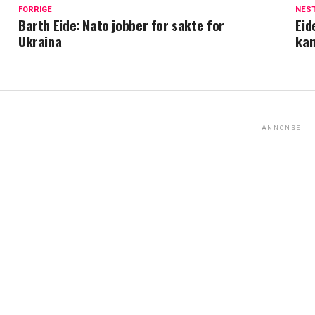
FORRIGE
NES
Barth Eide: Nato jobber for sakte for
Eid
Ukraina
kan
ANNONSE