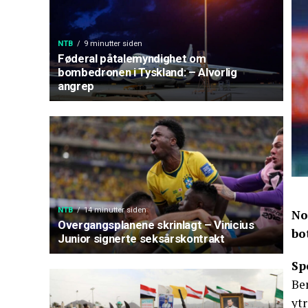
NTB
9 minutter siden
Føderal påtalemyndighet om
bombedronen i Tyskland: – Alvorlig
angrep
NTB
14 minutter siden
No
Overgangsplanene skrinlagt – Vinicius
bo
Junior signerte seksårskontrakt
Sp
Be
ytr