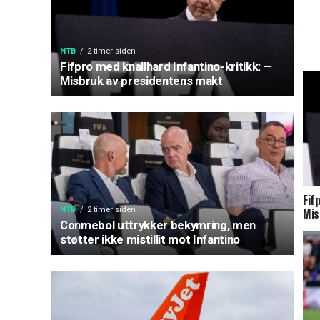
NTB
2 timer siden
Fifpro med knallhard Infantino-kritikk: –
Misbruk av presidentens makt
Fif
NTB
2 timer siden
Mis
Conmebol uttrykker bekymring, men
støtter ikke mistillit mot Infantino