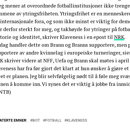
Jeg mener at overordnede fotballinstitusjoner ikke treng
mene av ytringsfriheten. Ytringsfrihet er en menneskeret
internasjonale fora, og som ikke minst er viktig for demo
r derfor sterkt for meg, og takhøyde for ytringer på fotba
torie og identitet, skriver Klaveness i en epost til
NRK
.
 dag handler dette om Brann og Branns supportere, men på
portere av andre kvinnelag i europeiske turneringer, sie
 skriver videre at NFF, Uefa og Brann skal møtes i april 
veness har fra før gjort det klart at hun ønsker å gjøre et 
et er planen. Jeg blir selvfølgelig nødt til å føle meg svæ
nen å komme inn. Vi synes det er viktig å jobbe fra innsid
NTB)
ATERTE EMNER:
BOT
FOTBALL
KLAVENESS