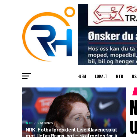
HJEM
LOKALT
NTB
US
N
u
NTB
2 år siden
NRK: Fotballpresident Lise Klaveness ut
mot Uefas Brann-bot – skal møtes for å