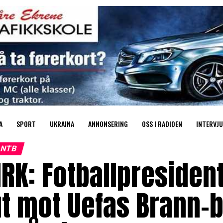
A
SPORT
UKRAINA
ANNONSERING
OSS I RADIOEN
INTERVJU
NTB
RK: Fotballpresiden
t mot Uefas Brann-b