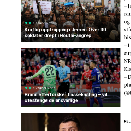
– 
ram
og 
NTB
1 time siden
stå
Kraftig opptrapping i Jemen: Over 30
soldater drept i Houthi-angrep
his
– I
sup
NRK
Kla
– D
pla
NTB
2 timer siden
(©
Brann etterforsker flaskekasting – vil
utestenge de ansvarlige
REL