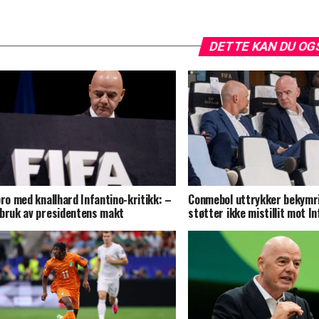
DETTE KAN DU OG
pro med knallhard Infantino-kritikk: –
Conmebol uttrykker bekymr
bruk av presidentens makt
støtter ikke mistillit mot I