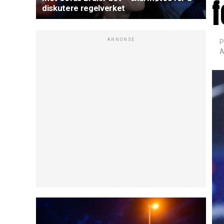
f
diskutere regelverket
ANNONSE
P
A