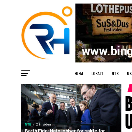
HJEM
LOKALT
NTB
US
B
NTB
2 år siden
Barth Eide: Nato jobber for sakte for