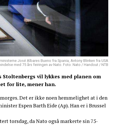
ksministerne José Albares Bueno fra Spania, Antony Blinken fra USA
bindelse med 75 års feiringen av Nato. Foto: Nato / Handout / NTB
s Stoltenbergs vil lykkes med planen om
et for lite, mener han.
 i morges. Det er ikke noen hemmelighet at i den
minister Espen Barth Eide (Ap). Han er i Brussel
ert torsdag, da Nato også markerte sin 75-