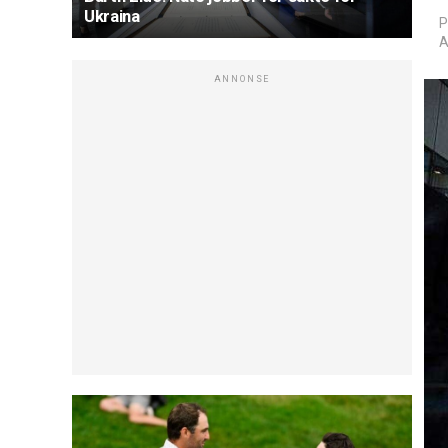
Ukraina
P
A
ANNONSE