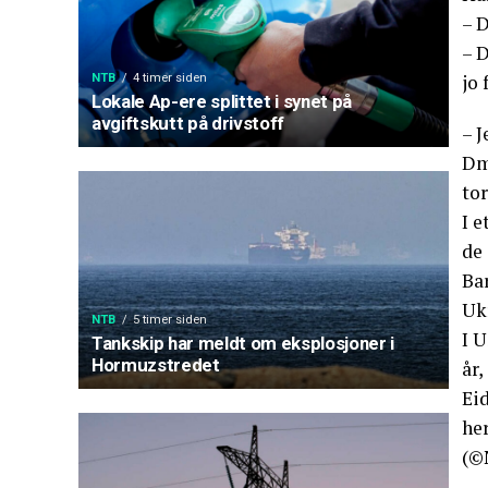
– D
– D
jo 
NTB
4 timer siden
Lokale Ap-ere splittet i synet på
avgiftskutt på drivstoff
– J
Dm
to
I e
de 
Ba
Uk
NTB
5 timer siden
I U
Tankskip har meldt om eksplosjoner i
Hormuzstredet
år,
Eid
her
(©