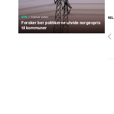
NTB
5 timer siden
REL
Forsker ber politikerne utvide norgespris
til kommuner