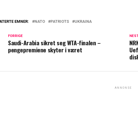
ATERTE EMNER:
NATO
PATRIOTS
UKRAINA
FORRIGE
NES
Saudi-Arabia sikret seg WTA-finalen –
NRK
pengepremiene skyter i været
Uef
dis
ANNONSE