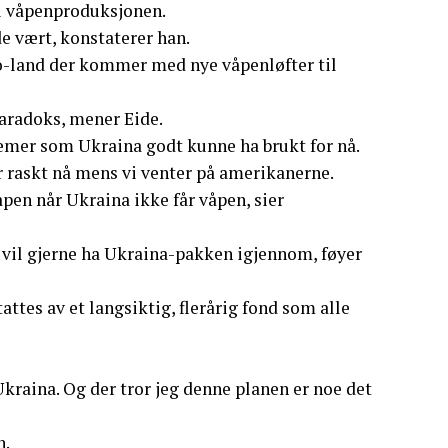
 i våpenproduksjonen.
de vært, konstaterer han.
o-land der kommer med nye våpenløfter til
paradoks, mener Eide.
stemer som Ukraina godt kunne ha brukt for nå.
rar raskt nå mens vi venter på amerikanerne.
våpen når Ukraina ikke får våpen, sier
il gjerne ha Ukraina-pakken igjennom, føyer
tattes av et langsiktig, flerårig fond som alle
kraina. Og der tror jeg denne planen er noe det
n.