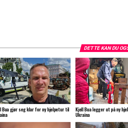
DETTE KAN DU OG
ll Bua gjør seg klar for ny hjelpetur til
Kjell Bua legger ut på ny hjel
aina
Ukraina