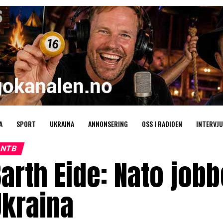
A
SPORT
UKRAINA
ANNONSERING
OSS I RADIOEN
INTERVJU
NTB
arth Eide: Nato jobb
Ukraina