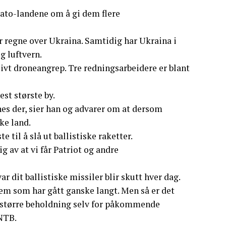
Nato-landene om å gi dem flere
r regne over Ukraina. Samtidig har Ukraina i
g luftvern.
sivt droneangrep. Tre redningsarbeidere er blant
est største by.
nes der, sier han og advarer om at dersom
ke land.
til å slå ut ballistiske raketter.
g av at vi får Patriot og andre
ar dit ballistiske missiler blir skutt hver dag.
t dem som har gått ganske langt. Men så er det
n større beholdning selv for påkommende
 NTB.