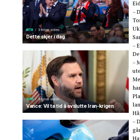
Ei
– D
To
Ukr
NTB
3 timer siden
Sam
Dette skjer i dag
– E
Det
– M
ut
Me
han
Pla
NTB
3 timer siden
lan
Vance: Vil ta tid å avslutte Iran-krigen
Håp
– 
går
Han