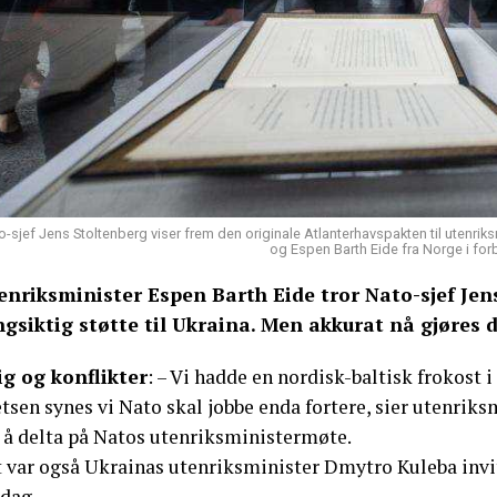
o-sjef Jens Stoltenberg viser frem den originale Atlanterhavspakten til utenri
og Espen Barth Eide fra Norge i for
enriksminister Espen Barth Eide tror Nato-sjef Jen
ngsiktig støtte til Ukraina. Men akkurat nå gjøres d
ig og konflikter
: – Vi hadde en nordisk-baltisk frokost
tsen synes vi Nato skal jobbe enda fortere, sier utenriks
r å delta på Natos utenriksministermøte.
t var også Ukrainas utenriksminister Dmytro Kuleba invit
sdag.