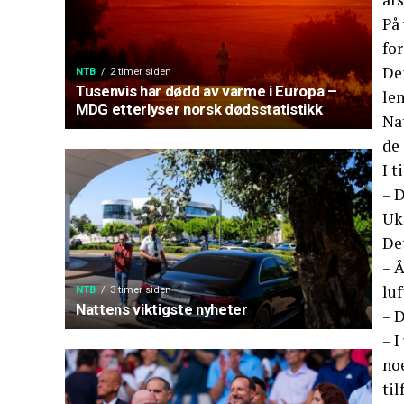
På 
for
Den
NTB
2 timer siden
Tusenvis har dødd av varme i Europa –
le
MDG etterlyser norsk dødsstatistikk
Nat
de 
I t
– D
Uk
Det
– Å
luf
NTB
3 timer siden
Nattens viktigste nyheter
– D
– I
no
til