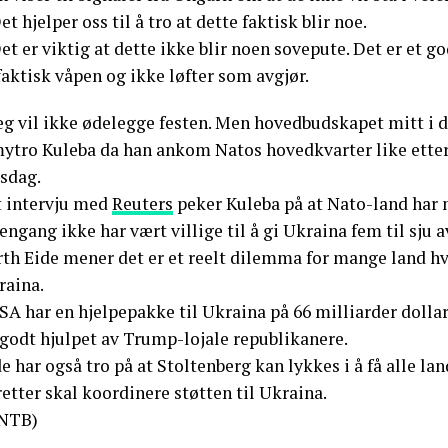
et hjelper oss til å tro at dette faktisk blir noe.
et er viktig at dette ikke blir noen sovepute. Det er et g
faktisk våpen og ikke løfter som avgjør.
eg vil ikke ødelegge festen. Men hovedbudskapet mitt i d
ytro Kuleba da han ankom Natos hovedkvarter like etter 
rsdag.
t intervju med
Reuters
peker Kuleba på at Nato-land har 
engang ikke har vært villige til å gi Ukraina fem til sj
rth Eide mener det er et reelt dilemma for mange land hv
raina.
SA har en hjelpepakke til Ukraina på 66 milliarder dolla
 godt hjulpet av Trump-lojale republikanere.
e har også tro på at Stoltenberg kan lykkes i å få alle 
etter skal koordinere støtten til Ukraina.
NTB)