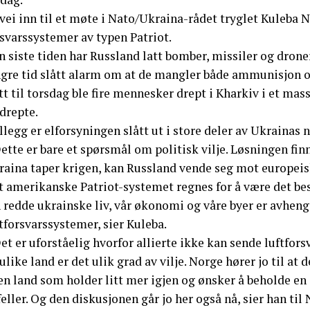
vei inn til et møte i Nato/Ukraina-rådet tryglet Kuleba 
svarssystemer av typen Patriot.
 siste tiden har Russland latt bomber, missiler og drone
ngre tid slått alarm om at de mangler både ammunisjon o
t til torsdag ble fire mennesker drept i Kharkiv i et mas
drepte.
illegg er elforsyningen slått ut i store deler av Ukrainas n
ette er bare et spørsmål om politisk vilje. Løsningen fin
raina taper krigen, kan Russland vende seg mot europeis
 amerikanske Patriot-systemet regnes for å være det beste 
 redde ukrainske liv, vår økonomi og våre byer er avhengi
tforsvarssystemer, sier Kuleba.
et er uforståelig hvorfor allierte ikke kan sende luftforsv
 ulike land er det ulik grad av vilje. Norge hører jo til a
en land som holder litt mer igjen og ønsker å beholde e
feller. Og den diskusjonen går jo her også nå, sier han til