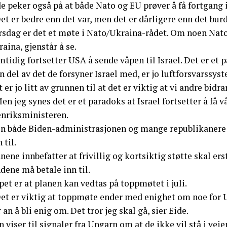
de peker også på at både Nato og EU prøver å få fortgang
et er bedre enn det var, men det er dårligere enn det bur
rsdag er det et møte i Nato/Ukraina-rådet. Om noen Nat
aina, gjenstår å se.
tidig fortsetter USA å sende våpen til Israel. Det er et 
n del av det de forsyner Israel med, er jo luftforsvarssy
 er jo litt av grunnen til at det er viktig at vi andre bid
en jeg synes det er et paradoks at Israel fortsetter å få 
enriksministeren.
n både Biden-administrasjonen og mange republikanere v
 til.
nene innbefatter at frivillig og kortsiktig støtte skal ers
dene må betale inn til.
et er at planen kan vedtas på toppmøtet i juli.
Det er viktig at toppmøte ender med enighet om noe for U
 an å bli enig om. Det tror jeg skal gå, sier Eide.
 viser til signaler fra Ungarn om at de ikke vil stå i veie