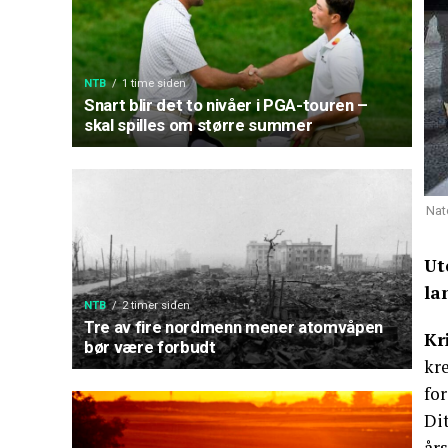
NTB
1 time siden
Snart blir det to nivåer i PGA-touren –
skal spilles om større summer
Nat
Ut
la
NTB
2 timer siden
Tre av fire nordmenn mener atomvåpen
Kr
bør være forbudt
kre
fo
Di
år