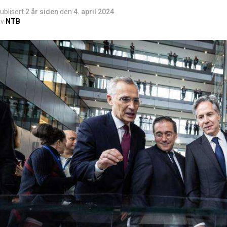
ublisert
2 år siden
den
4. april 2024
v
NTB