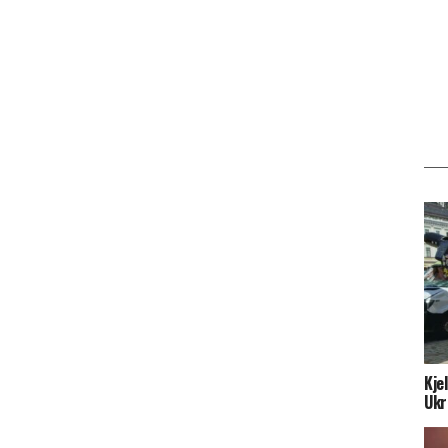
Kje
Ukr