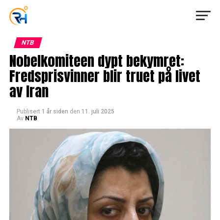
NTB
Nobelkomiteen dypt bekymret:
Fredsprisvinner blir truet på livet
av Iran
Publisert
1 år siden
den
11. juli 2025
Av
NTB