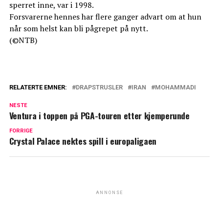
sperret inne, var i 1998.
Forsvarerne hennes har flere ganger advart om at hun
når som helst kan bli pågrepet på nytt.
(©NTB)
RELATERTE EMNER:
DRAPSTRUSLER
IRAN
MOHAMMADI
NESTE
Ventura i toppen på PGA-touren etter kjemperunde
FORRIGE
Crystal Palace nektes spill i europaligaen
ANNONSE