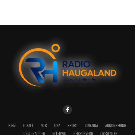
HJEM
LOKALT
NTB
USA
SPORT
UKRAINA
ANNONSERING
OSS I RADIOEN
INTERVJU
PERSONVERN
LIVESENTER