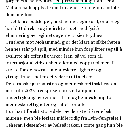
Jørgen Watne Frydnes
i en pressemelding.
Han sier at
Mohammadi opplyste om truslene i en telefonsamtale
dem imellom.
– Det klare budskapet, med hennes egne ord, er at «jeg
har blitt direkte og indirekte truet med fysisk
eliminering av regimets agenter», sier Frydnes.
Truslene mot Mohammadi gjør det klart at sikkerheten
hennes står på spill, med mindre hun forplikter seg til å
avslutte alt offentlig virke i Iran, så vel som all
internasjonal virksomhet eller medieopptredener til
støtte for demokrati, menneskerettigheter og
ytringsfrihet, heter det videre i uttalelsen.
Den Iranske journalisten og menneskerettsaktivisten
mottok i 2023 fredsprisen for sin kamp mot
undertrykking av kvinner i Iran og hennes kamp for
menneskerettigheter og frihet for alle.
Hun har tilbrakt store deler av de siste ti årene bak
murene, men ble løslatt midlertidig fra Evin-fengselet i
Teheran i desember av helseårsaker. Første gang hun ble