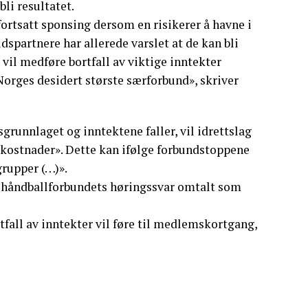
li resultatet.
fortsatt sponsing dersom en risikerer å havne i
spartnere har allerede varslet at de kan bli
vil medføre bortfall av viktige inntekter
rges desidert største særforbund», skriver
unnlaget og inntektene faller, vil idrettslag
 kostnader». Dette kan ifølge forbundstoppene
grupper (…)».
i håndballforbundets høringssvar omtalt som
tfall av inntekter vil føre til medlemskortgang,