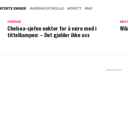
ATERTE EMNER:
HØRINGSFORSLAG
IDRETT
NIF
FORRIGE
NES
Chelsea-sjefen nekter for å være med i
Wil
tittelkampen: – Det gjelder ikke oss
ANNONSE