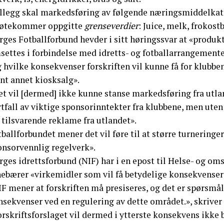
tillegg skal markedsføring av følgende næringsmiddelkat
øtekommer oppgitte
grenseverdier
: Juice, melk, frokos
ges Fotballforbund hevder i sitt høringssvar at «produkt
ettes i forbindelse med idretts- og fotballarrangementer
g hvilke konsekvenser forskriften vil kunne få for klubb
nt annet kiosksalg».
et vil [dermed] ikke kunne stanse markedsføring fra utla
tfall av viktige sponsorinntekter fra klubbene, men uten
 tilsvarende reklame fra utlandet».
ballforbundet mener det vil føre til at større turneringe
onsorvennlig regelverk».
rges idrettsforbund (NIF) har i en epost til Helse- og o
nebærer «virkemidler som vil få betydelige konsekvenser 
F mener at forskriften må presiseres, og det er spørsmål
sekvenser ved en regulering av dette området.», skriver 
rskriftsforslaget vil dermed i ytterste konsekvens ikke 