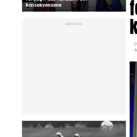
f
konsekvensene
ANNONSE
P
A