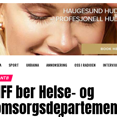
A
SPORT
UKRAINA
ANNONSERING
OSS I RADIOEN
INTERVJU
NTB
FF ber Helse- og
omsorgsdepartement