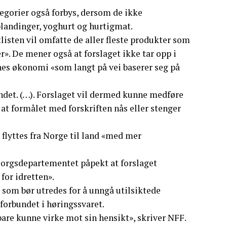
egorier også forbys, dersom de ikke
tblandinger, yoghurt og hurtigmat.
listen vil omfatte de aller fleste produkter som
». De mener også at forslaget ikke tar opp i
enes økonomi «som langt på vei baserer seg på
ndet. (…). Forslaget vil dermed kunne medføre
 at formålet med forskriften nås eller stenger
r flyttes fra Norge til land «med mer
msorgsdepartementet påpekt at forslaget
for idretten».
 som bør utredes for å unngå utilsiktede
forbundet i høringssvaret.
bare kunne virke mot sin hensikt», skriver NFF.