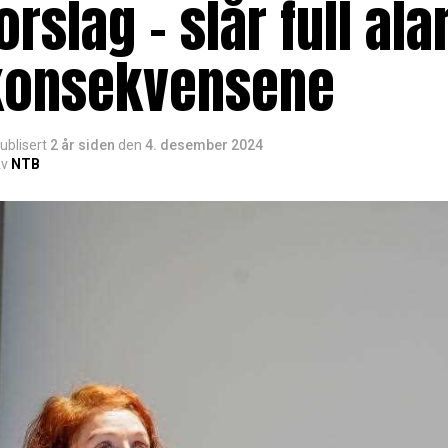
orslag – slår full a
konsekvensene
ublisert
2 år siden
den
4. desember 2024
v
NTB