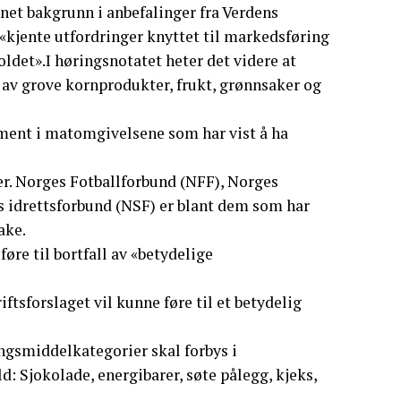
nnet bakgrunn i anbefalinger fra Verdens
«kjente utfordringer knyttet til markedsføring
ldet».I høringsnotatet heter det videre at
k av grove kornprodukter, frukt, grønnsaker og
ment i matomgivelsene som har vist å ha
r. Norges Fotballforbund (NFF), Norges
 idrettsforbund (NSF) er blant dem som har
ake.
føre til bortfall av «betydelige
tsforslaget vil kunne føre til et betydelig
ngsmiddelkategorier skal forbys i
: Sjokolade, energibarer, søte pålegg, kjeks,