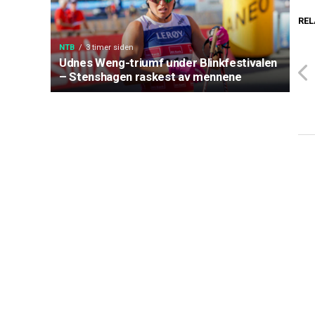
REL
NTB
3 timer siden
Udnes Weng-triumf under Blinkfestivalen
– Stenshagen raskest av mennene