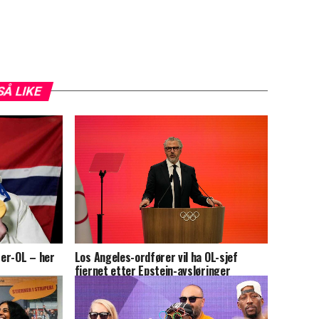
SÅ LIKE
ter-OL – her
Los Angeles-ordfører vil ha OL-sjef
fjernet etter Epstein-avsløringer