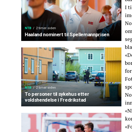
I 
im
Nor
NTB
2 timer siden
oms
Haaland nominert til Spellemannprisen
se
bla
«D
bor
for
Fot
sp
NTB
2 timer siden
To personer til sykehus etter
No
voldshendelse i Fredrikstad
in
«NI
kon
«Fo