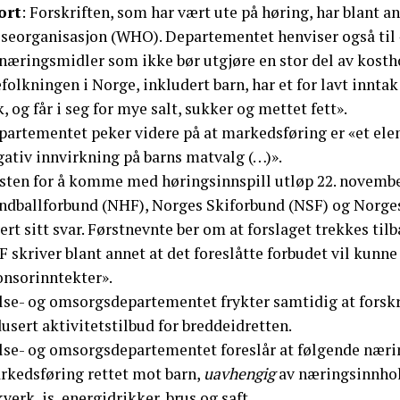
ort
: Forskriften, som har vært ute på høring, har blant a
lseorganisasjon (WHO). Departementet henviser også til 
næringsmidler som ikke bør utgjøre en stor del av kostho
folkningen i Norge, inkludert barn, har et for lavt innta
k, og får i seg for mye salt, sukker og mettet fett».
partementet peker videre på at markedsføring er «et ele
gativ innvirkning på barns matvalg (…)».
isten for å komme med høringsinnspill utløp 22. novembe
ndballforbund (NHF), Norges Skiforbund (NSF) og Norges
ert sitt svar. Førstnevnte ber om at forslaget trekkes tilb
 skriver blant annet at det foreslåtte forbudet vil kunne 
onsorinntekter».
se- og omsorgsdepartementet frykter samtidig at forskrif
usert aktivitetstilbud for breddeidretten.
lse- og omsorgsdepartementet foreslår at følgende næri
rkedsføring rettet mot barn,
uavhengig
av næringsinnhold
verk, is, energidrikker, brus og saft.