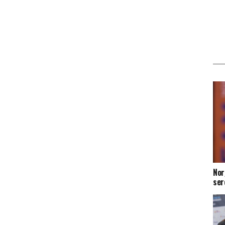
Nor
ser