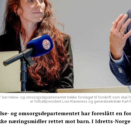
 ber Helse- og omsorgsdepartementet trekke forslaget til forskrift som skal f
er fotballpresident Lise Klaveness og generalsekretær Karl-P
lse- og omsorgsdepartementet har foreslått en for
kke næringsmidler rettet mot barn. I Idretts-Norge