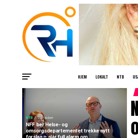
HJEM
LOKALT
NTB
US
N
NTB
2 år siden
NFF ber Helse- og
omsorgsdepartementet trekke nytt
forslag – slår full alarm om