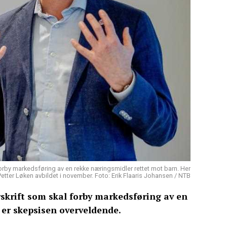
orby markedsføring av en rekke næringsmidler rettet mot barn. Her
etter Løken avbildet i november. Foto: Erik Flaaris Johansen / NTB
skrift som skal forby markedsføring av en
 er skepsisen overveldende.