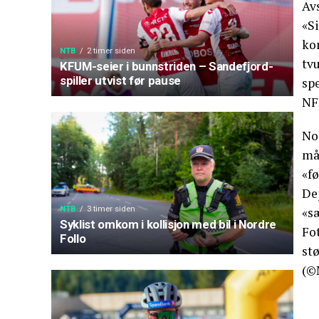
Avs
«Si
kon
NTB
2 timer siden
tvu
KFUM-seier i bunnstriden – Sandefjord-
spiller utvist før pause
sp
NF
No
må
«fø
De
«s
NTB
3 timer siden
Syklist omkom i kollisjon med bil i Nordre
Fot
Follo
stø
(©