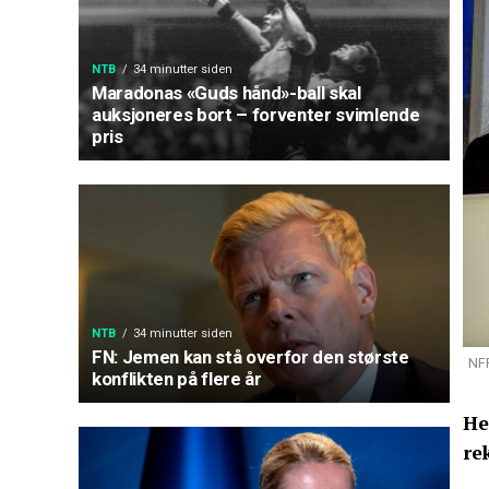
NTB
34 minutter siden
Maradonas «Guds hånd»-ball skal
auksjoneres bort – forventer svimlende
pris
NTB
34 minutter siden
FN: Jemen kan stå overfor den største
NFF
konflikten på flere år
He
re