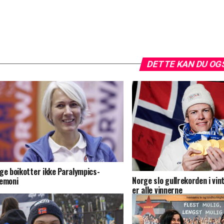
DETTE KAN DU OG
ge boikotter ikke Paralympics-
Norge slo gullrekorden i vin
emoni
er alle vinnerne