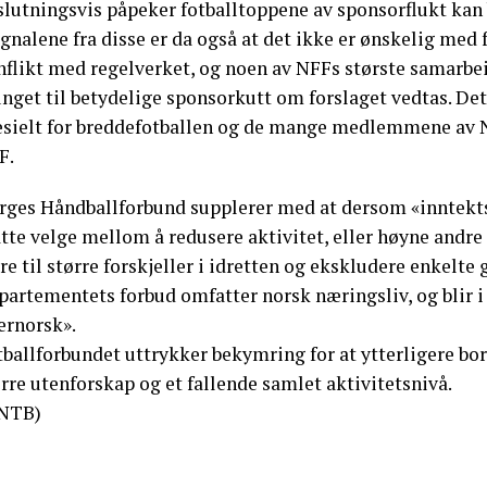
lutningsvis påpeker fotballtoppene av sponsorflukt kan b
gnalene fra disse er da også at det ikke er ønskelig med 
flikt med regelverket, og noen av NFFs største samarbeid
nget til betydelige sponsorkutt om forslaget vedtas. Det 
esielt for breddefotballen og de mange medlemmene av No
F.
rges Håndballforbund supplerer med at dersom «inntektsgr
tte velge mellom å redusere aktivitet, eller høyne andre
re til større forskjeller i idretten og ekskludere enkelte 
partementets forbud omfatter norsk næringsliv, og blir 
ærnorsk».
ballforbundet uttrykker bekymring for at ytterligere bor
rre utenforskap og et fallende samlet aktivitetsnivå.
NTB)