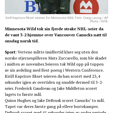
Kirill Kaprizov fikset seieren for Minnesota Wild. Foto: Craig Lassig / AP
Photo / NTB.
Minnesota Wild tok sin fjerde strake NHL-seier da
de vant 3-2 hjemme over Vancouver Canucks natt til
onsdag norsk tid.
Sport
: Vertene måtte imidlertid klare seg uten den
norske stjernespilleren Mats Zuccarello, som ble skadet
i midten av november.Seieren tok Wild opp på toppen
av sin avdeling med flest poeng i Western Conference.
Kirill Kaprizov fikset seieren da han scoret med 23,4
sekunder igjen av overtiden og snudde dermed til 3-2-
seier. Frederick Gaudreau og Jake Middleton scoret
lagets to første mål.
Quinn Hughes og Jake DeBrusk scoret Canucks’ to mål.
Tapet var deres første gang på elleve bortekamper.
DeBrusk scoret med 41 sekunder igjen av andre periode