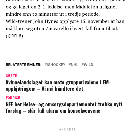
og ga laget en 2-1-ledelse, men Middleton utlignet
mindre enn to minutter ut i tredje periode.
Wild-trener John Hynes opplyste 15. november at han
må klare seg uten Zuccarello i hvert fall fram til jul.
(©NTB)
RELATERTE EMNER:
ISHOCKEY
NHL
WILD
NESTE
Kvinnelandslaget kan møte grupperivalene i EM-
oppkjøringen: – Vi må håndtere det
FORRIGE
NFF ber Helse- og omsorgsdepartementet trekke nytt
forslag – slår full alarm om konsekvensene
ANNONSE