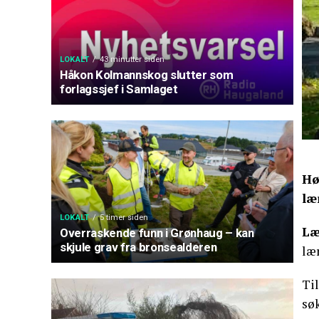
LOKALT
43 minutter siden
Håkon Kolmannskog slutter som
forlagssjef i Samlaget
Hø
læ
LOKALT
5 timer siden
Læ
Overraskende funn i Grønhaug – kan
skjule grav fra bronsealderen
læ
Ti
søk