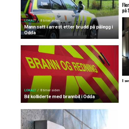
Fle
på 
LOKALT
8 timer siden
Mann satt i arrest etter brudd på pålegg i
Odda
Lær
– s
LOKALT
8 timer siden
Bil kolliderte med brannbil i Odda