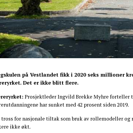
gskulen på Vestlandet fikk i 2020 seks millioner kro
reryrket. Det er ikke blitt flere.
reryrket:
Prosjektleder Ingvild Brekke Myhre forteller t
rerutdanningene har sunket med 42 prosent siden 2019.
l tross for nasjonale tiltak som bruk av rollemodeller o
ere ikke økt.