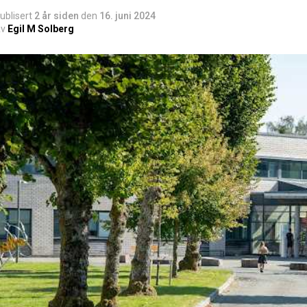
ublisert
2 år siden
den
16. juni 2024
v
Egil M Solberg