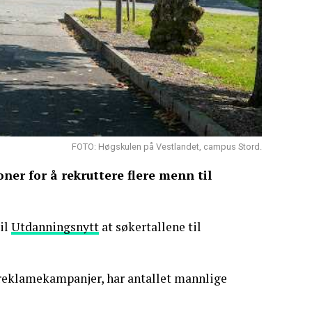
FOTO: Høgskulen på Vestlandet, campus Stord.
ner for å rekruttere flere menn til
il
Utdanningsnytt
at søkertallene til
g reklamekampanjer, har antallet mannlige