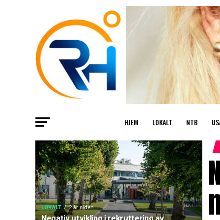
HJEM
LOKALT
NTB
US
N
LOKALT
2 år siden
Negativ utvikling i rekruttering av