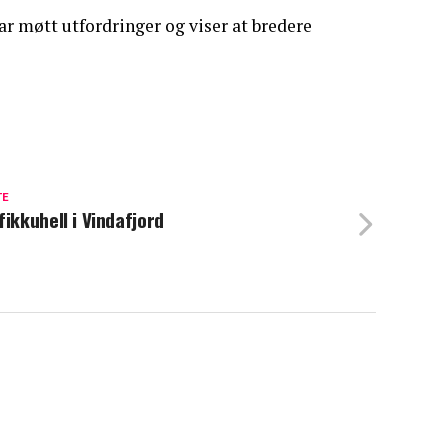
har møtt utfordringer og viser at bredere
TE
fikkuhell i Vindafjord