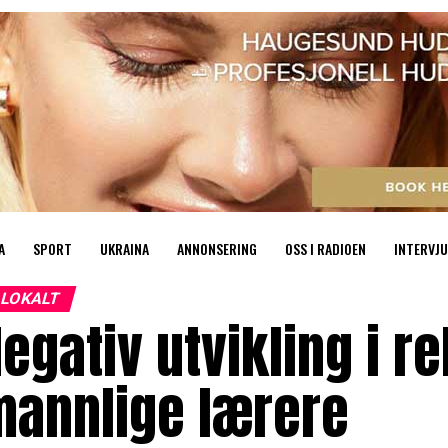
A
SPORT
UKRAINA
ANNONSERING
OSS I RADIOEN
INTERVJU
LOKALT
egativ utvikling i r
mannlige lærere