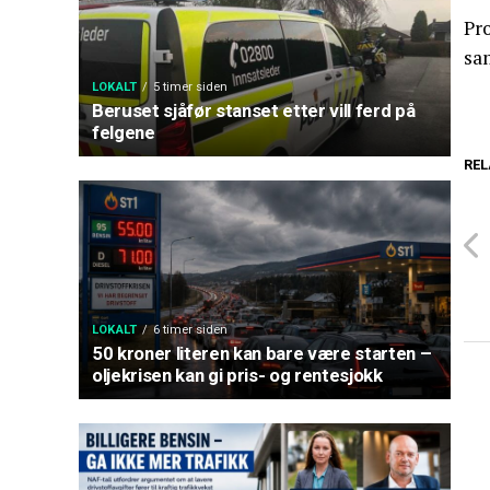
Pro
sam
LOKALT
5 timer siden
Beruset sjåfør stanset etter vill ferd på
felgene
REL
LOKALT
6 timer siden
50 kroner literen kan bare være starten –
oljekrisen kan gi pris- og rentesjokk