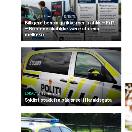
LOKALT
8 timer siden
Billigere bensin ga ikke mer trafikk – FrP:
– Bilistene skal ikke være statens
melkeku
LOKALT
8 timer siden
Syklist stakk fra påkjørsel i Haraldsgata