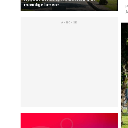
mannlige lærere
P
A
ANNONSE