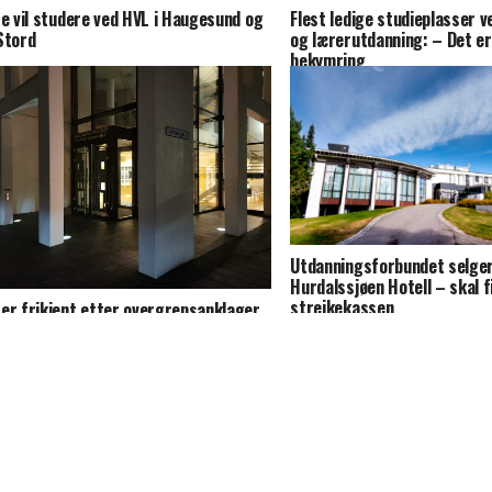
re vil studere ved HVL i Haugesund og
Flest ledige studieplasser 
Stord
og lærerutdanning: – Det er
bekymring
Utdanningsforbundet selge
Hurdalssjøen Hotell – skal f
streikekassen
er frikjent etter overgrepsanklager
aken henlagt