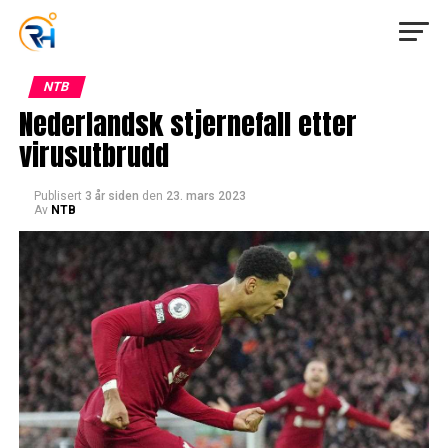
NTB
Nederlandsk stjernefall etter
virusutbrudd
Publisert
3 år siden
den
23. mars 2023
Av
NTB