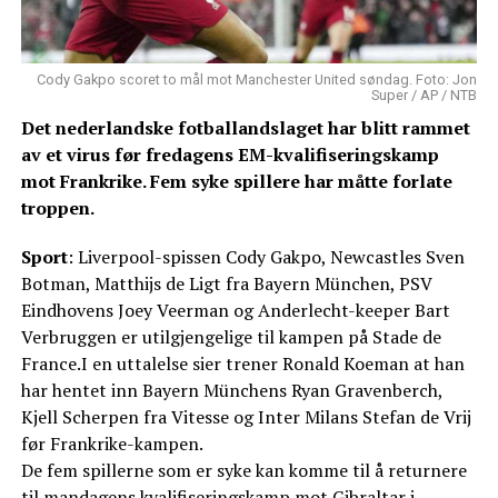
Cody Gakpo scoret to mål mot Manchester United søndag. Foto: Jon
Super / AP / NTB
Det nederlandske fotballandslaget har blitt rammet
av et virus før fredagens EM-kvalifiseringskamp
mot Frankrike. Fem syke spillere har måtte forlate
troppen.
Sport
: Liverpool-spissen Cody Gakpo, Newcastles Sven
Botman, Matthijs de Ligt fra Bayern München, PSV
Eindhovens Joey Veerman og Anderlecht-keeper Bart
Verbruggen er utilgjengelige til kampen på Stade de
France.I en uttalelse sier trener Ronald Koeman at han
har hentet inn Bayern Münchens Ryan Gravenberch,
Kjell Scherpen fra Vitesse og Inter Milans Stefan de Vrij
før Frankrike-kampen.
De fem spillerne som er syke kan komme til å returnere
til mandagens kvalifiseringskamp mot Gibraltar i