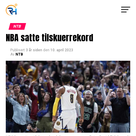
NTB
NBA satte tilskuerrekord
Publisert
3 år siden
den
10. april 2023
Av
NTB