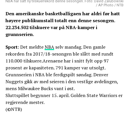
NBA har satt ny tilskuerrekord denne sesongen. Foto: David Zalubowski
/ AP Photo / NTB
Den amerikanske basketballigaen har aldri før hatt
høyere publikumstall totalt enn denne sesongen.
22.234.502 tilskuere var på NBA-kamper i
grunnserien.
Sport
: Det meldte
NBA
selv mandag. Den gamle
rekorden fra 2017/18-sesongen ble slått med rundt
110.000 tilskuere.Arenaene har i snitt fylt opp 97
prosent av kapasiteten. 791 kamper var utsolgt.
Grunnserien i NBA ble ferdigspilt søndag. Denver
Nuggets gikk av med seieren i den vestlige avdelingen,
mens Milwaukee Bucks vant i øst.
Sluttspillet begynner 15. april. Golden State Warriors er
regjerende mester.
(©NTB)