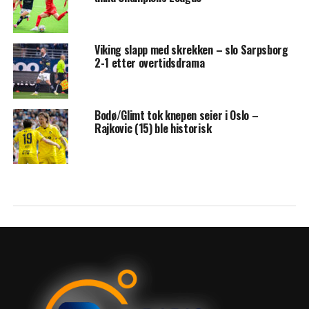
Viking slapp med skrekken – slo Sarpsborg
2-1 etter overtidsdrama
Bodø/Glimt tok knepen seier i Oslo –
Rajkovic (15) ble historisk