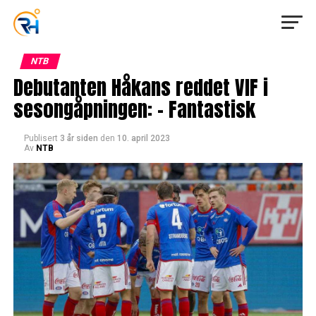
NTB
Debutanten Håkans reddet VIF i
sesongåpningen: – Fantastisk
Publisert
3 år siden
den
10. april 2023
Av
NTB