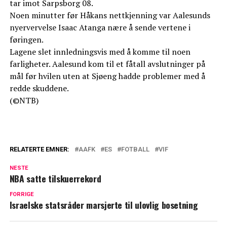
tar imot Sarpsborg 08.
Noen minutter før Håkans nettkjenning var Aalesunds
nyervervelse Isaac Atanga nære å sende vertene i
føringen.
Lagene slet innledningsvis med å komme til noen
farligheter. Aalesund kom til et fåtall avslutninger på
mål før hvilen uten at Sjøeng hadde problemer med å
redde skuddene.
(©NTB)
RELATERTE EMNER:
AAFK
ES
FOTBALL
VIF
NESTE
NBA satte tilskuerrekord
FORRIGE
Israelske statsråder marsjerte til ulovlig bosetning