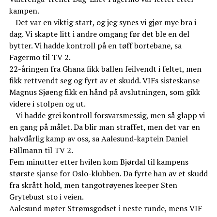
kampen.
– Det var en viktig start, og jeg synes vi gjør mye bra i
dag. Vi skapte litt i andre omgang før det ble en del
bytter. Vi hadde kontroll på en tøff bortebane, sa
Fagermo til TV 2.
22-åringen fra Ghana fikk ballen feilvendt i feltet, men
fikk rettvendt seg og fyrt av et skudd. VIFs sisteskanse
Magnus Sjøeng fikk en hånd på avslutningen, som gikk
videre i stolpen og ut.
– Vi hadde grei kontroll forsvarsmessig, men så glapp vi
en gang på målet. Da blir man straffet, men det var en
halvdårlig kamp av oss, sa Aalesund-kaptein Daniel
Fällmann til TV 2.
Fem minutter etter hvilen kom Bjørdal til kampens
største sjanse for Oslo-klubben. Da fyrte han av et skudd
fra skrått hold, men tangotrøyenes keeper Sten
Grytebust sto i veien.
Aalesund møter Strømsgodset i neste runde, mens VIF