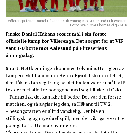
Vålerenga feirer Daniel Håkans nettkjenning mot Aalesund i Eliteserien.
Foto: Svein Ove Ekornesvåg / NTB
Finske Daniel Håkans scoret mål i sin første
offisielle kamp for Vålerenga. Det sørget for at VIF
vant 1-0 borte mot Aalesund på Eliteseriens
åpningsdag.
Sport
: Nettkjenningen kom med tolv minutter igjen av
kampen. Midtbanemann Henrik Bjørdal slo inn i feltet,
der Håkans løp seg fri og headet ballen videre i mål. VIF
tok dermed alle tre poengene med seg tilbake til Oslo.
– Fantastisk, det kan ikke bli bedre. Det var den første
matchen, og så avgjør jeg den, sa Håkans til TV 2.
– Sesongstarten er alltid vanskelig. Det ble en
stillingskrig og mye duellspill, men det viktigste var tre
poeng, fortsatte matchvinneren.
Vålerenga-trener Dag-Eilev Fagermo var lettet etter