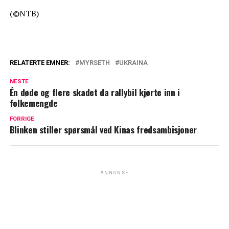
(©NTB)
RELATERTE EMNER:
MYRSETH
UKRAINA
NESTE
Én døde og flere skadet da rallybil kjørte inn i
folkemengde
FORRIGE
Blinken stiller spørsmål ved Kinas fredsambisjoner
ANNONSE