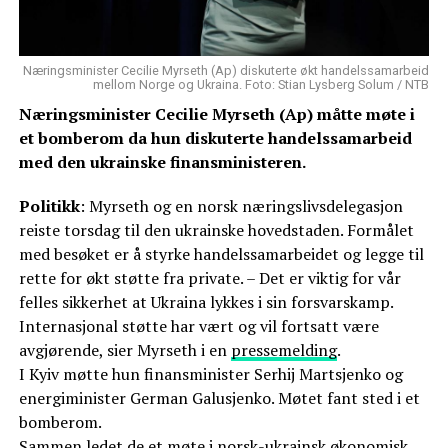
Næringsminister Cecilie Myrseth (Ap) diskuterte økt handelssamarbeid
mellom Norge og Ukraina. Foto: Stian Lysberg Solum / NTB
Næringsminister Cecilie Myrseth (Ap) måtte møte i
et bomberom da hun diskuterte handelssamarbeid
med den ukrainske finansministeren.
Politikk
: Myrseth og en norsk næringslivsdelegasjon
reiste torsdag til den ukrainske hovedstaden. Formålet
med besøket er å styrke handelssamarbeidet og legge til
rette for økt støtte fra private. – Det er viktig for vår
felles sikkerhet at Ukraina lykkes i sin forsvarskamp.
Internasjonal støtte har vært og vil fortsatt være
avgjørende, sier Myrseth i en
pressemelding
.
I Kyiv møtte hun finansminister Serhij Martsjenko og
energiminister German Galusjenko. Møtet fant sted i et
bomberom.
Sammen ledet de et møte i norsk-ukrainsk økonomisk