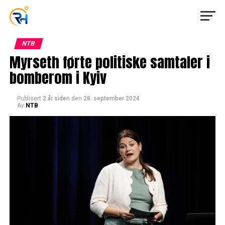
NTB
Myrseth førte politiske samtaler i
bomberom i Kyiv
Publisert
2 år siden
den
28. september 2024
Av
NTB