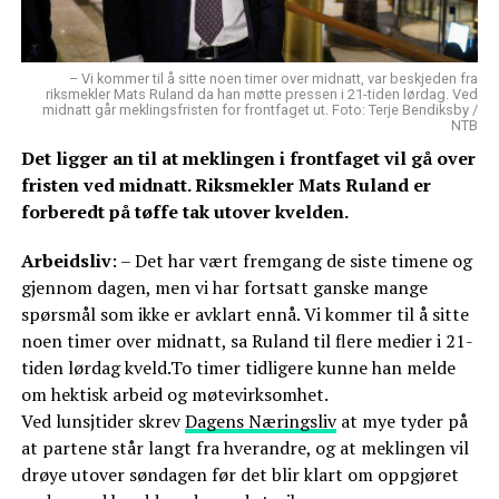
– Vi kommer til å sitte noen timer over midnatt, var beskjeden fra
riksmekler Mats Ruland da han møtte pressen i 21-tiden lørdag. Ved
midnatt går meklingsfristen for frontfaget ut. Foto: Terje Bendiksby /
NTB
Det ligger an til at meklingen i frontfaget vil gå over
fristen ved midnatt. Riksmekler Mats Ruland er
forberedt på tøffe tak utover kvelden.
Arbeidsliv
: – Det har vært fremgang de siste timene og
gjennom dagen, men vi har fortsatt ganske mange
spørsmål som ikke er avklart ennå. Vi kommer til å sitte
noen timer over midnatt, sa Ruland til flere medier i 21-
tiden lørdag kveld.To timer tidligere kunne han melde
om hektisk arbeid og møtevirksomhet.
Ved lunsjtider skrev
Dagens Næringsliv
at mye tyder på
at partene står langt fra hverandre, og at meklingen vil
drøye utover søndagen før det blir klart om oppgjøret