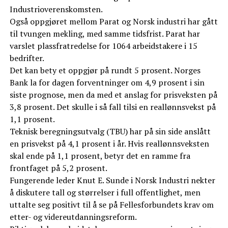
Industrioverenskomsten.
Også oppgjøret mellom Parat og Norsk industri har gått
til tvungen mekling, med samme tidsfrist. Parat har
varslet plassfratredelse for 1064 arbeidstakere i 15
bedrifter.
Det kan bety et oppgjør på rundt 5 prosent. Norges
Bank la for dagen forventninger om 4,9 prosent i sin
siste prognose, men da med et anslag for prisveksten på
3,8 prosent. Det skulle i så fall tilsi en reallønnsvekst på
1,1 prosent.
Teknisk beregningsutvalg (TBU) har på sin side anslått
en prisvekst på 4,1 prosent i år. Hvis reallønnsveksten
skal ende på 1,1 prosent, betyr det en ramme fra
frontfaget på 5,2 prosent.
Fungerende leder Knut E. Sunde i Norsk Industri nekter
å diskutere tall og størrelser i full offentlighet, men
uttalte seg positivt til å se på Fellesforbundets krav om
etter- og videreutdanningsreform.