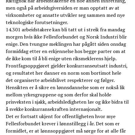
Riktignok har arbeidstakerne en noe annen innretning,
men også på arbeidsgiversiden er man opptatt av at
virksomheter og ansatte utvikler seg sammen med nye
teknologiske forutsetninger.
14.301 arbeidstakere kan bli tatt ut i streik fra mandag
morgen hvis ikke Fellesforbundet og Norsk Industri blir
enige. Den tvungne meklingen har pågått siden onsdag
formiddag etter en erkjennelse hos begge parter om at
de ikke kom til å bli enige uten riksmeklerens hjelp.
Frontfagsoppgjøret gjelder konkurranseutsatt industri,
og resultatet her danner en norm som bortimot hele
det organiserte arbeidslivet respekterer og følger.
Hensikten er å sikre en lønnsdannelse som er nokså lik
mellom yrkesgruppene og som derfor skal holde
prisveksten i sjakk, arbeidsledigheten lav og ikke bidra til
å svekke konkurransekraften internasjonalt.
Det er fortsatt ukjent for offentligheten hvor mye
Fellesforbundet krever i lønnstillegg i år. Det som er
formidlet, er at lønnsoppgjøret må sørge for at alle får