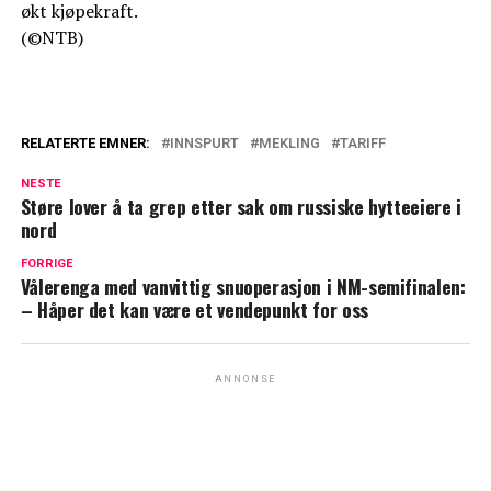
økt kjøpekraft.
(©NTB)
RELATERTE EMNER:
INNSPURT
MEKLING
TARIFF
NESTE
Støre lover å ta grep etter sak om russiske hytteeiere i
nord
FORRIGE
Vålerenga med vanvittig snuoperasjon i NM-semifinalen:
– Håper det kan være et vendepunkt for oss
ANNONSE