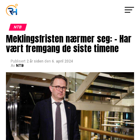
NTB
Meklingsfristen nærmer seg: – Har
vært fremgang de siste timene
Publisert
2 år siden
den
6. april 2024
Av
NTB