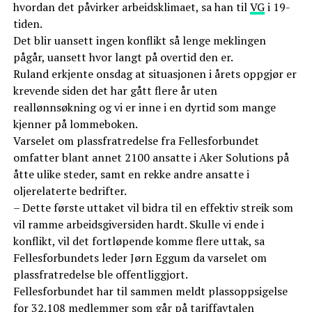
hvordan det påvirker arbeidsklimaet, sa han til
VG
i 19-
tiden.
Det blir uansett ingen konflikt så lenge meklingen
pågår, uansett hvor langt på overtid den er.
Ruland erkjente onsdag at situasjonen i årets oppgjør er
krevende siden det har gått flere år uten
reallønnsøkning og vi er inne i en dyrtid som mange
kjenner på lommeboken.
Varselet om plassfratredelse fra Fellesforbundet
omfatter blant annet 2100 ansatte i Aker Solutions på
åtte ulike steder, samt en rekke andre ansatte i
oljerelaterte bedrifter.
– Dette første uttaket vil bidra til en effektiv streik som
vil ramme arbeidsgiversiden hardt. Skulle vi ende i
konflikt, vil det fortløpende komme flere uttak, sa
Fellesforbundets leder Jørn Eggum da varselet om
plassfratredelse ble offentliggjort.
Fellesforbundet har til sammen meldt plassoppsigelse
for 32.108 medlemmer som går på tariffavtalen