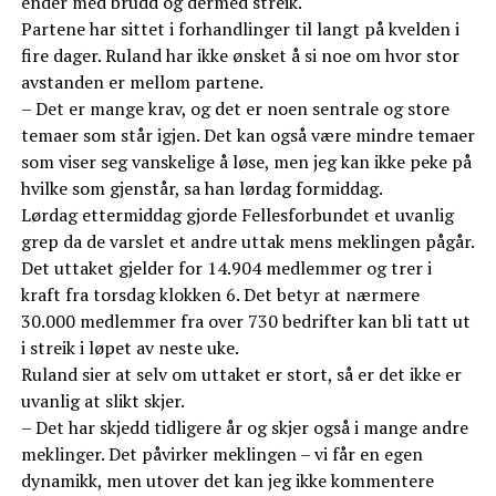
ender med brudd og dermed streik.
Partene har sittet i forhandlinger til langt på kvelden i
fire dager. Ruland har ikke ønsket å si noe om hvor stor
avstanden er mellom partene.
– Det er mange krav, og det er noen sentrale og store
temaer som står igjen. Det kan også være mindre temaer
som viser seg vanskelige å løse, men jeg kan ikke peke på
hvilke som gjenstår, sa han lørdag formiddag.
Lørdag ettermiddag gjorde Fellesforbundet et uvanlig
grep da de varslet et andre uttak mens meklingen pågår.
Det uttaket gjelder for 14.904 medlemmer og trer i
kraft fra torsdag klokken 6. Det betyr at nærmere
30.000 medlemmer fra over 730 bedrifter kan bli tatt ut
i streik i løpet av neste uke.
Ruland sier at selv om uttaket er stort, så er det ikke er
uvanlig at slikt skjer.
– Det har skjedd tidligere år og skjer også i mange andre
meklinger. Det påvirker meklingen – vi får en egen
dynamikk, men utover det kan jeg ikke kommentere