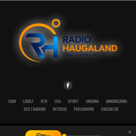
HJEM
LOKALT
NTB
USA
SPORT
UKRAINA
ANNONSERING
OSS I RADIOEN
INTERVJU
PERSONVERN
LIVESENTER
×
Copyright © 2026 A-Media AS | Radio Haugaland - Haraldsgata 114,