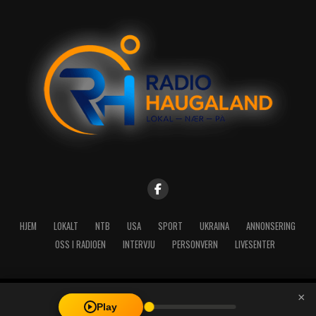
HJEM
LOKALT
NTB
USA
SPORT
UKRAINA
ANNONSERING
OSS I RADIOEN
INTERVJU
PERSONVERN
LIVESENTER
×
Copyright © 2026 A-Media AS | Radio Haugaland - Haraldsgata 114,
Play
5527 Haugesund - Mail: post@radioh.no - Telefon: 52717273