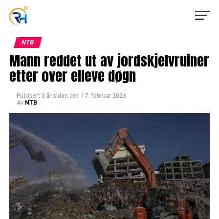
NTB
Mann reddet ut av jordskjelvruiner
etter over elleve døgn
Publisert
3 år siden
den
17. februar 2023
Av
NTB