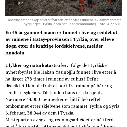
Redningsmannskaper leter fortsatt etter ofre i ruinene av sammenraste
bygninger i Tyrkia, som her i Kahramanmaraş. Foto: AP / NTB
En 45 år gammel mann er funnet i live og reddet ut
av ruinene i Hatay-provinsen i Tyrkia, over elleve
døgn etter de kraftige jordskjelvene, melder
Anadolu.
Ulykker og naturkatastrofer
: Ifølge det tyrkiske
nyhetsbyrået ble Hakan Yasinoğlu funnet i live etter å
ha ligget 278 timer i ruinene av et hus i Defne-
distriktet.Han ble fraktet bort fra ruinen på båre og
sendt til sykehus. Tilstanden hans er ikke kjent.
Nærmere 44.000 mennesker er hittil bekreftet
omkommet etter skjelvene som rammet Tyrkia og Syria
6. februar, 38.044 av dem i Tyrkia.
Mesteparten av søk- og redningsarbeidet er nå i ferd
med å bli innstilt, ettersom det er lite håp om å finne