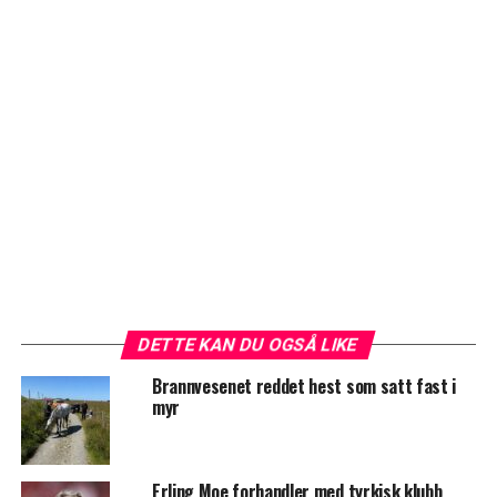
DETTE KAN DU OGSÅ LIKE
Brannvesenet reddet hest som satt fast i
myr
Erling Moe forhandler med tyrkisk klubb