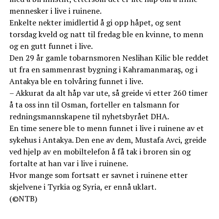
mennesker i live i ruinene.
Enkelte nekter imidlertid å gi opp håpet, og sent
torsdag kveld og natt til fredag ble en kvinne, to menn
og en gutt funnet i live.
Den 29 år gamle tobarnsmoren Neslihan Kilic ble reddet
ut fra en sammenrast bygning i Kahramanmaraş, og i
Antakya ble en tolvåring funnet i live.
– Akkurat da alt håp var ute, så greide vi etter 260 timer
å ta oss inn til Osman, forteller en talsmann for
redningsmannskapene til nyhetsbyrået DHA.
En time senere ble to menn funnet i live i ruinene av et
sykehus i Antakya. Den ene av dem, Mustafa Avci, greide
ved hjelp av en mobiltelefon å få tak i broren sin og
fortalte at han var i live i ruinene.
Hvor mange som fortsatt er savnet i ruinene etter
skjelvene i Tyrkia og Syria, er ennå uklart.
(©NTB)