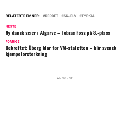
RELATERTE EMNER:
REDDET
SKJELV
TYRKIA
NESTE
Ny dansk seier i Algarve – Tobias Foss på 8.-plass
FORRIGE
Bekreftet: Öberg klar for VM-stafetten – blir svensk
kjempeforsterkning
ANNONSE