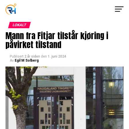
LOKALT
Mann fra Fitjar tilstår kjøring i
påvirket tilstand
Publisert
2 år siden
den
1. juni 2024
Av
Egil M Solberg