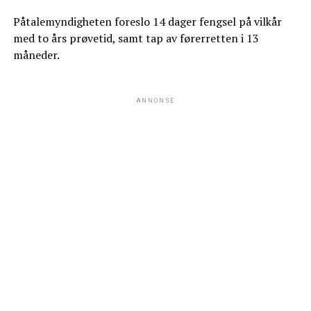
Påtalemyndigheten foreslo 14 dager fengsel på vilkår
med to års prøvetid, samt tap av førerretten i 13
måneder.
ANNONSE