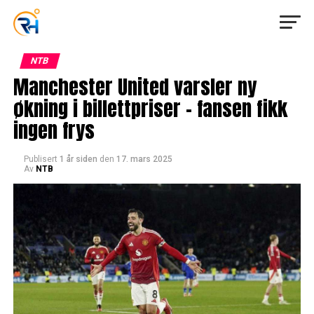
NTB
Manchester United varsler ny
økning i billettpriser – fansen fikk
ingen frys
Publisert
1 år siden
den
17. mars 2025
Av
NTB