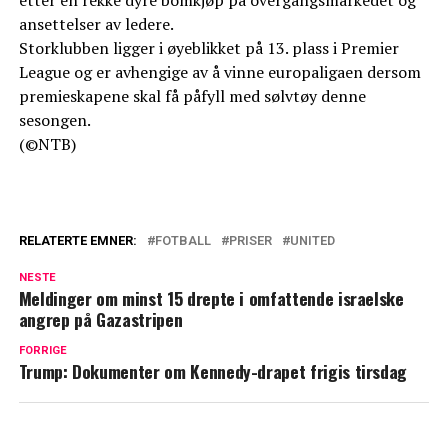
etter en rekke dyre bomkjøp på overgangsmarkedet og
ansettelser av ledere.
Storklubben ligger i øyeblikket på 13. plass i Premier
League og er avhengige av å vinne europaligaen dersom
premieskapene skal få påfyll med sølvtøy denne
sesongen.
(©NTB)
RELATERTE EMNER:
FOTBALL
PRISER
UNITED
NESTE
Meldinger om minst 15 drepte i omfattende israelske
angrep på Gazastripen
FORRIGE
Trump: Dokumenter om Kennedy-drapet frigis tirsdag