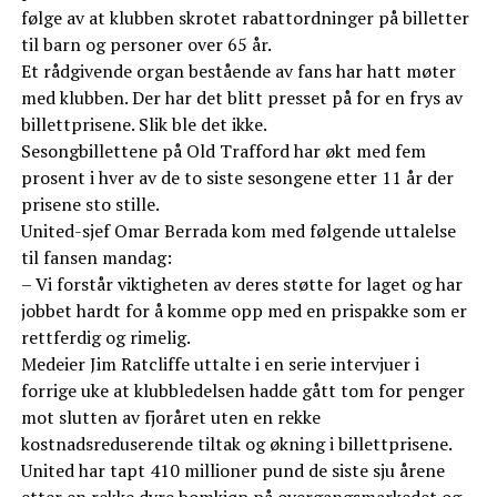
følge av at klubben skrotet rabattordninger på billetter
til barn og personer over 65 år.
Et rådgivende organ bestående av fans har hatt møter
med klubben. Der har det blitt presset på for en frys av
billettprisene. Slik ble det ikke.
Sesongbillettene på Old Trafford har økt med fem
prosent i hver av de to siste sesongene etter 11 år der
prisene sto stille.
United-sjef Omar Berrada kom med følgende uttalelse
til fansen mandag:
– Vi forstår viktigheten av deres støtte for laget og har
jobbet hardt for å komme opp med en prispakke som er
rettferdig og rimelig.
Medeier Jim Ratcliffe uttalte i en serie intervjuer i
forrige uke at klubbledelsen hadde gått tom for penger
mot slutten av fjoråret uten en rekke
kostnadsreduserende tiltak og økning i billettprisene.
United har tapt 410 millioner pund de siste sju årene