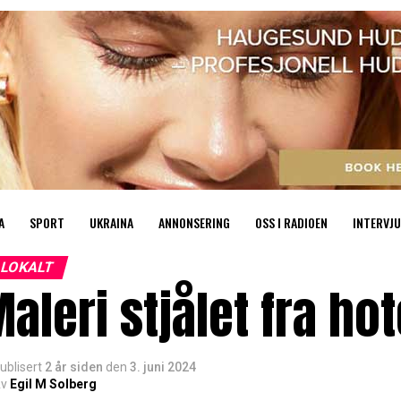
A
SPORT
UKRAINA
ANNONSERING
OSS I RADIOEN
INTERVJU
LOKALT
aleri stjålet fra ho
ublisert
2 år siden
den
3. juni 2024
v
Egil M Solberg