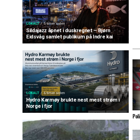
LOKALT
5 timer siden
Sildajazz åpnet i duskregnet – Bjørn
Eidsvåg samlet publikum på Indre kai
LOKALT
6 timer siden
Hydro Karmøy brukte nest mest strøm i
Norge i fjor
Pol