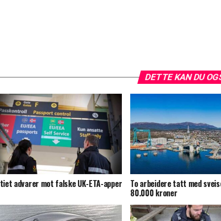
DETTE KAN DU OG
itiet advarer mot falske UK-ETA-apper
To arbeidere tatt med sveis
80.000 kroner