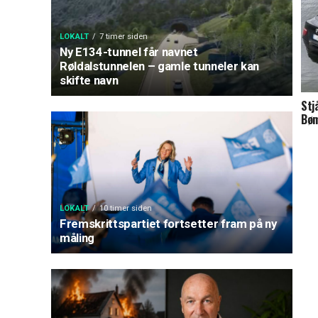
LOKALT
7 timer siden
Ny E134-tunnel får navnet
Røldalstunnelen – gamle tunneler kan
skifte navn
Stjå
Bøm
LOKALT
10 timer siden
Fremskrittspartiet fortsetter fram på ny
måling