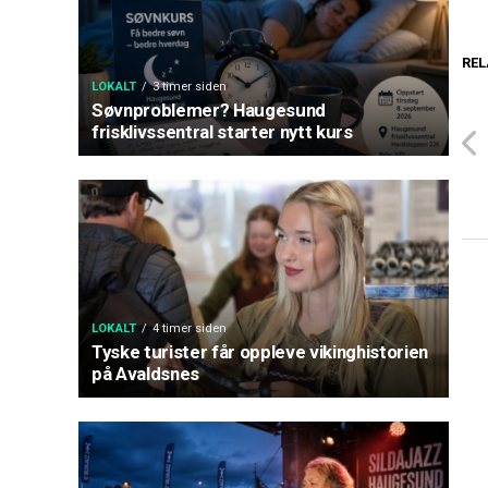
REL
LOKALT
3 timer siden
Søvnproblemer? Haugesund
frisklivssentral starter nytt kurs
LOKALT
4 timer siden
Tyske turister får oppleve vikinghistorien
på Avaldsnes