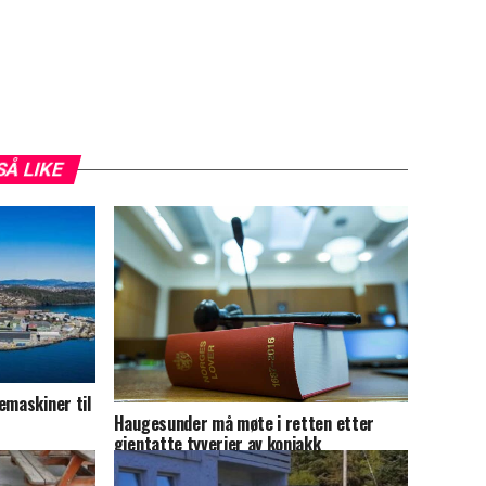
SÅ LIKE
emaskiner til
Haugesunder må møte i retten etter
gjentatte tyverier av konjakk