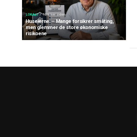
LOKALT
13 timer siden
Huseierne: – Mange forsikrer småting,
men glemmer de store økonomiske
risikoene