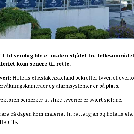
tt til søndag ble et maleri stjålet fra fellesområd
leriet kom senere til rette.
veri:
Hotellsjef Aslak Askeland bekrefter tyveriet overfo
ervåkningskameraer og alarmsystemer er på plass.
ektøren bemerker at slike tyverier er svært sjeldne.
ere på dagen kom maleriet til rette igjen og hotellsjefe
lletull».