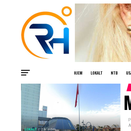
HJEM
LOKALT
NTB
US
M
P
A
LOKALT
2 år siden