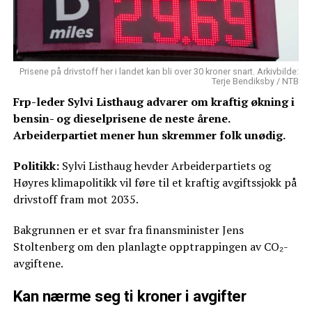
Prisene på drivstoff her i landet kan bli over 30 kroner snart. Arkivbilde:
Terje Bendiksby / NTB
Frp-leder Sylvi Listhaug advarer om kraftig økning i
bensin- og dieselprisene de neste årene.
Arbeiderpartiet mener hun skremmer folk unødig.
Politikk:
Sylvi Listhaug hevder Arbeiderpartiets og
Høyres klimapolitikk vil føre til et kraftig avgiftssjokk på
drivstoff fram mot 2035.
Bakgrunnen er et svar fra finansminister Jens
Stoltenberg om den planlagte opptrappingen av CO₂-
avgiftene.
Kan nærme seg ti kroner i avgifter