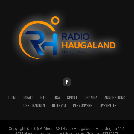
HJEM
LOKALT
NTB
USA
SPORT
UKRAINA
ANNONSERING
OSS I RADIOEN
INTERVJU
PERSONVERN
LIVESENTER
Copyright © 2026 A-Media AS | Radio Haugaland - Haraldsgata 114,
5527 Haugesund - Mail: post@radioh.no - Telefon: 52717273