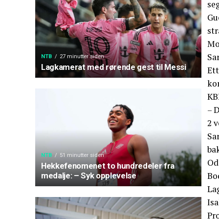
seg
Guè
str
Mot
Sar
NTB
27 minutter siden
Lagkamerat med rørende gest til Messi
Ett
kom
KB
– D
2 v
Sar
ba
NTB
51 minutter siden
Odd
Hekkefenomenet to hundredeler fra
Bo
medalje: – Syk opplevelse
Lag
Isa
Pr