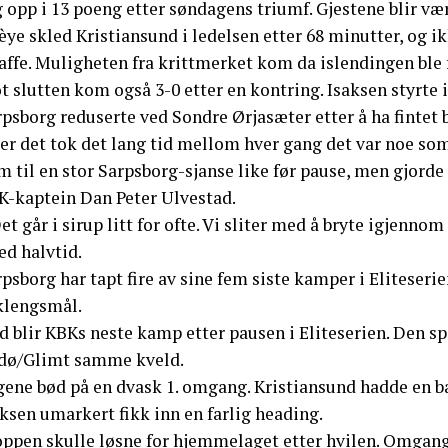
 opp i 13 poeng etter søndagens triumf. Gjestene blir væ
ye skled Kristiansund i ledelsen etter 68 minutter, og ik
affe. Muligheten fra krittmerket kom da islendingen ble 
 slutten kom også 3-0 etter en kontring. Isaksen styrte i
psborg reduserte ved Sondre Ørjasæter etter å ha fintet b
er det tok det lang tid mellom hver gang det var noe som
 til en stor Sarpsborg-sjanse like før pause, men gjorde 
K-kaptein Dan Peter Ulvestad.
et går i sirup litt for ofte. Vi sliter med å bryte igjennom
ed halvtid.
psborg har tapt fire av sine fem siste kamper i Eliteserie
klengsmål.
 blir KBKs neste kamp etter pausen i Eliteserien. Den spi
dø/Glimt samme kveld.
ene bød på en dvask 1. omgang. Kristiansund hadde en bal
ksen umarkert fikk inn en farlig heading.
oppen skulle løsne for hjemmelaget etter hvilen. Omgang