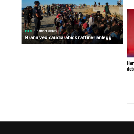
NTB
5 timer siden
Brann ved saudiarabisk raffinerianlegg
Hor
deb