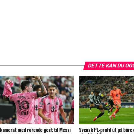
DETTE KAN DU OG
kamerat med rørende gest til Messi
Svensk PL-profil ut på båre