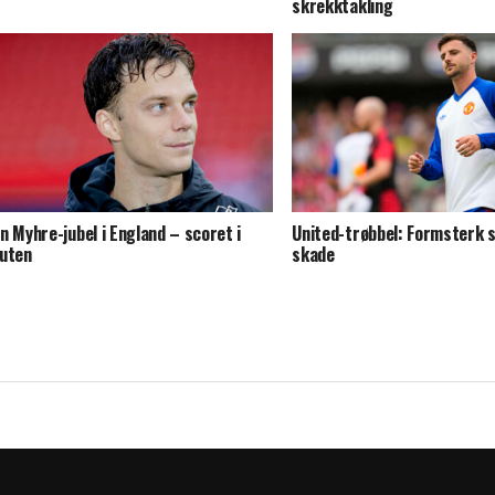
skrekktakling
n Myhre-jubel i England – scoret i
United-trøbbel: Formsterk s
uten
skade