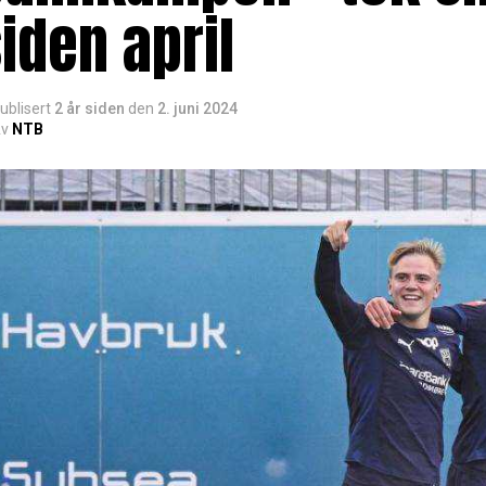
iden april
ublisert
2 år siden
den
2. juni 2024
v
NTB