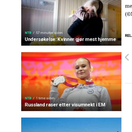
me
(©
NTB
57 minutter siden
REL
Undersøkelse: Kvinner gjør mest hjemme
NTB
1 time siden
Russland raser etter visumnekt i EM