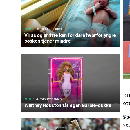
NTB
26 minutter siden
Virus og smitte kan forklare hvorfor yngre
søsken tjener mindre
Et
NTB
26 minutter siden
et
Whitney Houston får egen Barbie-dukke
Sp
ve