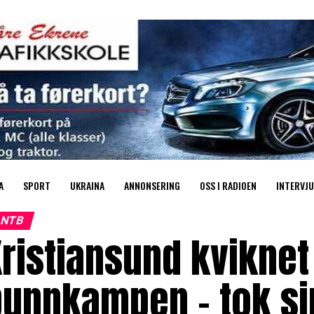
A
SPORT
UKRAINA
ANNONSERING
OSS I RADIOEN
INTERVJU
NTB
ristiansund kviknet t
unnkampen – tok sin