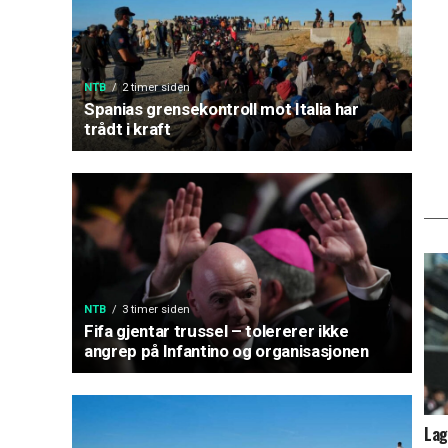
NTB
2 timer siden
Spanias grensekontroll mot Italia har
trådt i kraft
NTB
3 timer siden
Fifa gjentar trussel – tolererer ikke
angrep på Infantino og organisasjonen
Lag