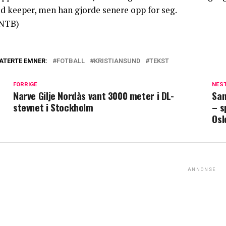
d keeper, men han gjorde senere opp for seg.
NTB)
ATERTE EMNER:
FOTBALL
KRISTIANSUND
TEKST
FORRIGE
NES
Narve Gilje Nordås vant 3000 meter i DL-
San
stevnet i Stockholm
– s
Osl
ANNONSE