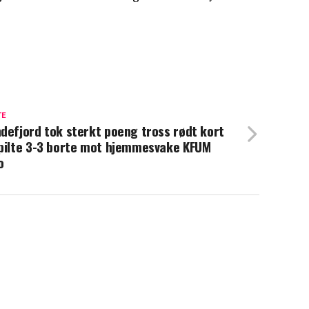
TE
defjord tok sterkt poeng tross rødt kort
pilte 3-3 borte mot hjemmesvake KFUM
o