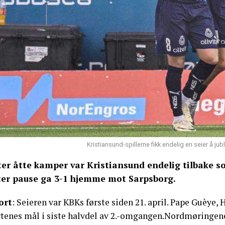
Kristiansund-spillerne fikk endelig en seier å j
ter åtte kamper var Kristiansund endelig tilbake so
ter pause ga 3-1 hjemme mot Sarpsborg.
ort
: Seieren var KBKs første siden 21. april. Pape Guèye,
rtenes mål i siste halvdel av 2.-omgangen.Nordmøringene