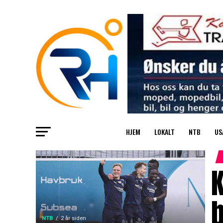
HJEM
LOKALT
NTB
US
K
b
NTB
2 år siden