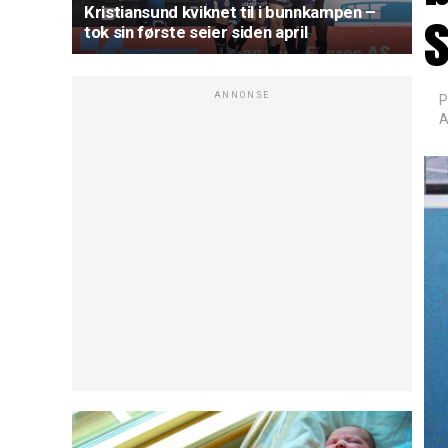
s
Kristiansund kviknet til i bunnkampen –
tok sin første seier siden april
ANNONSE
P
A