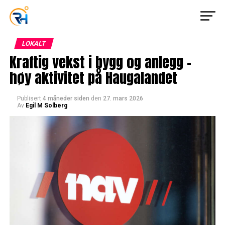
LOKALT
Kraftig vekst i bygg og anlegg –
høy aktivitet på Haugalandet
Publisert
4 måneder siden
den
27. mars 2026
Av
Egil M Solberg