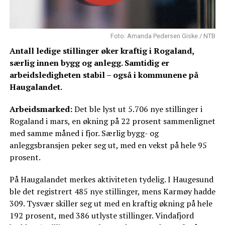
Foto: Amanda Pedersen Giske / NTB
Antall ledige stillinger øker kraftig i Rogaland,
særlig innen bygg og anlegg. Samtidig er
arbeidsledigheten stabil – også i kommunene på
Haugalandet.
Arbeidsmarked:
Det ble lyst ut 5.706 nye stillinger i
Rogaland i mars, en økning på 22 prosent sammenlignet
med samme måned i fjor. Særlig bygg- og
anleggsbransjen peker seg ut, med en vekst på hele 95
prosent.
På Haugalandet merkes aktiviteten tydelig. I Haugesund
ble det registrert 485 nye stillinger, mens Karmøy hadde
309. Tysvær skiller seg ut med en kraftig økning på hele
192 prosent, med 386 utlyste stillinger. Vindafjord