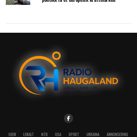
HJEM
LOKALT
NTB
USA
SPORT
UKRAINA
ANNONSERING