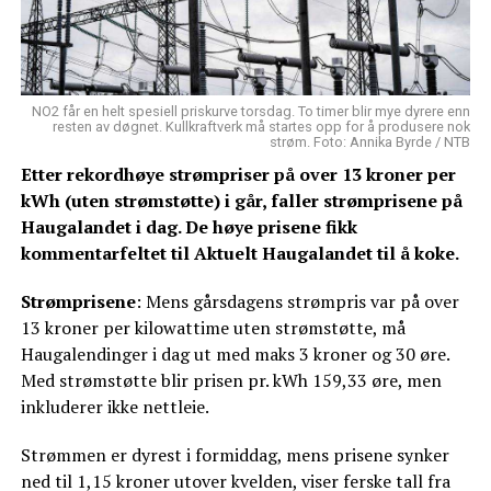
NO2 får en helt spesiell priskurve torsdag. To timer blir mye dyrere enn
resten av døgnet. Kullkraftverk må startes opp for å produsere nok
strøm. Foto: Annika Byrde / NTB
Etter rekordhøye strømpriser på over 13 kroner per
kWh (uten strømstøtte) i går, faller strømprisene på
Haugalandet i dag. De høye prisene fikk
kommentarfeltet til Aktuelt Haugalandet til å koke.
Strømprisene
: Mens gårsdagens strømpris var på over
13 kroner per kilowattime uten strømstøtte, må
Haugalendinger i dag ut med maks 3 kroner og 30 øre.
Med strømstøtte blir prisen pr. kWh 159,33 øre, men
inkluderer ikke nettleie.
Strømmen er dyrest i formiddag, mens prisene synker
ned til 1,15 kroner utover kvelden, viser ferske tall fra