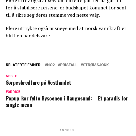
Flere skrev også at selv om enkelte partier nå går inn
for å stabilisere prisene, er budskapet kommet for sent
til å sikre seg deres stemme ved neste valg.
Flere uttrykte også misnøye med at norsk vannkraft er
blitt en handelsvare.
RELATERTE EMNER:
NO2
PRISFALL
STRØMSJOKK
NESTE
Sørpeskredfare på Vestlandet
FORRIGE
Popup-kor fylte Byscenen i Haugesund: – Et paradis for
single menn
ANNONSE