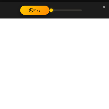
×
Play