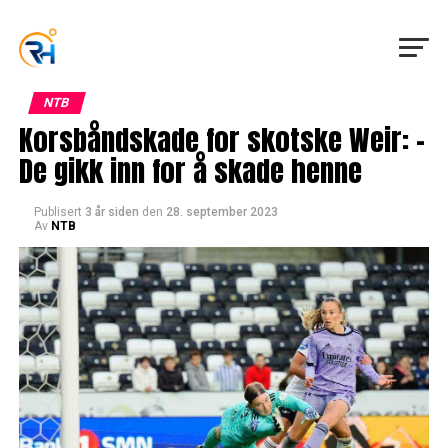
NTB
Korsbåndskade for skotske Weir: –
De gikk inn for å skade henne
Publisert
3 år siden
den
28. september 2023
Av
NTB