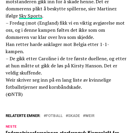
motstanderen gikk inn for å skade henne. Det er
dommerens plikt å beskytte spillerne, sier Martinez
ifølge
Sky Sports
.
– Fredag (mot (England) fikk vi en viktig avgjørelse mot
oss, og i denne kampen føltes det ikke som om
dommeren var klar over hva som skjedde.
Han retter harde anklager mot Belgia etter 1-1-
kampen.
– De gikk etter Caroline i de tre første duellene, og etter
at hun måtte ut gikk de løs på Kirsty Hanson. Det er
veldig skuffende.
Weir skriver seg inn på en lang liste av kvinnelige
fotballstjerner med korsbåndskade.
(©NTB)
RELATERTE EMNER:
FOTBALL
SKADE
WEIR
NESTE
Endometrioseforeningen storfornøyd: Kjempeløft for