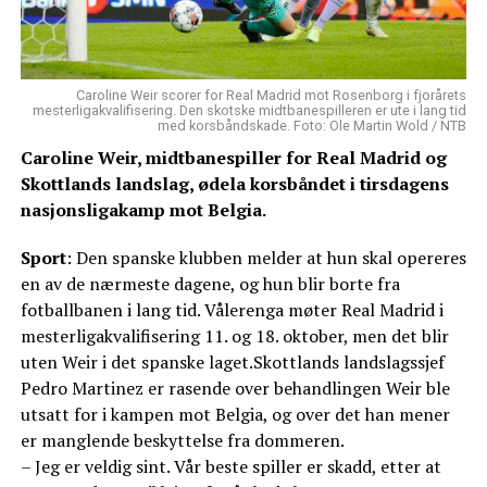
Caroline Weir scorer for Real Madrid mot Rosenborg i fjorårets
mesterligakvalifisering. Den skotske midtbanespilleren er ute i lang tid
med korsbåndskade. Foto: Ole Martin Wold / NTB
Caroline Weir, midtbanespiller for Real Madrid og
Skottlands landslag, ødela korsbåndet i tirsdagens
nasjonsligakamp mot Belgia.
Sport
: Den spanske klubben melder at hun skal opereres
en av de nærmeste dagene, og hun blir borte fra
fotballbanen i lang tid. Vålerenga møter Real Madrid i
mesterligakvalifisering 11. og 18. oktober, men det blir
uten Weir i det spanske laget.Skottlands landslagssjef
Pedro Martinez er rasende over behandlingen Weir ble
utsatt for i kampen mot Belgia, og over det han mener
er manglende beskyttelse fra dommeren.
– Jeg er veldig sint. Vår beste spiller er skadd, etter at