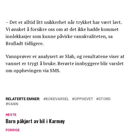
– Det er alltid litt usikkerhet når trykket har vært lavt.
Vi ønsket å forsikre oss om at det ikke hadde kommet
innlekkasjer som kunne påvirke vannkvaliteten, sa
Brufladt tidligere.
Vannprøver er analysert av Slab, og resultatene viser at
vannet er trygt å bruke. Berørte innbyggere blir varslet
om opphevingen via SMS.
RELATERTE EMNER:
KOKEVARSEL
OPPHEVET
STORD
VANN
NESTE
Barn påkjørt av bil i Karmøy
FORRIGE