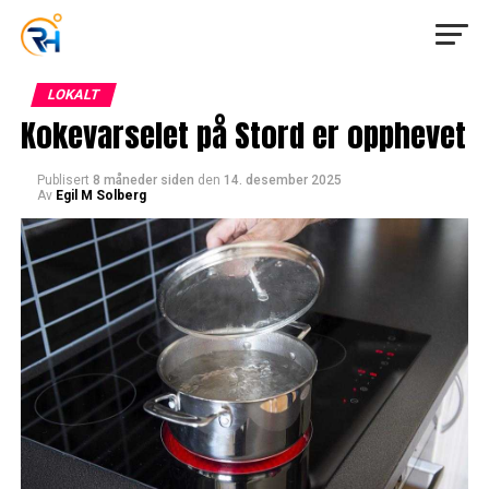
LOKALT
Kokevarselet på Stord er opphevet
Publisert
8 måneder siden
den
14. desember 2025
Av
Egil M Solberg