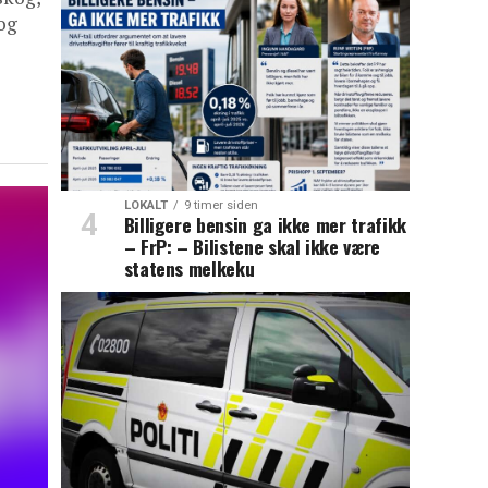
og
LOKALT
9 timer siden
Billigere bensin ga ikke mer trafikk
– FrP: – Bilistene skal ikke være
statens melkeku