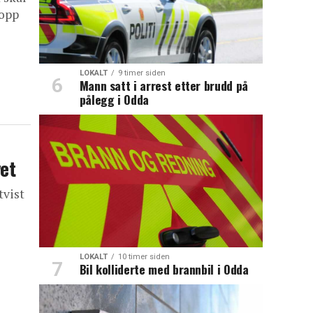
 opp
LOKALT
9 timer siden
Mann satt i arrest etter brudd på
pålegg i Odda
et
tvist
LOKALT
10 timer siden
Bil kolliderte med brannbil i Odda