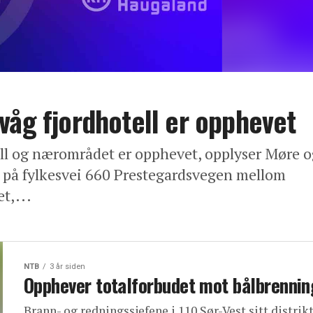
våg fjordhotell er opphevet
ll og nærområdet er opphevet, opplyser Møre o
n på fylkesvei 660 Prestegardsvegen mellom
t,...
NTB
3 år siden
Opphever totalforbudet mot bålbrennin
Brann- og redningssjefene i 110 Sør-Vest sitt distrikt