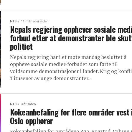
NTB
11 måneder siden
Nepals regjering opphever sosiale medi
forbud etter at demonstranter ble skut
politiet
Nepals regjering har i et møte mandag besluttet å
oppheve sosiale medier-forbudet som førte til
voldsomme demonstrasjoner i landet. Krig og konfli
Titusener av unge demonstranter...
NTB
3 år siden
Kokeanbefaling for flere områder vest 
Oslo opphører
Kokeanbefaling for områdene Røa, Bogstad, Voksen 