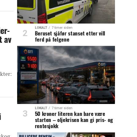
er-
LOKALT
7 timer siden
Beruset sjåfør stanset etter vill
t av
ferd på felgene
kter:
LOKALT
7 timer siden
50 kroner literen kan bare være
i
starten – oljekrisen kan gi pris- og
rentesjokk
skog,