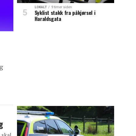
LOKALT
9 timer siden
Syklist stakk fra påkjørsel i
Haraldsgata
g
g
 skal