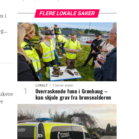
FLERE LOKALE SAKER
m i
g...
LOKALT
7 timer siden
Overraskende funn i Grønhaug –
rukere
kan skjule grav fra bronsealderen
er