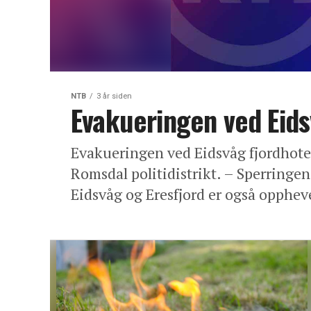
NTB
3 år siden
Evakueringen ved Eids
Evakueringen ved Eidsvåg fjordhote
Romsdal politidistrikt. – Sperringe
Eidsvåg og Eresfjord er også oppheve