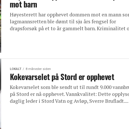
mot barn
Høyesterett har opphevet dommen mot en mann so
lagmannsretten ble dømt til sju års fengsel for
drapsforsøk på et to år gammelt barn. Kriminalitet o
LOKALT
8 måneder siden
Kokevarselet på Stord er opphevet
Kokevarselet som ble sendt ut til rundt 9.000 vannb
på Stord er nå opphevet. Vannkvalitet: Dette opplys
daglig leder i Stord Vatn og Avløp, Sverre Brufladt....