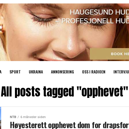
A
SPORT
UKRAINA
ANNONSERING
OSS I RADIOEN
INTERVJU
All posts tagged "opphevet"
NTB
6 måneder siden
Høyesterett opphevet dom for drapsfo