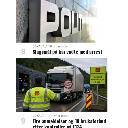
LOKALT
10 timer siden
Slagsmål på kai endte med arrest
LOKALT
11 timer siden
Fire anmeldelser og 18 bruksforbud
etter kontroller på E134