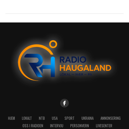
HJEM
LOKALT
NTB
USA
SPORT
UKRAINA
ANNONSERING
OSS I RADIOEN
INTERVJU
PERSONVERN
LIVESENTER