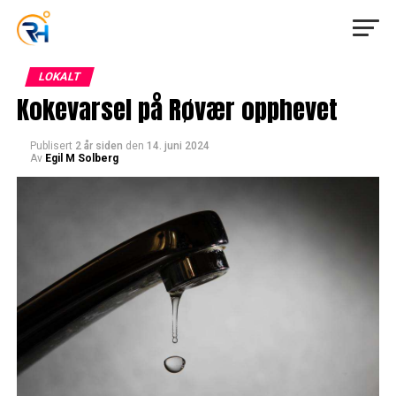
LOKALT
Kokevarsel på Røvær opphevet
Publisert
2 år siden
den
14. juni 2024
Av
Egil M Solberg