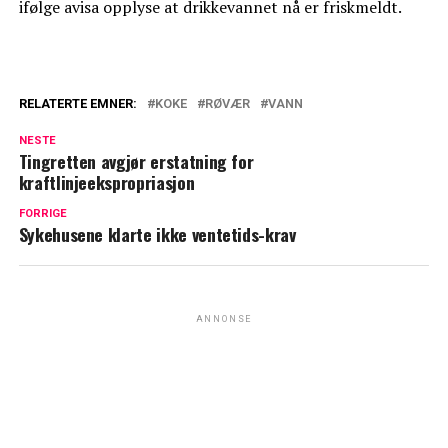
ifølge avisa opplyse at drikkevannet nå er friskmeldt.
RELATERTE EMNER:
KOKE
RØVÆR
VANN
NESTE
Tingretten avgjør erstatning for
kraftlinjeekspropriasjon
FORRIGE
Sykehusene klarte ikke ventetids-krav
ANNONSE