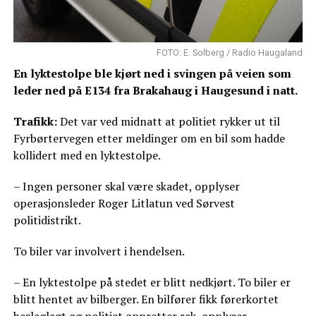
FOTO: E. Solberg / Radio Haugaland
En lyktestolpe ble kjørt ned i svingen på veien som
leder ned på E134 fra Brakahaug i Haugesund i natt.
Trafikk:
Det var ved midnatt at politiet rykker ut til
Fyrbørtervegen etter meldinger om en bil som hadde
kollidert med en lyktestolpe.
– Ingen personer skal være skadet, opplyser
operasjonsleder Roger Litlatun ved Sørvest
politidistrikt.
To biler var involvert i hendelsen.
– En lyktestolpe på stedet er blitt nedkjørt. To biler er
blitt hentet av bilberger. En bilfører fikk førerkortet
beslaglagt og politiet oppretter sak, opplyser