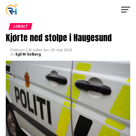
LOKALT
Kjørte ned stolpe i Haugesund
Publisert
2 år siden
den
29. mai 2024
Av
Egil M Solberg