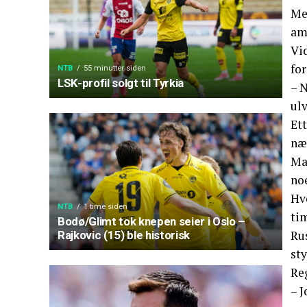
Me
am
Vid
fo
NTB
55 minutter siden
LSK-profil solgt til Tyrkia
– N
ulv
Ett
næ
Ma
noe
Hv
NTB
1 time siden
tim
Bodø/Glimt tok knepen seier i Oslo –
Rus
Rajkovic (15) ble historisk
sty
Re
– J