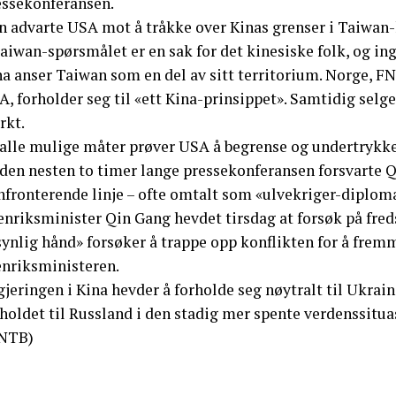
essekonferansen.
n advarte USA mot å tråkke over Kinas grenser i Taiwan-
aiwan-spørsmålet er en sak for det kinesiske folk, og inge
a anser Taiwan som en del av sitt territorium. Norge, FN 
, forholder seg til «ett Kina-prinsippet». Samtidig selg
rkt.
 alle mulige måter prøver USA å begrense og undertrykk
 den nesten to timer lange pressekonferansen forsvarte Q
nfronterende linje – ofte omtalt som «ulvekriger-diploma
nriksminister Qin Gang hevdet tirsdag at forsøk på freds
synlig hånd» forsøker å trappe opp konflikten for å frem
enriksministeren.
gjeringen i Kina hevder å forholde seg nøytralt til Ukra
holdet til Russland i den stadig mer spente verdenssitua
NTB)