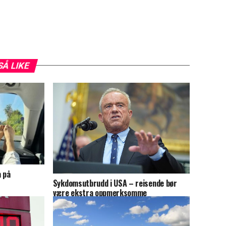
SÅ LIKE
a på
Sykdomsutbrudd i USA – reisende bør
være ekstra oppmerksomme