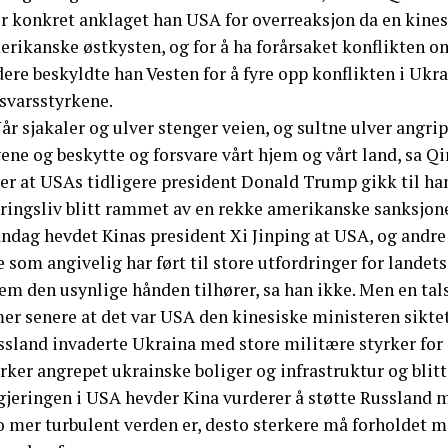
r konkret anklaget han USA for overreaksjon da en kinesi
erikanske østkysten, og for å ha forårsaket konflikten o
ere beskyldte han Vesten for å fyre opp konflikten i Ukra
rsvarsstyrkene.
år sjakaler og ulver stenger veien, og sultne ulver angr
ene og beskytte og forsvare vårt hjem og vårt land, sa Qi
er at USAs tidligere president Donald Trump gikk til han
ringsliv blitt rammet av en rekke amerikanske sanksjoner
ndag hevdet Kinas president Xi Jinping at USA, og andre 
 som angivelig har ført til store utfordringer for landets
em den usynlige hånden tilhører, sa han ikke. Men en tal
er senere at det var USA den kinesiske ministeren siktet 
sland invaderte Ukraina med store militære styrker for et
rker angrepet ukrainske boliger og infrastruktur og blitt 
gjeringen i USA hevder Kina vurderer å støtte Russland m
o mer turbulent verden er, desto sterkere må forholdet m