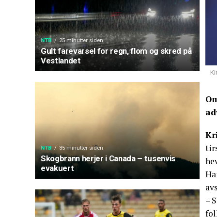
NTB
25 minutter siden
Gult farevarsel for regn, flom og skred på
Vestlandet
Ki
Om
ad
Kr
tir
NTB
35 minutter siden
Skogbrann herjer i Canada – tusenvis
hev
evakuert
Ha
avs
– S
fo