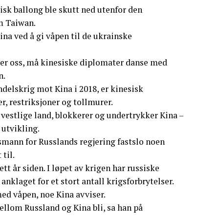
sk ballong ble skutt ned utenfor den
m Taiwan.
ina ved å gi våpen til de ukrainske
iper oss, må kinesiske diplomater danse med
n.
delskrig mot Kina i 2018, er kinesisk
, restriksjoner og tollmurer.
vestlige land, blokkerer og undertrykker Kina –
 utvikling.
smann for Russlands regjering fastslo noen
til.
t år siden. I løpet av krigen har russiske
anklaget for et stort antall krigsforbrytelser.
ed våpen, noe Kina avviser.
ellom Russland og Kina bli, sa han på