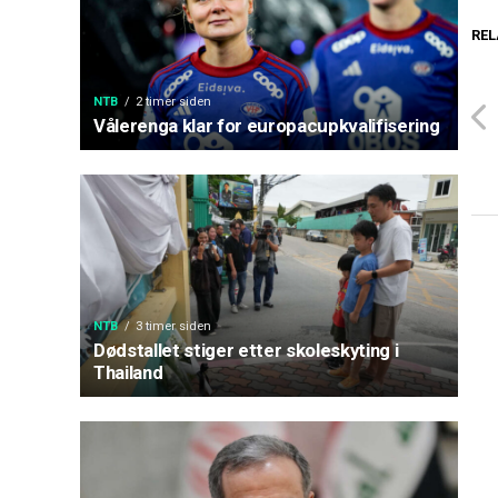
REL
NTB
2 timer siden
Vålerenga klar for europacupkvalifisering
NTB
3 timer siden
Dødstallet stiger etter skoleskyting i
Thailand