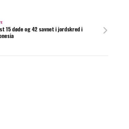
TE
st 15 døde og 42 savnet i jordskred i
onesia