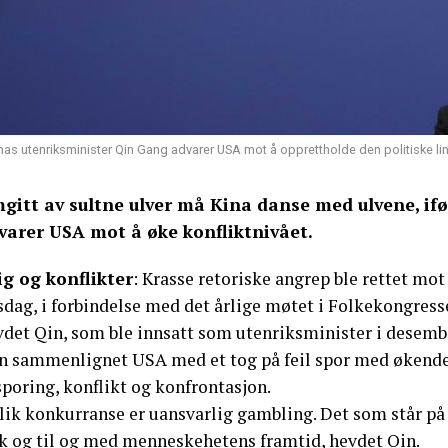
nas utenriksminister Qin Gang advarer USA mot å opprettholde den politiske linj
gitt av sultne ulver må Kina danse med ulvene, ifø
varer USA mot å øke konfliktnivået.
ig og konflikter
: Krasse retoriske angrep ble rettet m
sdag, i forbindelse med det årlige møtet i Folkekongresse
det Qin, som ble innsatt som utenriksminister i desember
n sammenlignet USA med et tog på feil spor med økende h
poring, konflikt og konfrontasjon.
lik konkurranse er uansvarlig gambling. Det som står på 
lk og til og med menneskehetens framtid, hevdet Qin.