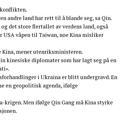
konflikten.
n andre land har rett til å blande seg, sa Qin.
og det store flertallet av verdens land, også
er USA våpen til Taiwan, noe Kina misliker
e Kina, mener utenriksministeren.
in kinesiske diplomater som har lagt seg på en
ti».
forhandlinger i Ukraina er blitt undergravd. En
me en geopolitisk agenda, ifølge
ina-krigen. Men ifølge Qin Gang må Kina styrke
sjonen.