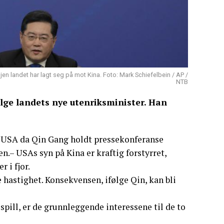
en landet har lagt seg på mot Kina. Foto: Mark Schiefelbein / AP /
NTB
lge landets nye utenriksminister. Han
ot USA da Qin Gang holdt pressekonferanse
n.– USAs syn på Kina er kraftig forstyrret,
 i fjor.
astighet. Konsekvensen, ifølge Qin, kan bli
spill, er de grunnleggende interessene til de to