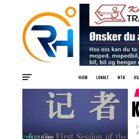
HJEM
LOKALT
NTB
US
K
P
A
NTB
3 år siden