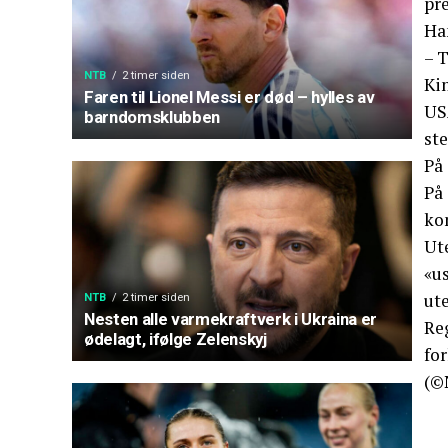
pr
Ha
– T
NTB
2 timer siden
Kin
Faren til Lionel Messi er død – hylles av
USA
barndomsklubben
ste
På
På
ko
Ute
«u
ut
NTB
2 timer siden
Nesten alle varmekraftverk i Ukraina er
Re
ødelagt, ifølge Zelenskyj
for
(©