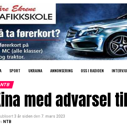
A
SPORT
UKRAINA
ANNONSERING
OSS I RADIOEN
INTERVJU
NTB
ina med advarsel ti
ublisert
3 år siden
den
7. mars 2023
v
NTB