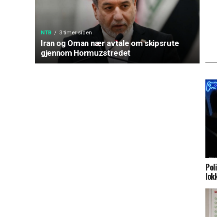
NTB
3 timer siden
Iran og Oman nær avtale om skipsrute
gjennom Hormuzstredet
Pol
lok