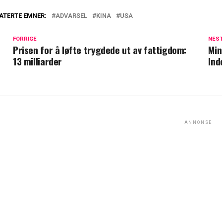
ATERTE EMNER:
ADVARSEL
KINA
USA
FORRIGE
NES
Prisen for å løfte trygdede ut av fattigdom:
Min
13 milliarder
Ind
ANNONSE