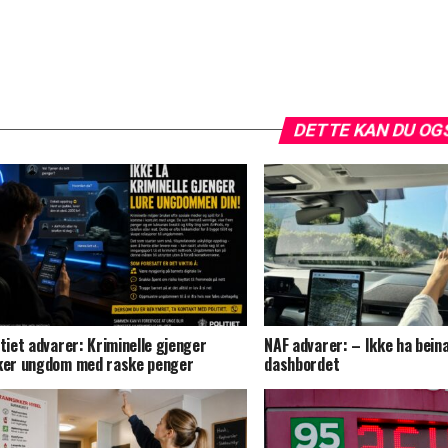
DETTE KAN DU OG
itiet advarer: Kriminelle gjenger
NAF advarer: – Ikke ha bein
ker ungdom med raske penger
dashbordet