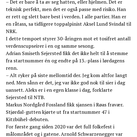
– Det er bare å ta av seg hatten, eller hjelmen. Det er
teknisk perfekt, men det er også passe med risiko. Han
er rett og slett bare best i verden. I alle partier. Han er
en råtass, sa tidligere toppalpinist Aksel Lund Svindal til
NRK.
I dette tempoet styrer 30-åringen mot et tosifret antall
verdenscupseirer i en og samme sesong.
Adrian Smiseth Sejersted fikk det ikke helt til å stemme
fra startnummer én og endte på 13.-plass i lørdagens
renn.
– Alt ryker på siste mellomtid der. Jeg kom altfor langt
ned. Men sånn er det, jeg var ikke god nok til sier i dag
uansett. Aleks er i en egen klasse i dag, forklarte
Sejersted til NTB.
Markus Nordgård Fossland fikk sjansen i Røas fravær.
Stjørdal-gutten kjørte ut fra startnummer 47 i
Kitzbühel-debuten.
For første gang siden 2020 var det full folkefest i
målområdet og i gatene. Arnold Schwarzenegger var