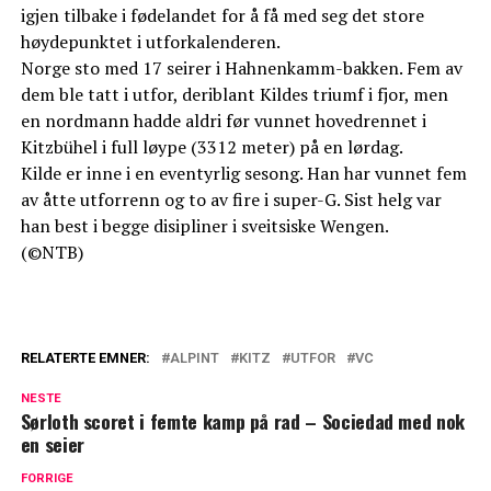
igjen tilbake i fødelandet for å få med seg det store
høydepunktet i utforkalenderen.
Norge sto med 17 seirer i Hahnenkamm-bakken. Fem av
dem ble tatt i utfor, deriblant Kildes triumf i fjor, men
en nordmann hadde aldri før vunnet hovedrennet i
Kitzbühel i full løype (3312 meter) på en lørdag.
Kilde er inne i en eventyrlig sesong. Han har vunnet fem
av åtte utforrenn og to av fire i super-G. Sist helg var
han best i begge disipliner i sveitsiske Wengen.
(©NTB)
RELATERTE EMNER:
ALPINT
KITZ
UTFOR
VC
NESTE
Sørloth scoret i femte kamp på rad – Sociedad med nok
en seier
FORRIGE