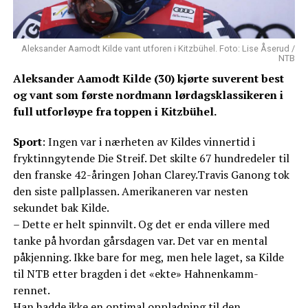
Aleksander Aamodt Kilde vant utforen i Kitzbühel. Foto: Lise Åserud /
NTB
Aleksander Aamodt Kilde (30) kjørte suverent best
og vant som første nordmann lørdagsklassikeren i
full utforløype fra toppen i Kitzbühel.
Sport
: Ingen var i nærheten av Kildes vinnertid i
fryktinngytende Die Streif. Det skilte 67 hundredeler til
den franske 42-åringen Johan Clarey.Travis Ganong tok
den siste pallplassen. Amerikaneren var nesten
sekundet bak Kilde.
– Dette er helt spinnvilt. Og det er enda villere med
tanke på hvordan gårsdagen var. Det var en mental
påkjenning. Ikke bare for meg, men hele laget, sa Kilde
til NTB etter bragden i det «ekte» Hahnenkamm-
rennet.
Han hadde ikke en optimal oppladning til den