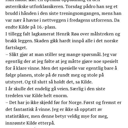
østerrikske utforklassikeren. Torsdag pådro han seg et
brudd i hånden i den siste treningsomgangen, mens han
var nær å havne i nettveggen i fredagens utforrenn. Da
endte Kilde på 16.-plass.
I tillegg falt lagkamerat Henrik Røa over målstreken og
brakk leggen. Skaden gikk hardt innpå alle i det norske
fartslaget.
– Slikt gjør at man stiller seg mange spørsmål. Jeg var
egentlig der at jeg følte at jeg måtte gjøre noe spesielt
for å klare vinne. Men det spesielle var egentlig bare å
følge planen, stole på de rundt meg og stole på
utstyret. Og til slutt så holdt det, sa Kilde.
I år skulle det endelig gå veien. Særlig i den siste
tredelen var Kilde helt enorm.
– Det har jo ikke skjedd før for Norge. Først og fremst er
det fantastisk å vinne. Jeg er ikke så opptatt av
statistikker, men denne betyr veldig mye for meg,
innrømte Kilde etterpå.