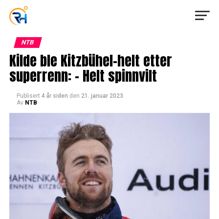
NTB
Kilde ble Kitzbühel-helt etter
superrenn: – Helt spinnvilt
Publisert
4 år siden
den
21. januar 2023
Av
NTB