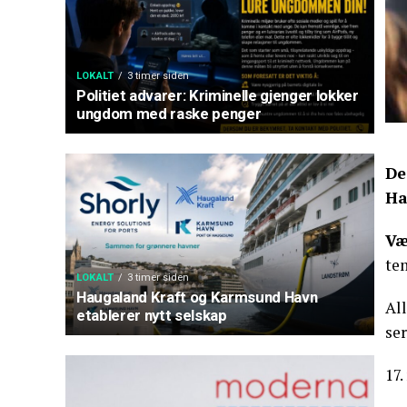
LOKALT
3 timer siden
Politiet advarer: Kriminelle gjenger lokker
ungdom med raske penger
De
Ha
Væ
te
LOKALT
3 timer siden
Haugaland Kraft og Karmsund Havn
Al
etablerer nytt selskap
ser
17.