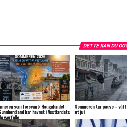
DETTE KAN DU OG
meren som forsvant: Haugalandet
Sommeren tar pause – vått 
Sunnhordland har havnet i Vestlandets
ut juli
de værfelle