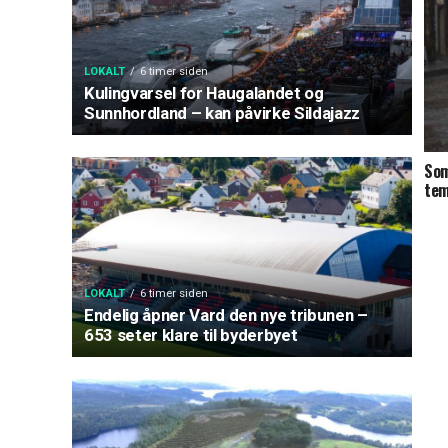
LOKALT
6 timer siden
Kulingvarsel for Haugalandet og
Sunnhordland – kan påvirke Sildajazz
Som
tem
LOKALT
6 timer siden
Endelig åpner Vard den nye tribunen –
653 seter klare til byderbyet