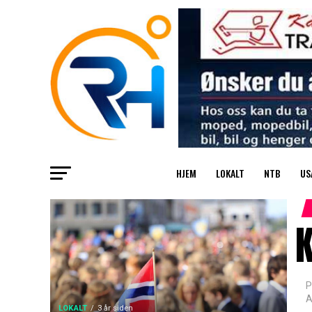
HJEM
LOKALT
NTB
US
P
A
LOKALT
3 år siden