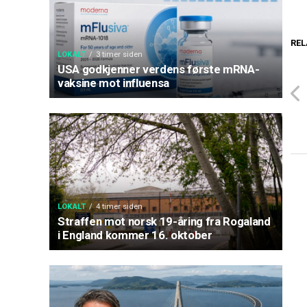
REL
LOKALT
3 timer siden
USA godkjenner verdens første mRNA-
vaksine mot influensa
LOKALT
4 timer siden
Straffen mot norsk 19-åring fra Rogaland
i England kommer 16. oktober