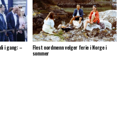
i i gang: –
Flest nordmenn velger ferie i Norge i
sommer