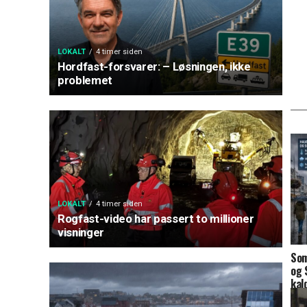
LOKALT
4 timer siden
Hordfast-forsvarer: – Løsningen, ikke
problemet
LOKALT
4 timer siden
Rogfast-video har passert to millioner
visninger
Som
og 
kal