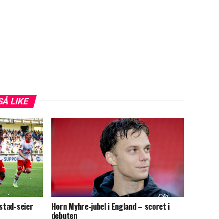
SÅ LIKE
kstad-seier
Horn Myhre-jubel i England – scoret i
debuten