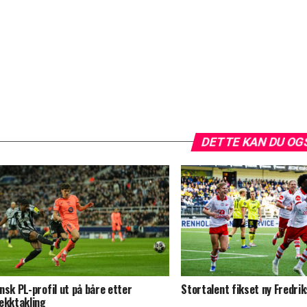
DETTE KAN DU OG
nsk PL-profil ut på båre etter
Stortalent fikset ny Fredri
ekktakling