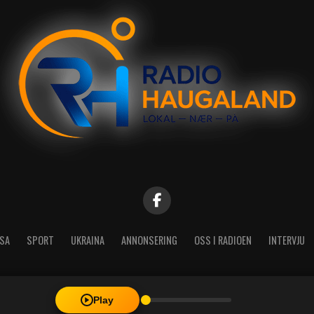
SA
SPORT
UKRAINA
ANNONSERING
OSS I RADIOEN
INTERVJU
Play
| Radio Haugaland - Haraldsgata 114, 5527 Haugesund - Mail: post@