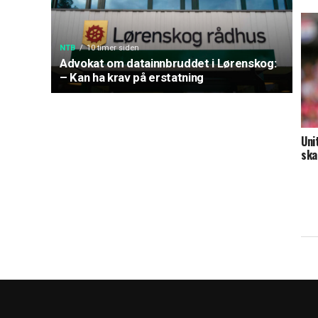
NTB
10 timer siden
Advokat om datainnbruddet i Lørenskog:
– Kan ha krav på erstatning
Uni
ska