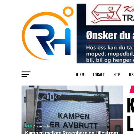
HJEM
LOKALT
NTB
US
L
NTB
2 år siden
Kampen mellom Rosenborg og Lillestrøm