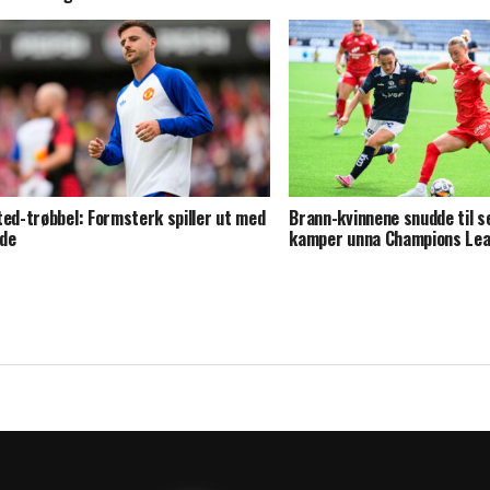
ted-trøbbel: Formsterk spiller ut med
Brann-kvinnene snudde til s
de
kamper unna Champions Le