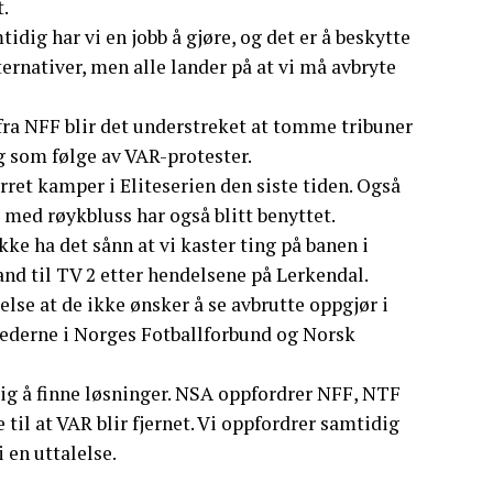
t.
idig har vi en jobb å gjøre, og det er å beskytte
ternativer, men alle lander på at vi må avbryte
 fra NFF blir det understreket at tomme tribuner
ig som følge av VAR-protester.
rret kamper i Eliteserien den siste tiden. Også
il med røykbluss har også blitt benyttet.
kke ha det sånn at vi kaster ting på banen i
and til TV 2 etter hendelsene på Lerkendal.
lse at de ikke ønsker å se avbrutte oppgjør i
l lederne i Norges Fotballforbund og Norsk
ulig å finne løsninger. NSA oppfordrer NFF, NTF
til at VAR blir fjernet. Vi oppfordrer samtidig
 en uttalelse.