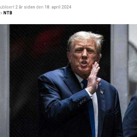
ublisert
2 år siden
den
18. april 2024
v
NTB