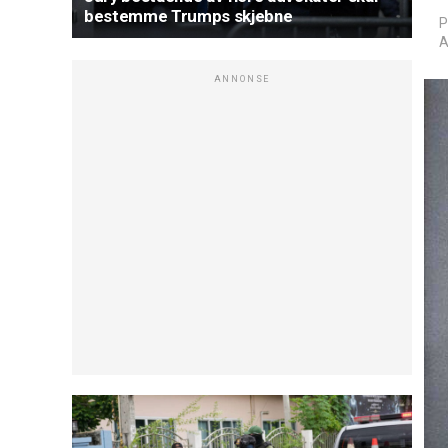
bestemme Trumps skjebne
P
A
ANNONSE