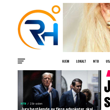
HJEM
LOKALT
NTB
US
J
NTB
2 år siden
Jury bestående av flere advokater skal