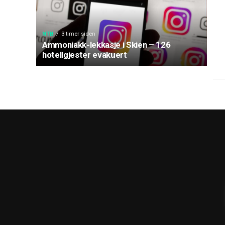
NTB
3 timer siden
Ammoniakk-lekkasje i Skien – 126
hotellgjester evakuert