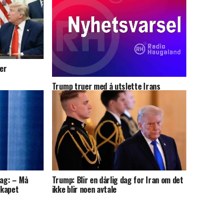
er
Trump truer med å utslette Irans
kraftverk, oljebrønner og
avsaltingsanlegg hvis ikke avtale inngås
lag: – Må
Trump: Blir en dårlig dag for Iran om det
skapet
ikke blir noen avtale