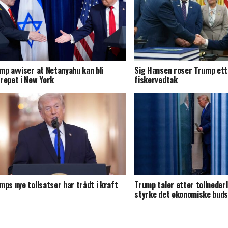
mp avviser at Netanyahu kan bli
Sig Hansen roser Trump ett
repet i New York
fiskervedtak
mps nye tollsatser har trådt i kraft
Trump taler etter tollneder
styrke det økonomiske bud