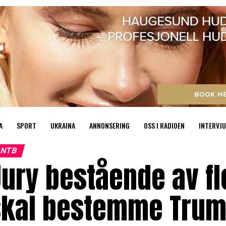
A
SPORT
UKRAINA
ANNONSERING
OSS I RADIOEN
INTERVJU
NTB
ury bestående av f
skal bestemme Trum