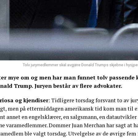
Tolv jurymedlemmer skal avgjøre Donald Trumps skjebne i hysjpe
ter mye om og men har man funnet tolv passende k
nald Trump. Juryen består av flere advokater.
riosa og kjendiser
: Tidligere torsdag forsvant to av ju
lgt, men på ettermiddagen amerikansk tid kom man til e
ant annet en engelsklærer, en salgsmann, en datautvikler
nne varamedlemmer. Dommer Juan Merchan har sagt at ha
amedlem ble valgt torsdag. Utvelgelse av de øvrige fem f