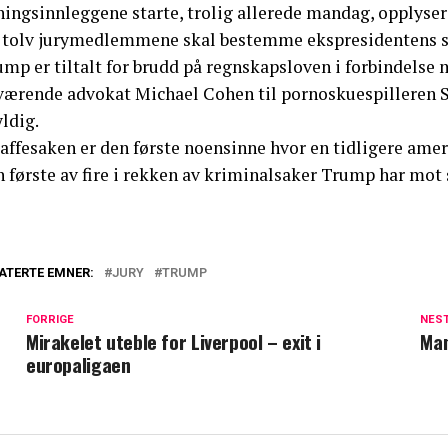
ningsinnleggene starte, trolig allerede mandag, opplyser
 tolv jurymedlemmene skal bestemme ekspresidentens s
mp er tiltalt for brudd på regnskapsloven i forbindelse 
værende advokat Michael Cohen til pornoskuespilleren St
ldig.
affesaken er den første noensinne hvor en tidligere amer
 første av fire i rekken av kriminalsaker Trump har mot 
ATERTE EMNER:
JURY
TRUMP
FORRIGE
NES
Mirakelet uteble for Liverpool – exit i
Man
europaligaen