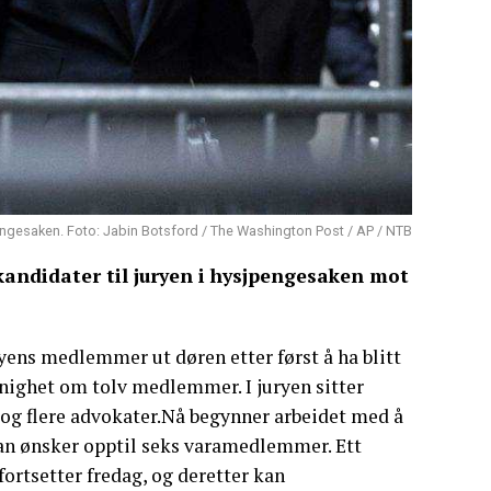
ngesaken. Foto: Jabin Botsford / The Washington Post / AP / NTB
andidater til juryen i hysjpengesaken mot
ryens medlemmer ut døren etter først å ha blitt
nighet om tolv medlemmer. I juryen sitter
 og flere advokater.Nå begynner arbeidet med å
n ønsker opptil seks varamedlemmer. Ett
ortsetter fredag, og deretter kan