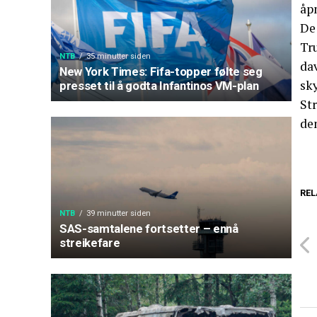
åp
De
Tru
NTB
35 minutter siden
da
New York Times: Fifa-topper følte seg
sky
presset til å godta Infantinos VM-plan
Str
den
REL
NTB
39 minutter siden
SAS-samtalene fortsetter – ennå
streikefare