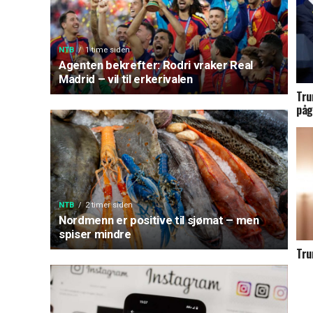
NTB
1 time siden
Agenten bekrefter: Rodri vraker Real
Madrid – vil til erkerivalen
Tru
påg
NTB
2 timer siden
Nordmenn er positive til sjømat – men
spiser mindre
Tru