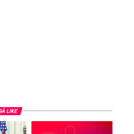
SÅ LIKE