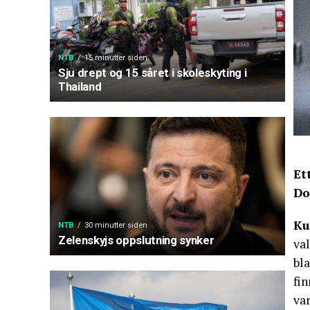
NTB
15 minutter siden
Sju drept og 15 såret i skoleskyting i
Thailand
Et
Do
Ku
NTB
30 minutter siden
Zelenskyjs oppslutning synker
va
bl
fi
var