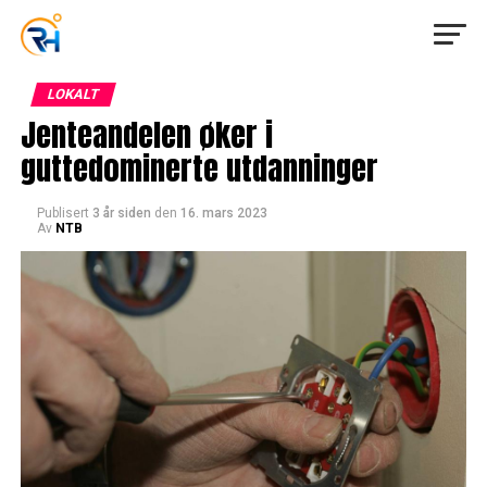
LOKALT
Jenteandelen øker i
guttedominerte utdanninger
Publisert
3 år siden
den
16. mars 2023
Av
NTB