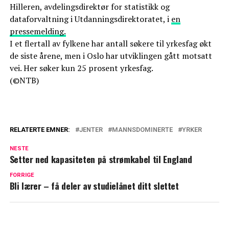
Hilleren, avdelingsdirektør for statistikk og
dataforvaltning i Utdanningsdirektoratet, i
en
pressemelding.
I et flertall av fylkene har antall søkere til yrkesfag økt
de siste årene, men i Oslo har utviklingen gått motsatt
vei. Her søker kun 25 prosent yrkesfag.
(©NTB)
RELATERTE EMNER:
JENTER
MANNSDOMINERTE
YRKER
NESTE
Setter ned kapasiteten på strømkabel til England
FORRIGE
Bli lærer – få deler av studielånet ditt slettet