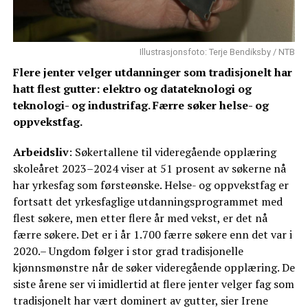
Illustrasjonsfoto: Terje Bendiksby / NTB
Flere jenter velger utdanninger som tradisjonelt har
hatt flest gutter: elektro og datateknologi og
teknologi- og industrifag. Færre søker helse- og
oppvekstfag.
Arbeidsliv
: Søkertallene til videregående opplæring
skoleåret 2023–2024 viser at 51 prosent av søkerne nå
har yrkesfag som førsteønske. Helse- og oppvekstfag er
fortsatt det yrkesfaglige utdanningsprogrammet med
flest søkere, men etter flere år med vekst, er det nå
færre søkere. Det er i år 1.700 færre søkere enn det var i
2020.– Ungdom følger i stor grad tradisjonelle
kjønnsmønstre når de søker videregående opplæring. De
siste årene ser vi imidlertid at flere jenter velger fag som
tradisjonelt har vært dominert av gutter, sier Irene