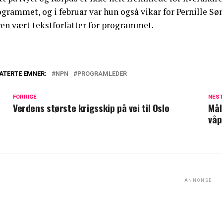
grammet, og i februar var hun også vikar for Pernille Sør
ren vært tekstforfatter for programmet.
ATERTE EMNER:
NPN
PROGRAMLEDER
FORRIGE
NES
Verdens største krigsskip på vei til Oslo
Mål
våp
ANNONSE