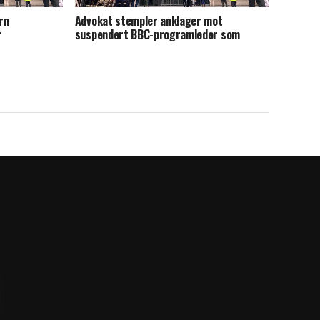
rn
Advokat stempler anklager mot
r
suspendert BBC-programleder som
«vrøvl»