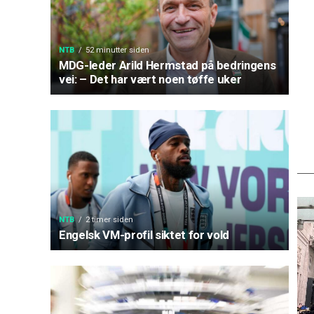
NTB
52 minutter siden
MDG-leder Arild Hermstad på bedringens
vei: – Det har vært noen tøffe uker
NTB
2 timer siden
Engelsk VM-profil siktet for vold