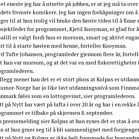
et eneste jeg har å utsette på jobben, er at jeg må ta over
dets fremste komikere. Jeg har ingen forhåpninger om å k
ger til at hun trolig vil bruke den første tiden til å finne
sjektleder for programmet, Kjetil Kooyman, er glad for å
salill er valgt fordi hun er morsom, smart og aktivt engas
rt til å starte høsten med henne, forteller Kooyman.
d Tufte Johansen, programleder gjennom flere år, fortelle
t hun var morsom, og at det var en med fiskerettigheter 
ogramlederen.
illegg mener han det er et stort pluss at Kolpus er utdanne
Humor-Norge har jo like lavt utdanningsnivå som Finnmark
nnmark føles som en lottogevinst, sier programlederen.
t på Nytt har vært på lufta i over 20 år og har i en rekk
ogrammet er tilbake på skjermen 8. september.
n pressemelding sier Kolpus at hun synes det er stas å o
n at hun gruer seg til å bli sammenlignet med forgjenge
t på Nytt og Kolpus er ikke helt fremmede for hverandre.