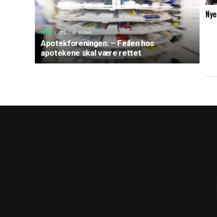
Nye
NTB
2 timer siden
Apotekforeningen: – Feilen hos
apotekene skal være rettet