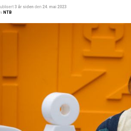
ublisert
3 år siden
den
24. mai 2023
v
NTB