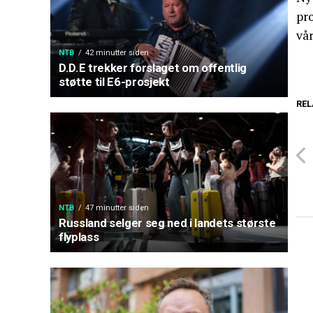
pro
vå
NTB
42 minutter siden
D.D.E trekker forslaget om offentlig
støtte til E6-prosjekt
REL
NTB
47 minutter siden
Russland selger seg ned i landets største
flyplass