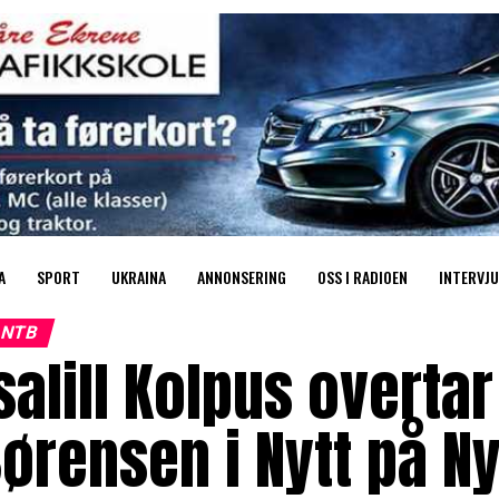
A
SPORT
UKRAINA
ANNONSERING
OSS I RADIOEN
INTERVJU
NTB
salill Kolpus overtar
ørensen i Nytt på Ny