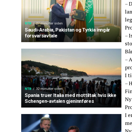
– D
lan
leg
NTB
27 minutter siden
Pro
Saudi-Arabia, Pakistan og Tyrkia inngår
– I
forsvarsavtale
sto
Bår
– A
pr
I t
– 
NTB
32 minutter siden
Fi
Spania truer Italia med mottiltak hvis ikke
Nyt
Schengen-avtalen gjeninnføres
Pr
I e
me
Nyt