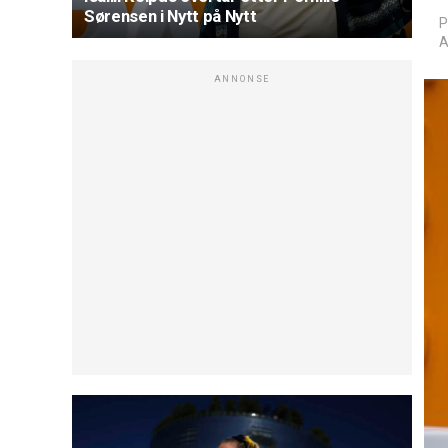
Sørensen i Nytt på Nytt
P
A
ANNONSE