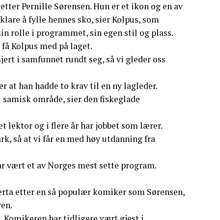
 etter Pernille Sørensen. Hun er et ikon og en av
lare å fylle hennes sko, sier Kolpus, som
 sin rolle i programmet, sin egen stil og plass.
 få Kolpus med på laget.
jert i samfunnet rundt seg, så vi gleder oss
r at han hadde to krav til en ny lagleder.
i samisk område, sier den fiskeglade
t lektor og i flere år har jobbet som lærer.
, så at vi får en med høy utdanning fra
e år vært et av Norges mest sette program.
verta etter en så populær komiker som Sørensen,
ren.
 Komikeren har tidligere vært gjest i