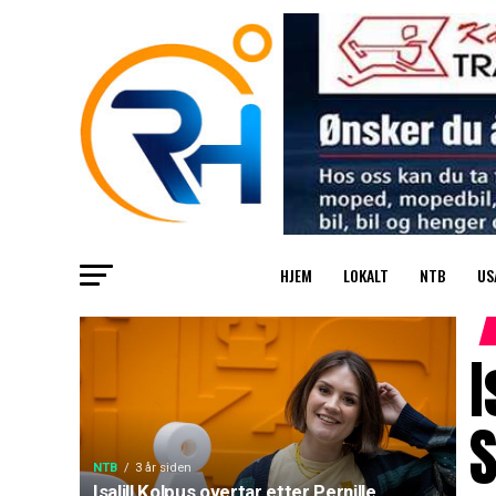
HJEM
LOKALT
NTB
US
I
S
NTB
3 år siden
Isalill Kolpus overtar etter Pernille