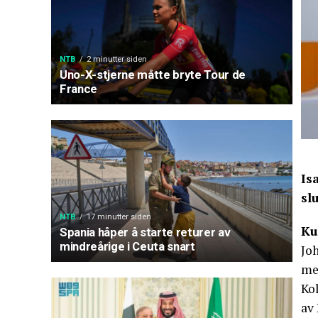
NTB
2 minutter siden
Uno-X-stjerne måtte bryte Tour de
France
Is
slu
NTB
17 minutter siden
Ku
Spania håper å starte returer av
mindreårige i Ceuta snart
Joh
men
Kol
av