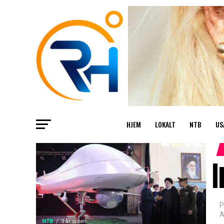
HJEM
LOKALT
NTB
US
I
P
A
NTB
3 år siden