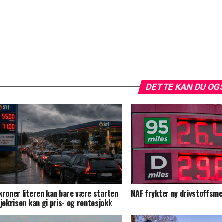
DETTE KAN DU OG
kroner literen kan bare være starten
NAF frykter ny drivstoffsmel
ljekrisen kan gi pris- og rentesjokk