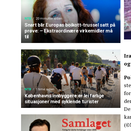
NTB
20 minutter siden
Snart blir Europas boikott-trussel satt på
prøve: – Ekstraordinære virkemidler må
til
Ir
og
Po
ste
NTB
1 time siden
for
Københavns innbyggere er lei farlige
de
situasjoner med syklende turister
Den
ka
(©