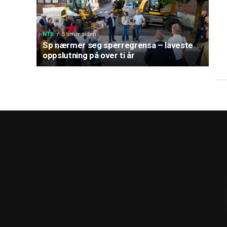
NTB
5 timer siden
Sp nærmer seg sperregrensa – laveste
oppslutning på over ti år