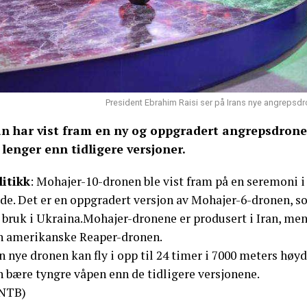
President Ebrahim Raisi ser på Irans nye angrepsdr
an har vist fram en ny og oppgradert angrepsdrone
 lenger enn tidligere versjoner.
litikk
: Mohajer-10-dronen ble vist fram på en seremoni i 
de. Det er en oppgradert versjon av Mohajer-6-dronen, som
 bruk i Ukraina.Mohajer-dronene er produsert i Iran, men
n amerikanske Reaper-dronen.
 nye dronen kan fly i opp til 24 timer i 7000 meters høy
n bære tyngre våpen enn de tidligere versjonene.
NTB)