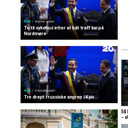
NTB
4 timer siden
To til sykehus etter at båt traff kai på
Nordmøre
NTB
4 timer siden
Tre drept i russiske angrep i Kyiv
50 
– o