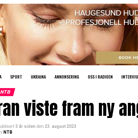
A
SPORT
UKRAINA
ANNONSERING
OSS I RADIOEN
INTERVJU
NTB
ran viste fram ny a
ublisert
3 år siden
den
23. august 2023
v
NTB