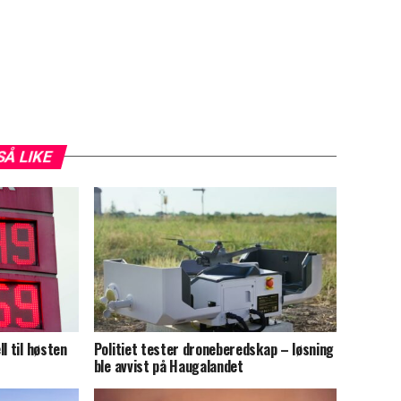
SÅ LIKE
l til høsten
Politiet tester droneberedskap – løsning
ble avvist på Haugalandet