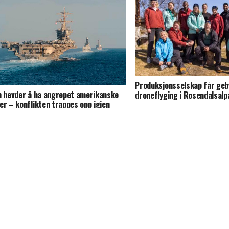
Produksjonsselskap får geb
n hevder å ha angrepet amerikanske
droneflyging i Rosendalsalp
er – konflikten trappes opp igjen