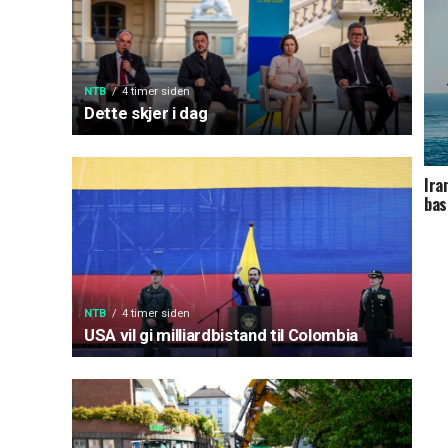
NTB
4 timer siden
Dette skjer i dag
Ira
bas
NTB
4 timer siden
USA vil gi milliardbistand til Colombia