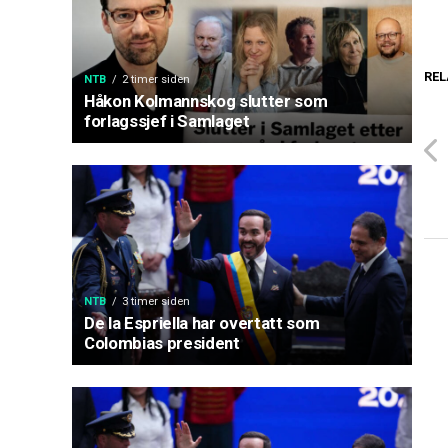
REL
NTB
2 timer siden
Håkon Kolmannskog slutter som
forlagssjef i Samlaget
NTB
3 timer siden
De la Espriella har overtatt som
Colombias president