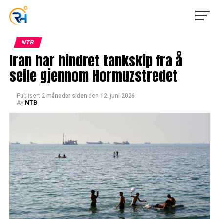
NTB
Iran har hindret tankskip fra å
seile gjennom Hormuzstredet
Publisert
2 måneder siden
den
12. juni 2026
Av
NTB