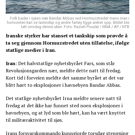
Folk bader i sjøen nær Bandar Abbas ved Hormuzstredet mens man i
horisonten kan se lasteskip og andre fartøy ligge ankret opp. Bildet ble
tatt onsdag denne uken. Foto: Razieh Poudat / ISNA / AP / NTB
Iranske styrker har stanset et tankskip som prøvde å
ta seg gjennom Hormuzstredet uten tillatelse, ifølge
statlige medier i Iran.
Iran
: Det halvstatlige nyhetsbyrået Fars, som står
Revolusjonsgarden nær, meldte dette natt til fredag.
Kort tid i forveien meldte det samme byrået at det var
blitt hørt to eksplosjoner i havnebyen Bandar Abbas.
Det statlige nyhetsbyrået Irna meldte senere natt til
fredag at det ikke har funnet sted noen eksplosjoner i
havnebyen, og at lyd som ble hørt, kan ha vært knyttet
til militæraktivitet til sjøs.
Irans forsvarskommando kunngjorde torsdag stengning