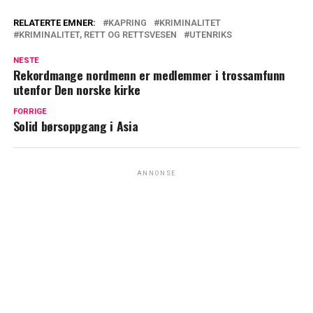
RELATERTE EMNER:
KAPRING
KRIMINALITET
KRIMINALITET, RETT OG RETTSVESEN
UTENRIKS
NESTE
Rekordmange nordmenn er medlemmer i trossamfunn
utenfor Den norske kirke
FORRIGE
Solid børsoppgang i Asia
ANNONSE