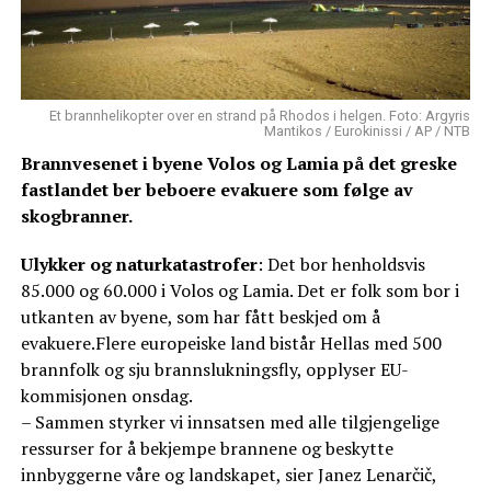
Et brannhelikopter over en strand på Rhodos i helgen. Foto: Argyris
Mantikos / Eurokinissi / AP / NTB
Brannvesenet i byene Volos og Lamia på det greske
fastlandet ber beboere evakuere som følge av
skogbranner.
Ulykker og naturkatastrofer
: Det bor henholdsvis
85.000 og 60.000 i Volos og Lamia. Det er folk som bor i
utkanten av byene, som har fått beskjed om å
evakuere.Flere europeiske land bistår Hellas med 500
brannfolk og sju brannslukningsfly, opplyser EU-
kommisjonen onsdag.
– Sammen styrker vi innsatsen med alle tilgjengelige
ressurser for å bekjempe brannene og beskytte
innbyggerne våre og landskapet, sier Janez Lenarčič,