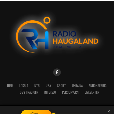
HJEM
LOKALT
NTB
USA
SPORT
UKRAINA
ANNONSERING
OSS I RADIOEN
INTERVJU
PERSONVERN
LIVESENTER
×
Copyright © 2026 A-Media AS | Radio Haugaland - Haraldsgata 114,