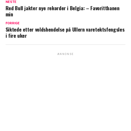
NESTE
Red Bull jakter nye rekorder i Belgia: – Favorittbanen
min
FORRIGE
Siktede etter voldshendelse på Ullern varetektsfengsles
i fire uker
ANNONSE