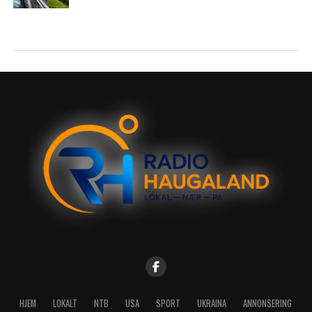
HJEM
LOKALT
NTB
USA
SPORT
UKRAINA
ANNONSERING