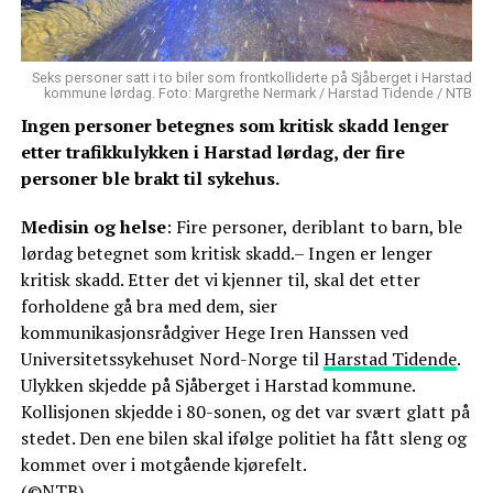
Seks personer satt i to biler som frontkolliderte på Sjåberget i Harstad
kommune lørdag. Foto: Margrethe Nermark / Harstad Tidende / NTB
Ingen personer betegnes som kritisk skadd lenger
etter trafikkulykken i Harstad lørdag, der fire
personer ble brakt til sykehus.
Medisin og helse
: Fire personer, deriblant to barn, ble
lørdag betegnet som kritisk skadd.– Ingen er lenger
kritisk skadd. Etter det vi kjenner til, skal det etter
forholdene gå bra med dem, sier
kommunikasjonsrådgiver Hege Iren Hanssen ved
Universitetssykehuset Nord-Norge til
Harstad Tidende
.
Ulykken skjedde på Sjåberget i Harstad kommune.
Kollisjonen skjedde i 80-sonen, og det var svært glatt på
stedet. Den ene bilen skal ifølge politiet ha fått sleng og
kommet over i motgående kjørefelt.
(©NTB)