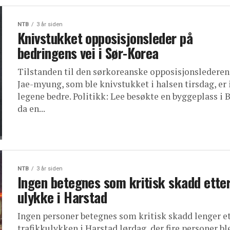
NTB
3 år siden
Knivstukket opposisjonsleder på
bedringens vei i Sør-Korea
Tilstanden til den sørkoreanske opposisjonslederen
Jae-myung, som ble knivstukket i halsen tirsdag, er 
legene bedre. Politikk: Lee besøkte en byggeplass i 
da en...
NTB
3 år siden
Ingen betegnes som kritisk skadd ette
ulykke i Harstad
Ingen personer betegnes som kritisk skadd lenger e
trafikkulykken i Harstad lørdag, der fire personer bl