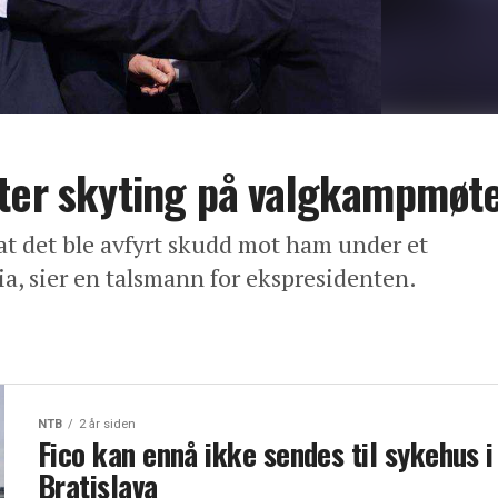
tter skyting på valgkampmøt
at det ble avfyrt skudd mot ham under et
, sier en talsmann for ekspresidenten.
NTB
2 år siden
Fico kan ennå ikke sendes til sykehus i
Bratislava