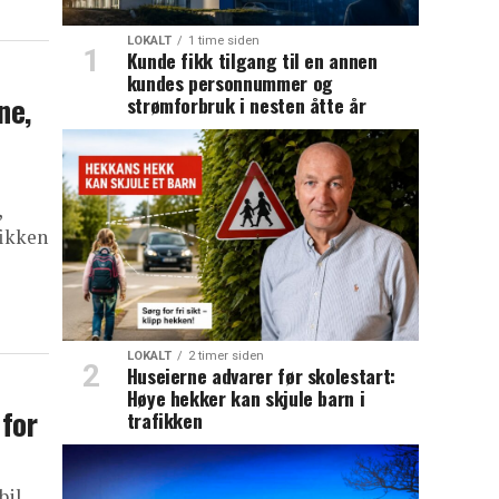
LOKALT
1 time siden
Kunde fikk tilgang til en annen
kundes personnummer og
ne,
strømforbruk i nesten åtte år
,
fikken
LOKALT
2 timer siden
Huseierne advarer før skolestart:
Høye hekker kan skjule barn i
 for
trafikken
bil,