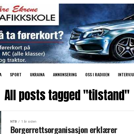
A
SPORT
UKRAINA
ANNONSERING
OSS I RADIOEN
INTERVJU
All posts tagged "tilstand"
NTB
1 år siden
Borgerrettsorganisasjon erklærer