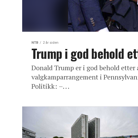
NTB
2 år siden
Trump i god behold e
Donald Trump er i god behold etter 
valgkamparrangement i Pennsylvania
Politikk: –...