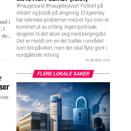
#Haugesund #Haugekrysset Politiet på
stedet og bistår på dirigering. Et kjøretøy
har tekniske problemer med et hjul som er
and i
kommet ut av stilling. Ingen politisak,
: I
dirigerer til det løser seg med bergingsbil.
de...
Det er meldt om en del trafikk i området
som blir påvirket, men det skal flyte greit i
nordgående retning.
07.08.2026 13:51
FLERE LOKALE SAKER
r
ser
stem