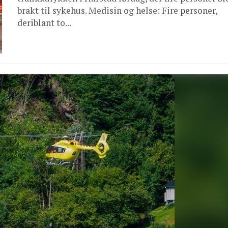
brakt til sykehus. Medisin og helse: Fire personer,
deriblant to...