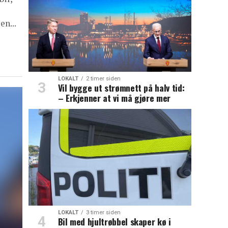
en...
LOKALT
2 timer siden
Vil bygge ut strømnett på halv tid:
– Erkjenner at vi må gjøre mer
LOKALT
3 timer siden
Bil med hjultrøbbel skaper kø i