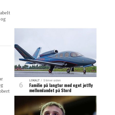
kabelt
 og
ar
LOKALT
5 timer siden
Familie på langtur med eget jetfly
og
mellomlandet på Stord
obert