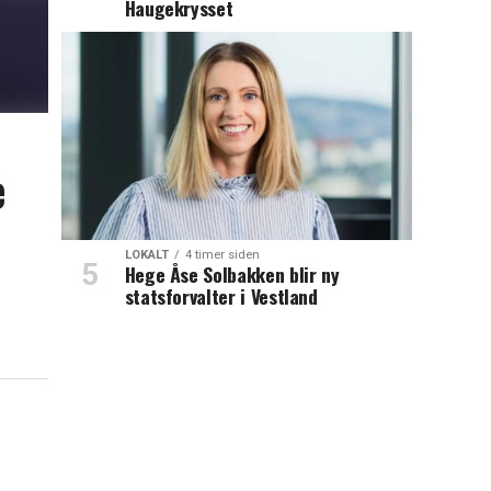
Haugekrysset
e
LOKALT
4 timer siden
Hege Åse Solbakken blir ny
statsforvalter i Vestland