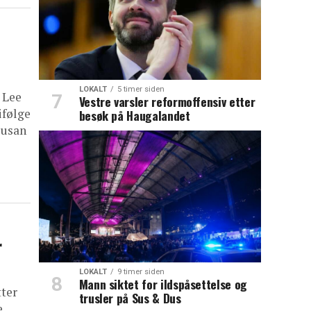
LOKALT
5 timer siden
 Lee
Vestre varsler reformoffensiv etter
ifølge
besøk på Haugalandet
Busan
r
LOKALT
9 timer siden
Mann siktet for ildspåsettelse og
tter
trusler på Sus & Dus
e