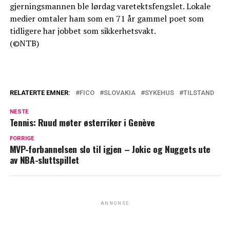
gjerningsmannen ble lørdag varetektsfengslet. Lokale
medier omtaler ham som en 71 år gammel poet som
tidligere har jobbet som sikkerhetsvakt.
(©NTB)
RELATERTE EMNER:
FICO
SLOVAKIA
SYKEHUS
TILSTAND
NESTE
Tennis: Ruud møter østerriker i Genève
FORRIGE
MVP-forbannelsen slo til igjen – Jokic og Nuggets ute
av NBA-sluttspillet
ANNONSE