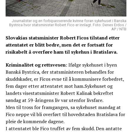
Journalister og en forbipasserende kvinne foran sykehuset i Banska
Bystrica hvor statsminister Robert Fico er innlagt. Foto: Denes Erdos /
AP / NTB
Slovakias statsminister Robert Ficos tilstand etter
attentatet er blitt bedre, men det er fortsatt for
risikabelt å overføre ham til sykehus i Bratislava.
Kriminalitet og rettsvesen
: Ifølge sykehuset i byen
Banská Bystrica, der statsministeren behandles for
skuddskader, er Ficos evne til å kommunisere forbedret,
fem dager etter attentatet mot ham.Sykehuset og
landets visestatsminister Robert Kalinak bekreftet
søndag at 59-åringens liv var utenfor livsfare.
Men til tross for framgangen, sa sykehuset mandag at
Fico neppe vil bli overført til hovedstaden Bratislava for
pleie de kommende dagene.
I attentatet ble Fico truffet av fem skudd. Den antatte