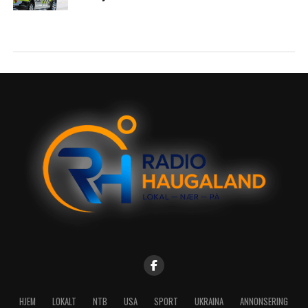
HJEM
LOKALT
NTB
USA
SPORT
UKRAINA
ANNONSERING