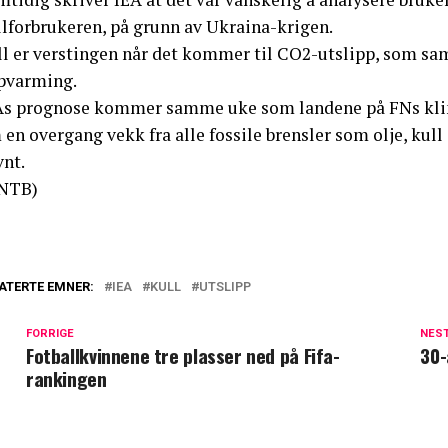
llforbrukeren, på grunn av Ukraina-krigen.
ll er verstingen når det kommer til CO2-utslipp, som sa
pvarming.
As prognose kommer samme uke som landene på FNs klim
en overgang vekk fra alle fossile brensler som olje, kull
vnt.
NTB)
ATERTE EMNER:
IEA
KULL
UTSLIPP
FORRIGE
NES
Fotballkvinnene tre plasser ned på Fifa-
30-
rankingen