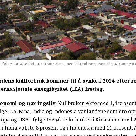
Ifølge IEA økte forbruket i Kina alene med 220 millioner tonn eller 4,9 prosent 
rdens kullforbruk kommer til å synke i 2024 etter re
ternasjonale energibyrået (IEA) fredag.
onomi og næringsliv
: Kullbruken økte med 1,4 prosent 
lge IEA. Kina, India og Indonesia var landene som dro opp
opa og USA. Ifølge IEA økte forbruket i Kina alene med 2
 i India vokste 8 prosent og i Indonesia med 11 prosent. 
tidig skriver IEA at det var vanskelig å analysere bruken