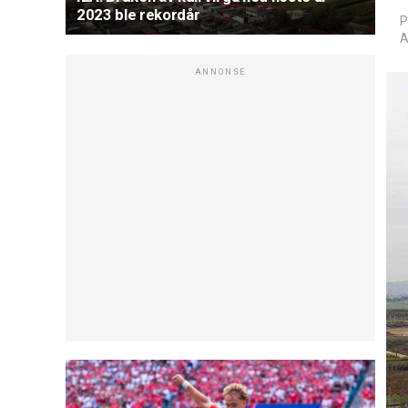
2023 ble rekordår
P
A
ANNONSE