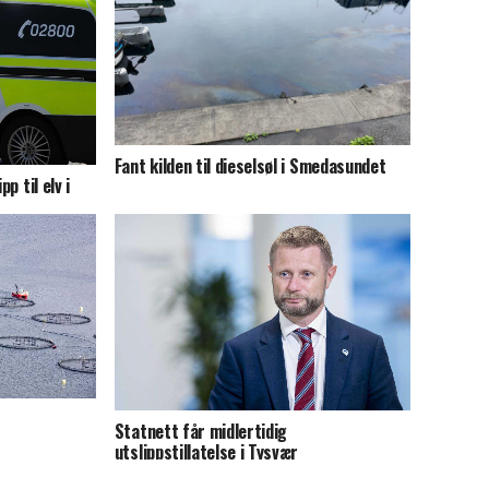
Fant kilden til dieselsøl i Smedasundet
p til elv i
Statnett får midlertidig
utslippstillatelse i Tysvær