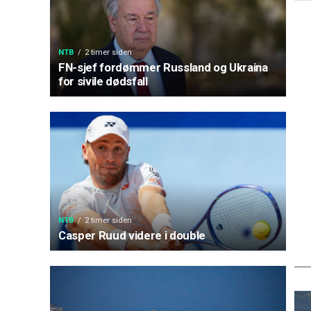
NTB
2 timer siden
FN-sjef fordømmer Russland og Ukraina
for sivile dødsfall
NTB
2 timer siden
Casper Ruud videre i double