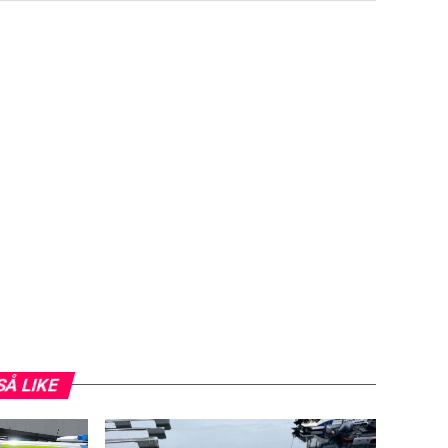
SÅ LIKE