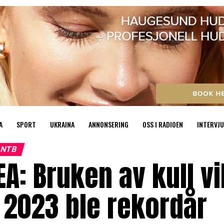
A
SPORT
UKRAINA
ANNONSERING
OSS I RADIOEN
INTERVJU
NTB
EA: Bruken av kull v
 2023 ble rekordår