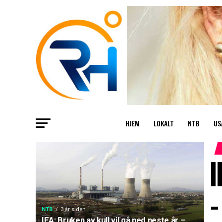
HJEM
LOKALT
NTB
US
I
–
NTB
3 år siden
IEA: Bruken av kull vil gå ned neste år –