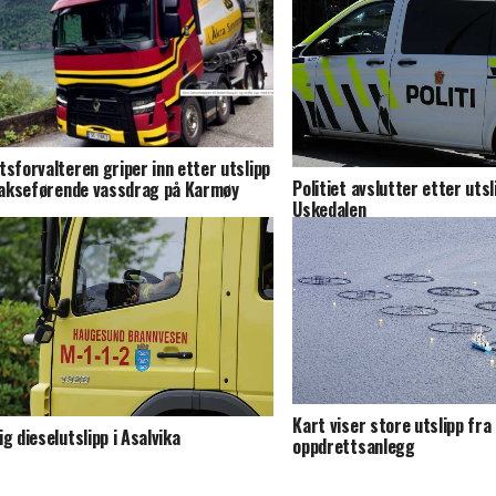
tsforvalteren griper inn etter utslipp
Politiet avslutter etter utslip
 lakseførende vassdrag på Karmøy
Uskedalen
Kart viser store utslipp fra
ig dieselutslipp i Asalvika
oppdrettsanlegg