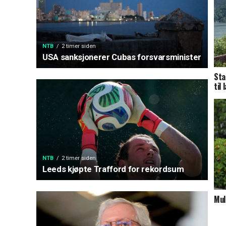
NTB
2 timer siden
USA sanksjonerer Cubas forsvarsminister
Sta
til
NTB
2 timer siden
Leeds kjøpte Trafford for rekordsum
Mul