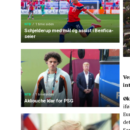
NTB
1 time siden
Schjelderup med mål og assist i Benfica-
seier
Ve
in
NTB
1 time siden
Øk
Akliouche klar for PSG
ifø
Eur
det
Sam