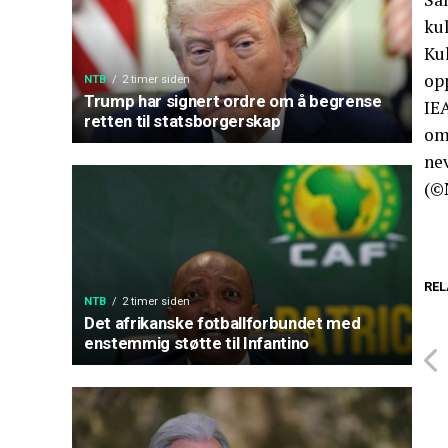
ku
Ku
op
NTB
2 timer siden
Trump har signert ordre om å begrense
IE
retten til statsborgerskap
om 
ne
(©
REL
NTB
2 timer siden
Det afrikanske fotballforbundet med
enstemmig støtte til Infantino