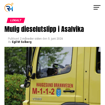
LOKALT
Mulig dieselutslipp i Asalvika
Publisert
2 måneder siden
den
5. juni 2026
Av
Egil M Solberg