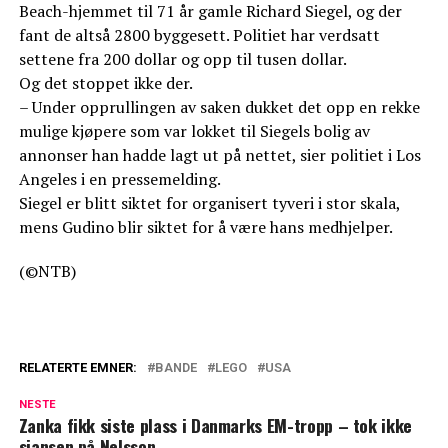
Beach-hjemmet til 71 år gamle Richard Siegel, og der
fant de altså 2800 byggesett. Politiet har verdsatt
settene fra 200 dollar og opp til tusen dollar.
Og det stoppet ikke der.
– Under opprullingen av saken dukket det opp en rekke
mulige kjøpere som var lokket til Siegels bolig av
annonser han hadde lagt ut på nettet, sier politiet i Los
Angeles i en pressemelding.
Siegel er blitt siktet for organisert tyveri i stor skala,
mens Gudino blir siktet for å være hans medhjelper.
(©NTB)
RELATERTE EMNER:
BANDE
LEGO
USA
NESTE
Zanka fikk siste plass i Danmarks EM-tropp – tok ikke
sjansen på Nelsson