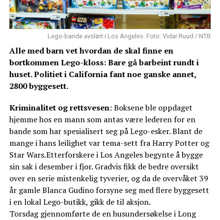
Lego-bande avslørt i Los Angeles. Foto: Vidar Ruud / NTB
Alle med barn vet hvordan de skal finne en
bortkommen Lego-kloss: Bare gå barbeint rundt i
huset. Politiet i California fant noe ganske annet,
2800 byggesett.
Kriminalitet og rettsvesen
: Boksene ble oppdaget
hjemme hos en mann som antas være lederen for en
bande som har spesialisert seg på Lego-esker. Blant de
mange i hans leilighet var tema-sett fra Harry Potter og
Star Wars.Etterforskere i Los Angeles begynte å bygge
sin sak i desember i fjor. Gradvis fikk de bedre oversikt
over en serie mistenkelig tyverier, og da de overvåket 39
år gamle Blanca Gudino forsyne seg med flere byggesett
i en lokal Lego-butikk, gikk de til aksjon.
Torsdag gjennomførte de en husundersøkelse i Long