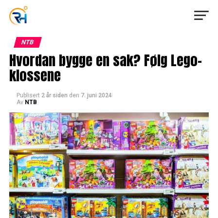
NTB
Hvordan bygge en sak? Følg Lego-
klossene
Publisert
2 år siden
den
7. juni 2024
Av
NTB