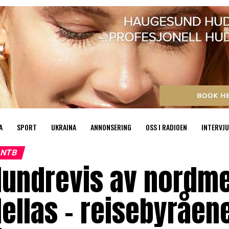
A
SPORT
UKRAINA
ANNONSERING
OSS I RADIOEN
INTERVJU
NTB
undrevis av nordmen
ellas – reisebyråen