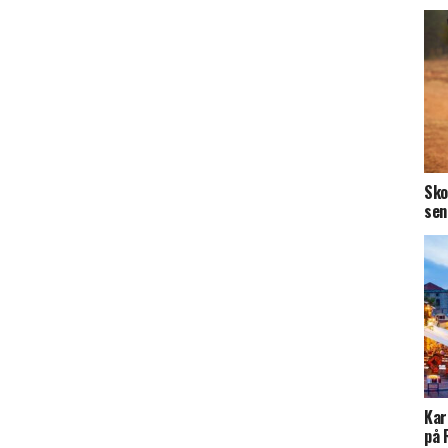
Sko
sen
Kar
på 