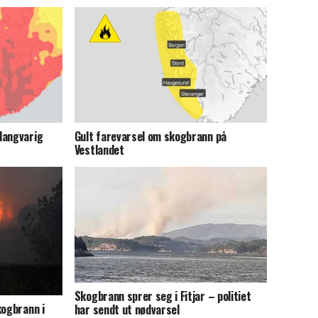
langvarig
Gult farevarsel om skogbrann på
Vestlandet
Skogbrann sprer seg i Fitjar – politiet
kogbrann i
har sendt ut nødvarsel