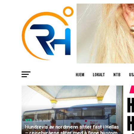
HJEM
LOKALT
NTB
US
H
H
NTB
3 år siden
Hundrevis av nordmenn sitter fast i Hellas
– reisebyråene sliter med å finne husrom