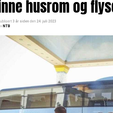
inne husrom og flys
ublisert
3 år siden
den
24. juli 2023
v
NTB