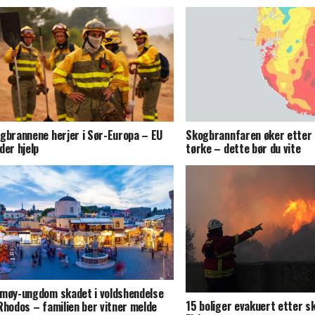
gbrannene herjer i Sør-Europa – EU
Skogbrannfaren øker etter 
der hjelp
tørke – dette bør du vite
møy-ungdom skadet i voldshendelse
15 boliger evakuert etter s
Rhodos – familien ber vitner melde