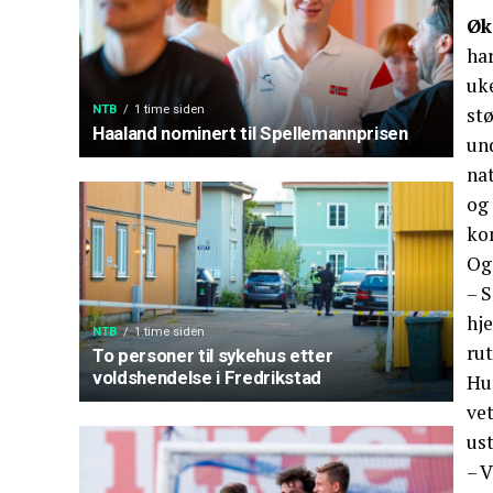
Øk
ha
uk
NTB
1 time siden
stø
Haaland nominert til Spellemannprisen
un
nat
og 
ko
Ogs
– S
hje
NTB
1 time siden
rut
To personer til sykehus etter
voldshendelse i Fredrikstad
Hun
vet
ust
– V