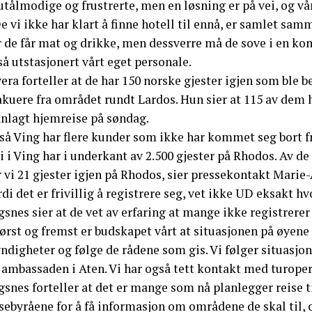
utålmodige og frustrerte, men en løsning er på vei, og vår
e vi ikke har klart å finne hotell til ennå, er samlet sa
r de får mat og drikke, men dessverre må de sove i en ko
å utstasjonert vårt eget personale.
vera forteller at de har 150 norske gjester igjen som bl
akuere fra området rundt Lardos. Hun sier at 115 av dem 
anlagt hjemreise på søndag.
så Ving har flere kunder som ikke har kommet seg bort f
i i Ving har i underkant av 2.500 gjester på Rhodos. Av d
 vi 21 gjester igjen på Rhodos, sier pressekontakt Marie
di det er frivillig å registrere seg, vet ikke UD eksakt h
snes sier at de vet av erfaring at mange ikke registrerer
ørst og fremst er budskapet vårt at situasjonen på øyene
digheter og følge de rådene som gis. Vi følger situasjon
a ambassaden i Aten. Vi har også tett kontakt med turope
snes forteller at det er mange som nå planlegger reise t
sebyråene for å få informasjon om områdene de skal til, 