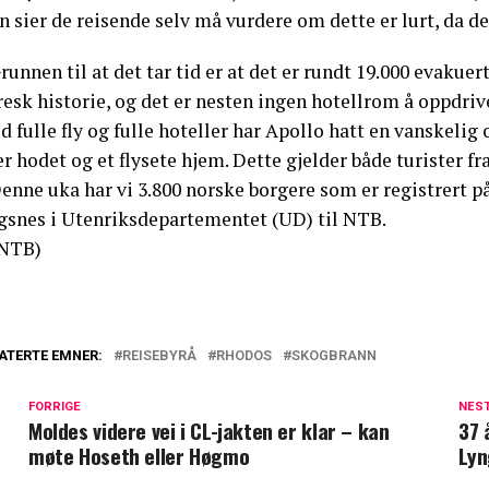
 sier de reisende selv må vurdere om dette er lurt, da d
runnen til at det tar tid er at det er rundt 19.000 evakue
resk historie, og det er nesten ingen hotellrom å oppdri
 fulle fly og fulle hoteller har Apollo hatt en vanskelig
r hodet og et flysete hjem. Dette gjelder både turister f
enne uka har vi 3.800 norske borgere som er registrert på 
gsnes i Utenriksdepartementet (UD) til NTB.
NTB)
ATERTE EMNER:
REISEBYRÅ
RHODOS
SKOGBRANN
FORRIGE
NES
Moldes videre vei i CL-jakten er klar – kan
37 
møte Hoseth eller Høgmo
Lyn