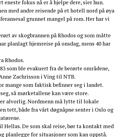
t eneste fokus nå er å hjelpe dere, sier hun.
mmen med andre reisende på et hotell nord på øya
nferansesal grunnet mangel på rom. Her har vi
e berørt av skogbrannen på Rhodos og som måtte
har planlagt hjemreise på onsdag, mens 40 har
ra Rhodos.
e 83 som ble evakuert fra de berørte områdene,
-Anne Zachrisson i Ving til NTB.
vor mange som faktisk befinner seg i landet.
 seg, så mørketallene kan være store.
 er alvorlig. Nordmenn må lytte til lokale
en tett, både fra vårt døgnåpne senter i Oslo og
ratørene.
il Hellas. De som skal reise, bør ta kontakt med
og planlegge for situasjoner som kan oppstå.