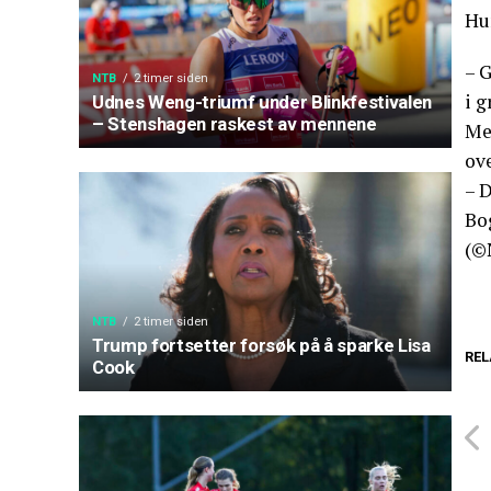
Hun
– G
NTB
2 timer siden
i g
Udnes Weng-triumf under Blinkfestivalen
– Stenshagen raskest av mennene
Med
ove
– D
Bo
(©
NTB
2 timer siden
Trump fortsetter forsøk på å sparke Lisa
REL
Cook