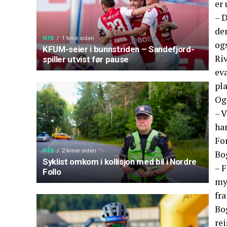
er 
– D
de
NTB
1 time siden
ogs
KFUM-seier i bunnstriden – Sandefjord-
Ri
spiller utvist før pause
ev
pl
Og
– V
har
For
NTB
2 timer siden
Bog
Syklist omkom i kollisjon med bil i Nordre
– F
Follo
myn
fr
Bog
rei