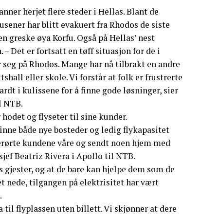
ranner herjet flere steder i Hellas. Blant de
sener har blitt evakuert fra Rhodos de siste
n greske øya Korfu. Også på Hellas’ nest
– Det er fortsatt en tøff situasjon for de i
r seg på Rhodos. Mange har nå tilbrakt en andre
shall eller skole. Vi forstår at folk er frustrerte
ardt i kulissene for å finne gode løsninger, sier
l NTB.
hodet og flyseter til sine kunder.
finne både nye bosteder og ledig flykapasitet
 berørte kundene våre og sendt noen hjem med
jef Beatriz Rivera i Apollo til NTB.
es gjester, og at de bare kan hjelpe dem som de
et nede, tilgangen på elektrisitet har vært
.
 til flyplassen uten billett. Vi skjønner at dere