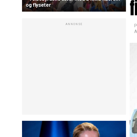
f
og flyseter
ANNONSE
P
A