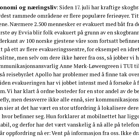
onomi og næringsliv
: Siden 17. juli har kraftige skogb
rdest rammede områdene er flere populære ferieøyer. Titu
ene. Nærmere 2.500 mennesker er evakuert med båt fra de
rste øy Evvia blir folk evakuert på grunn av en skogbrann. 
derkant av 100 norske gjestene våre som fortsatt befinne
t på ett av flere evakueringssentre, for eksempel en idrett
slitne, men selv om dere ikke hører fra oss, så jobber vi h
mmunikasjonsansvarlig Anne Mørk-Løwengreen i TUI ti
å reisebyrået Apollo har problemer med å finne tak over 
iden evakueringen har vi jobbet intenst med å forsøke å 
m. Vi har klart å ordne bosteder for en stor andel av de
efly, men dessverre ikke alle ennå, sier kommunikasjonss
 sier at det har vært en stor utfordring å lokalisere der
 hvor befinner seg. Hun forklarer at mobilnettet har ligg
abil, og derfor har det vært vanskelig å nå alle på telefon
år oppfordring nå er: Vent på informasjon fra oss. Ikke dra