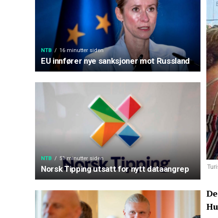
NTB
16 minutter siden
EU innfører nye sanksjoner mot Russland
NTB
51 minutter siden
Tur
Norsk Tipping utsatt for nytt dataangrep
De
Hu