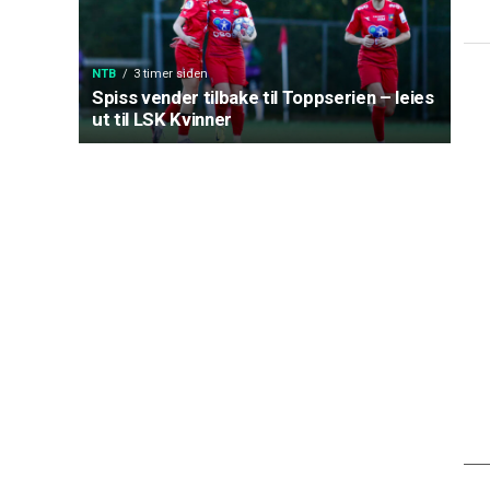
NTB
3 timer siden
Spiss vender tilbake til Toppserien – leies
ut til LSK Kvinner