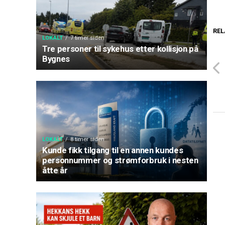
REL
LOKALT
7 timer siden
Tre personer til sykehus etter kollisjon på
Bygnes
LOKALT
8 timer siden
Kunde fikk tilgang til en annen kundes
personnummer og strømforbruk i nesten
åtte år