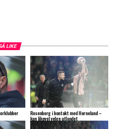
SÅ LIKE
torklubber
Rosenborg i kontakt med Horneland –
kan likevel velge utlandet