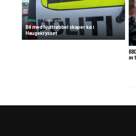
LOKALT
9 timer siden
Bil med hjultrøbbel skaper kø i
Haugekrysset
BBC
ny 