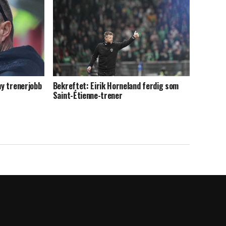
ny trenerjobb
Bekreftet: Eirik Horneland ferdig som
Saint-Étienne-trener