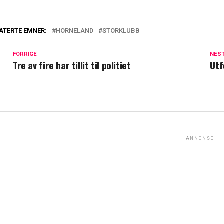
ATERTE EMNER:
HORNELAND
STORKLUBB
FORRIGE
NES
Tre av fire har tillit til politiet
Utf
ANNONSE