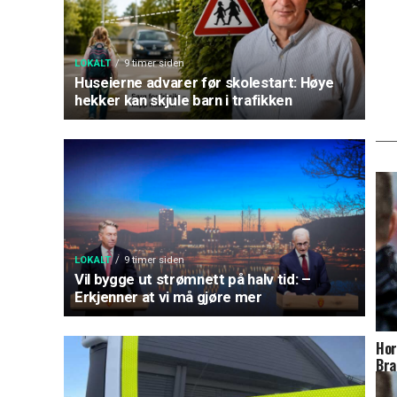
LOKALT
9 timer siden
Huseierne advarer før skolestart: Høye
hekker kan skjule barn i trafikken
LOKALT
9 timer siden
Vil bygge ut strømnett på halv tid: –
Erkjenner at vi må gjøre mer
Hor
Bra