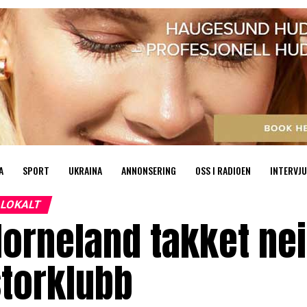
A
SPORT
UKRAINA
ANNONSERING
OSS I RADIOEN
INTERVJU
LOKALT
orneland takket nei
storklubb