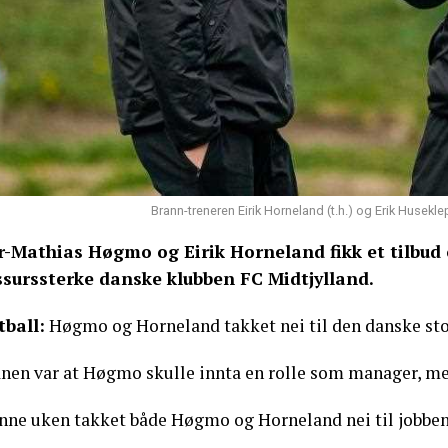
Brann-treneren Eirik Horneland (t.h.) og Erik Husekl
r-Mathias Høgmo og Eirik Horneland fikk et tilbud 
ssurssterke danske klubben FC Midtjylland.
tball:
Høgmo og Horneland takket nei til den danske st
anen var at Høgmo skulle innta en rolle som manager, men
nne uken takket både Høgmo og Horneland nei til jobben,