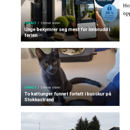
Ho
opp
LOKALT
3 timer siden
Unge bekymrer seg mest for innbrudd i
ferien
LOKALT
5 timer siden
To kattunger funnet forlatt i busskur på
Stokkastrand