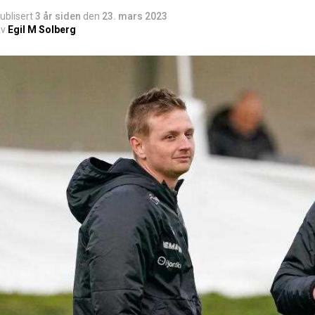
ublisert
3 år siden
den
23. mars 2023
v
Egil M Solberg