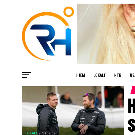
HJEM
LOKALT
NTB
US
H
LOKALT
3 år siden