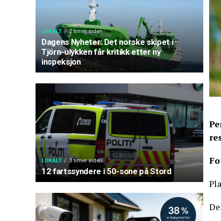
LOKALT
2 timer siden
Dagens Nyheter: Det norske skipet i
Tjörn-ulykken får kritikk etter ny
inspeksjon
Pe
re
Fo
LOKALT
3 timer siden
12 fartssyndere i 50-sone på Stord
Pl
De